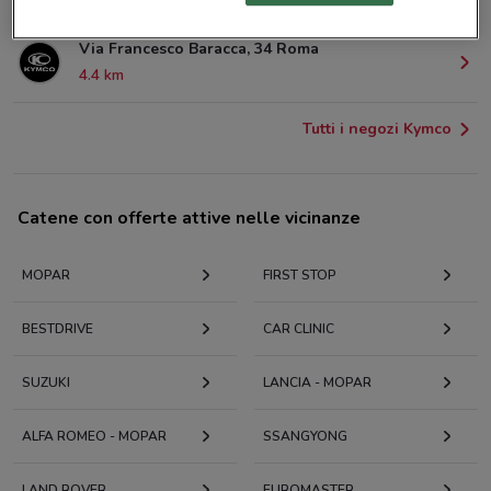
Via Francesco Baracca, 34 Roma
4.4 km
Tutti i negozi Kymco
Catene con offerte attive nelle vicinanze
MOPAR
FIRST STOP
BESTDRIVE
CAR CLINIC
SUZUKI
LANCIA - MOPAR
ALFA ROMEO - MOPAR
SSANGYONG
LAND ROVER
EUROMASTER