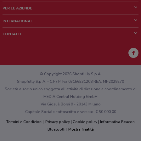
Cos'è DoveConviene
PER LE AZIENDE
Chi siamo
Cosa facciamo
INTERNATIONAL
News e media
Richieste commerciali e marketing
Brazil
CONTATTI
Lavora con noi
Mexico
Segnalazione punto vendita
France
Segnalazione Volantino
Australia
Hai un malfunzionamento sul web o sull'app?
New Zealand
© Copyright 2026 Shopfully S.p.A.
Shopfully S.p.A. - C.F / P. Iva 03156531208 REA: MI-2029270
Società a socio unico soggetta all’attività di direzione e coordinamento di
MEDIA Central Holding GmbH
Via Giosuè Borsi 9 - 20143 Milano
Capitale Sociale sottoscritto e versato: € 50.000,00
Termini e Condizioni
Privacy policy
Cookie policy
Informativa Beacon
Bluetooth
Mostra finalità