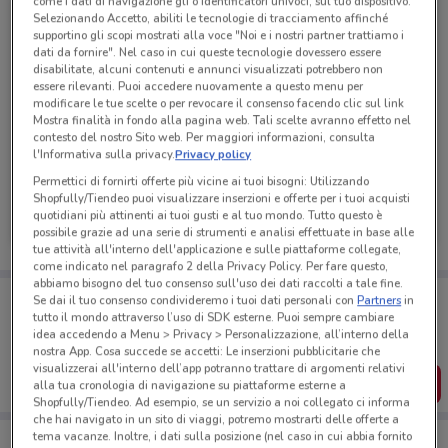
come i dati di navigazione gli o identificatori univoci, sul tuo dispositivo.
Selezionando Accetto, abiliti le tecnologie di tracciamento affinché
supportino gli scopi mostrati alla voce "Noi e i nostri partner trattiamo i
dati da fornire". Nel caso in cui queste tecnologie dovessero essere
disabilitate, alcuni contenuti e annunci visualizzati potrebbero non
essere rilevanti. Puoi accedere nuovamente a questo menu per
modificare le tue scelte o per revocare il consenso facendo clic sul link
Mostra finalità in fondo alla pagina web. Tali scelte avranno effetto nel
contesto del nostro Sito web. Per maggiori informazioni, consulta
l'Informativa sulla privacy.
Privacy policy
Permettici di fornirti offerte più vicine ai tuoi bisogni: Utilizzando
Kymco
Shopfully/Tiendeo puoi visualizzare inserzioni e offerte per i tuoi acquisti
quotidiani più attinenti ai tuoi gusti e al tuo mondo. Tutto questo è
2.2 km
possibile grazie ad una serie di strumenti e analisi effettuate in base alle
tue attività all'interno dell'applicazione e sulle piattaforme collegate,
come indicato nel paragrafo 2 della Privacy Policy. Per fare questo,
abbiamo bisogno del tuo consenso sull'uso dei dati raccolti a tale fine.
Porta DoveConviene sempre con te!
Se dai il tuo consenso condivideremo i tuoi dati personali con
Partners
in
Puoi trovare le migliori offerte dei negozi vicino a te,
tutto il mondo attraverso l’uso di SDK esterne. Puoi sempre cambiare
salvarle e creare la tua lista del risparmio, comodamente
idea accedendo a Menu > Privacy > Personalizzazione, all’interno della
dal tuo cellulare.
nostra App. Cosa succede se accetti: Le inserzioni pubblicitarie che
visualizzerai all'interno dell’app potranno trattare di argomenti relativi
SCARICA L’APP
alla tua cronologia di navigazione su piattaforme esterne a
Shopfully/Tiendeo. Ad esempio, se un servizio a noi collegato ci informa
che hai navigato in un sito di viaggi, potremo mostrarti delle offerte a
tema vacanze. Inoltre, i dati sulla posizione (nel caso in cui abbia fornito