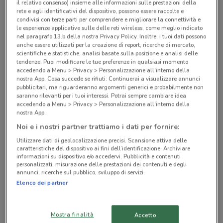
il relativo consenso) insieme alle informazioni sulle prestazioni della
Negozi Kymco a Roma
rete e agli identificativi del dispositivo, possono essere raccolte e
condivisi con terze parti per comprendere e migliorare la connettività e
le esperienze applicative sulle delle reti wireless, come meglio indicato
nel paragrafo 13.b della nostra Privacy Policy. Inoltre, i tuoi dati possono
anche essere utilizzati per la creazione di report, ricerche di mercato,
scientifiche e statistiche, analisi basate sulla posizione e analisi delle
tendenze. Puoi modificare le tue preferenze in qualsiasi momento
accedendo a Menu > Privacy > Personalizzazione all'interno della
© MapTiler
© OpenStreetMap contributors
nostra App. Cosa succede se rifiuti: Continuerai a visualizzare annunci
pubblicitari, ma riguarderanno argomenti generici e probabilmente non
saranno rilevanti per i tuoi interessi. Potrai sempre cambiare idea
Via Tuscolana, 1366 Roma
accedendo a Menu > Privacy > Personalizzazione all'interno della
2.2 km
nostra App.
Noi e i nostri partner trattiamo i dati per fornire:
Via Felice Anerio, 18/20 Roma
Utilizzare dati di geolocalizzazione precisi. Scansione attiva delle
2.6 km
caratteristiche del dispositivo ai fini dell’identificazione. Archiviare
informazioni su dispositivo e/o accedervi. Pubblicità e contenuti
personalizzati, misurazione delle prestazioni dei contenuti e degli
Via Felice Anerio, 18/20 Roma
annunci, ricerche sul pubblico, sviluppo di servizi.
Elenco dei partner
2.6 km
Via dei Gracchi, 78-82 Roma
Mostra finalità
Accetto
4.3 km