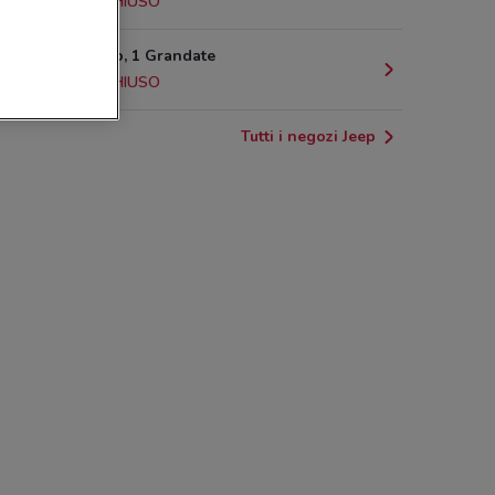
15.7 km
CHIUSO
Via Monviso, 1 Grandate
16.9 km
CHIUSO
Tutti i negozi Jeep