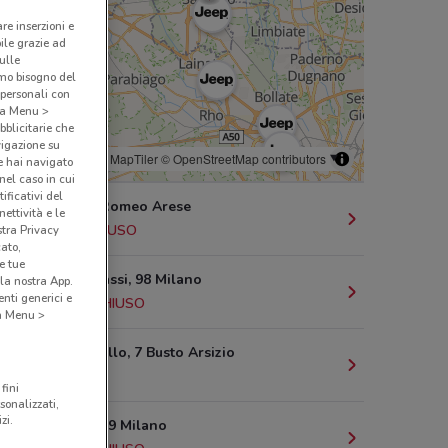
are inserzioni e
bile grazie ad
sulle
amo bisogno del
 personali con
o a Menu >
bblicitarie che
vigazione su
© MapTiler
© OpenStreetMap contributors
e hai navigato
(nel caso in cui
ificativi del
Viale Alfa Romeo Arese
ettività e le
7.6 km
CHIUSO
stra Privacy
cato,
e tue
Via G.B. Grassi, 98 Milano
la nostra App.
nti generici e
13.3 km
CHIUSO
 a Menu >
Via Pirandello, 7 Busto Arsizio
14.9 km
fini
sonalizzati,
zi.
Via Grosio, 9 Milano