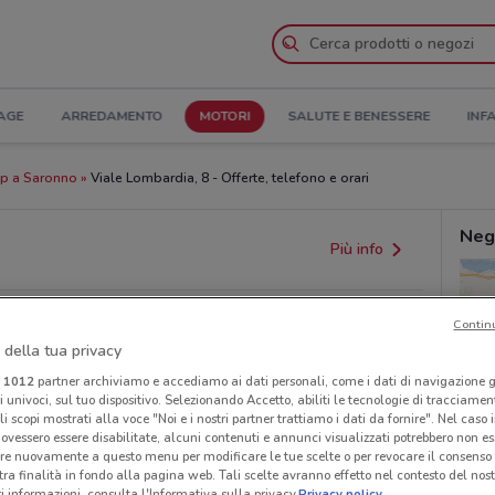
AGE
ARREDAMENTO
MOTORI
SALUTE E BENESSERE
INF
ep a Saronno
Viale Lombardia, 8 - Offerte, telefono e orari
Neg
Più info
Contin
 della tua privacy
i
1012
partner archiviamo e accediamo ai dati personali, come i dati di navigazione g
ri univoci, sul tuo dispositivo. Selezionando Accetto, abiliti le tecnologie di tracciame
li scopi mostrati alla voce "Noi e i nostri partner trattiamo i dati da fornire". Nel caso 
ovessero essere disabilitate, alcuni contenuti e annunci visualizzati potrebbero non ess
provvedimenti regionali o nazionali. Verifica l’accuratezza
re nuovamente a questo menu per modificare le tue scelte o per revocare il consenso
tra finalità in fondo alla pagina web. Tali scelte avranno effetto nel contesto del nost
 informazioni, consulta l'Informativa sulla privacy.
Privacy policy