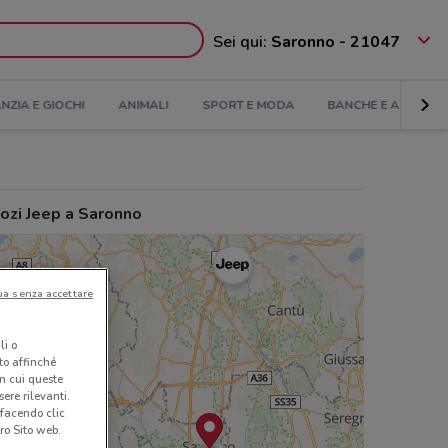
Sei qui:
Saronno - 21047
ANZIA E GIOCHI
ANIMALI
SPORT E MODA
BANCHE E ASSICUR
ozi Jeep a Saronno
ua senza accettare
li o
nto affinché
in cui queste
ere rilevanti.
 facendo clic
ro Sito web.