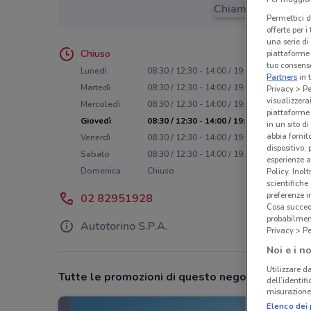
Chiama il negozio
Permettici d
offerte per 
una serie di
Chiuso
piattaforme 
tuo consenso
Lunedì
08:30 / 12:30 - 14:00 / 19:00
Partners
in 
Martedì
08:30 / 12:30 - 14:00 / 19:00
Privacy > Pe
visualizzera
Mercoledì
08:30 / 12:30 - 14:00 / 19:00
piattaforme 
Giovedì
08:30 / 12:30 - 14:00 / 19:00
in un sito d
abbia fornit
Venerdì
08:30 / 12:30 - 14:00 / 19:00
dispositivo,
Sabato
08:30 / 12:30 - 14:00 / 19:00
esperienze a
Domenica
Chiuso
Policy. Inolt
scientifiche
preferenze 
02 82951928
Cosa succede
probabilmen
Autotorino S.P.A.
Privacy > Pe
Noi e i no
Utilizzare da
Tutte le promozioni di questo negozio
dell’identif
misurazione 
Elenco dei 