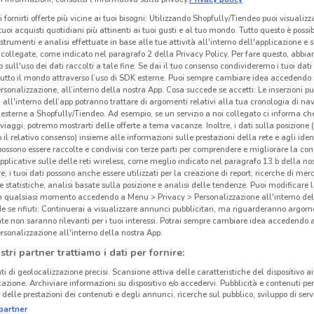
i fornirti offerte più vicine ai tuoi bisogni: Utilizzando Shopfully/Tiendeo puoi visualizz
i tuoi acquisti quotidiani più attinenti ai tuoi gusti e al tuo mondo. Tutto questo è possi
 strumenti e analisi effettuate in base alle tue attività all'interno dell'applicazione e 
collegate, come indicato nel paragrafo 2 della Privacy Policy. Per fare questo, abbi
 sull'uso dei dati raccolti a tale fine. Se dai il tuo consenso condivideremo i tuoi dati
tutto il mondo attraverso l’uso di SDK esterne. Puoi sempre cambiare idea accedend
rsonalizzazione, all’interno della nostra App. Cosa succede se accetti: Le inserzioni pu
i all'interno dell’app potranno trattare di argomenti relativi alla tua cronologia di na
esterne a Shopfully/Tiendeo. Ad esempio, se un servizio a noi collegato ci informa ch
i viaggi, potremo mostrarti delle offerte a tema vacanze. Inoltre, i dati sulla posizione 
o il relativo consenso) insieme alle informazioni sulle prestazioni della rete e agli ident
 possono essere raccolte e condivisi con terze parti per comprendere e migliorare la conn
pplicative sulle delle reti wireless, come meglio indicato nel paragrafo 13.b della no
re, i tuoi dati possono anche essere utilizzati per la creazione di report, ricerche di mer
 e statistiche, analisi basate sulla posizione e analisi delle tendenze. Puoi modificare l
in qualsiasi momento accedendo a Menu > Privacy > Personalizzazione all'interno del
 se rifiuti: Continuerai a visualizzare annunci pubblicitari, ma riguarderanno argome
te non saranno rilevanti per i tuoi interessi. Potrai sempre cambiare idea accedendo
rsonalizzazione all'interno della nostra App.
stri partner trattiamo i dati per fornire:
ti di geolocalizzazione precisi. Scansione attiva delle caratteristiche del dispositivo ai 
icazione. Archiviare informazioni su dispositivo e/o accedervi. Pubblicità e contenuti per
delle prestazioni dei contenuti e degli annunci, ricerche sul pubblico, sviluppo di servi
partner