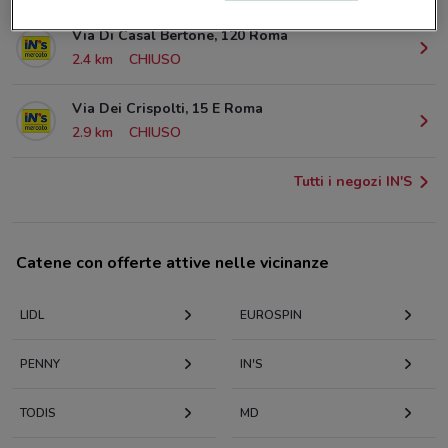
Via Di Casal Bertone, 120 Roma
2.4 km
CHIUSO
Via Dei Crispolti, 15 E Roma
2.9 km
CHIUSO
Tutti i negozi IN'S
Catene con offerte attive nelle vicinanze
LIDL
EUROSPIN
PENNY
IN'S
TODIS
MD