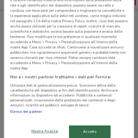
SCARICA L’APP
il relativo consenso) insieme alle informazioni sulle prestazioni della
rete e agli identificativi del dispositivo, possono essere raccolte e
condivisi con terze parti per comprendere e migliorare la connettività e
le esperienze applicative sulle delle reti wireless, come meglio indicato
nel paragrafo 13.b della nostra Privacy Policy. Inoltre, i tuoi dati possono
Negozi IN'S a Roma
anche essere utilizzati per la creazione di report, ricerche di mercato,
scientifiche e statistiche, analisi basate sulla posizione e analisi delle
tendenze. Puoi modificare le tue preferenze in qualsiasi momento
accedendo a Menu > Privacy > Personalizzazione all'interno della
nostra App. Cosa succede se rifiuti: Continuerai a visualizzare annunci
pubblicitari, ma riguarderanno argomenti generici e probabilmente non
saranno rilevanti per i tuoi interessi. Potrai sempre cambiare idea
accedendo a Menu > Privacy > Personalizzazione all'interno della
© MapTiler
© OpenStreetMap contributors
nostra App.
Noi e i nostri partner trattiamo i dati per fornire:
Piazza Delle Crociate, 5 Roma
Utilizzare dati di geolocalizzazione precisi. Scansione attiva delle
1.1 km
CHIUSO
caratteristiche del dispositivo ai fini dell’identificazione. Archiviare
informazioni su dispositivo e/o accedervi. Pubblicità e contenuti
personalizzati, misurazione delle prestazioni dei contenuti e degli
Via Bergamo, 63 Roma
annunci, ricerche sul pubblico, sviluppo di servizi.
1.1 km
CHIUSO
Elenco dei partner
Via Tiburtina , 97 Roma
Mostra finalità
Accetto
1.5 km
CHIUSO