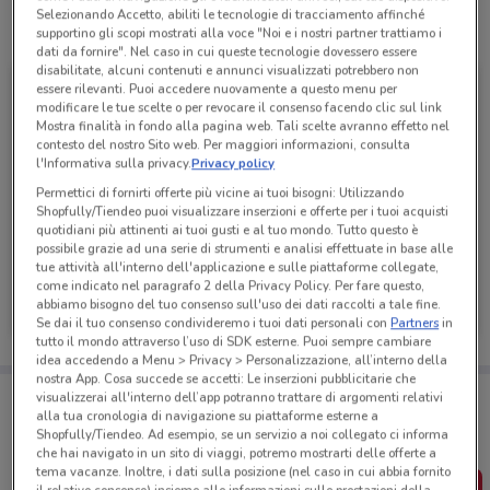
Selezionando Accetto, abiliti le tecnologie di tracciamento affinché
Tutte le promozioni di questo negozio
supportino gli scopi mostrati alla voce "Noi e i nostri partner trattiamo i
dati da fornire". Nel caso in cui queste tecnologie dovessero essere
disabilitate, alcuni contenuti e annunci visualizzati potrebbero non
essere rilevanti. Puoi accedere nuovamente a questo menu per
modificare le tue scelte o per revocare il consenso facendo clic sul link
Mostra finalità in fondo alla pagina web. Tali scelte avranno effetto nel
contesto del nostro Sito web. Per maggiori informazioni, consulta
l'Informativa sulla privacy.
Privacy policy
Permettici di fornirti offerte più vicine ai tuoi bisogni: Utilizzando
Shopfully/Tiendeo puoi visualizzare inserzioni e offerte per i tuoi acquisti
quotidiani più attinenti ai tuoi gusti e al tuo mondo. Tutto questo è
possibile grazie ad una serie di strumenti e analisi effettuate in base alle
tue attività all'interno dell'applicazione e sulle piattaforme collegate,
IN'S
come indicato nel paragrafo 2 della Privacy Policy. Per fare questo,
abbiamo bisogno del tuo consenso sull'uso dei dati raccolti a tale fine.
Scade domenica
1.1 km
Se dai il tuo consenso condivideremo i tuoi dati personali con
Partners
in
tutto il mondo attraverso l’uso di SDK esterne. Puoi sempre cambiare
idea accedendo a Menu > Privacy > Personalizzazione, all’interno della
nostra App. Cosa succede se accetti: Le inserzioni pubblicitarie che
Porta DoveConviene sempre con te!
visualizzerai all'interno dell’app potranno trattare di argomenti relativi
Puoi trovare le migliori offerte dei negozi vicino a te,
alla tua cronologia di navigazione su piattaforme esterne a
salvarle e creare la tua lista del risparmio, comodamente
Shopfully/Tiendeo. Ad esempio, se un servizio a noi collegato ci informa
dal tuo cellulare.
che hai navigato in un sito di viaggi, potremo mostrarti delle offerte a
tema vacanze. Inoltre, i dati sulla posizione (nel caso in cui abbia fornito