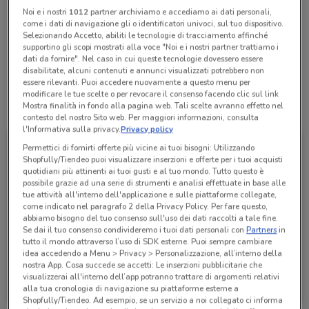
Noi e i nostri
1012
partner archiviamo e accediamo ai dati personali,
come i dati di navigazione gli o identificatori univoci, sul tuo dispositivo.
Selezionando Accetto, abiliti le tecnologie di tracciamento affinché
Aperto
supportino gli scopi mostrati alla voce "Noi e i nostri partner trattiamo i
Lunedì
Martedì
Mercoledì
Giovedì
09:00 / 20:00 - 09:00 / 20:00
09:00 / 20:00 - 09:00 / 20:00
09:00 / 20:00 - 09:00 / 20:00
09:00 / 20:00 - 09:00 / 20:00
Venerdì
09:00 / 20:00 - 09:00 / 20:00
dati da fornire". Nel caso in cui queste tecnologie dovessero essere
Sabato
Domenica
09:00 / 20:00 - 09:00 / 20:00
09:00 / 20:00 - 09:00 / 20:00
disabilitate, alcuni contenuti e annunci visualizzati potrebbero non
essere rilevanti. Puoi accedere nuovamente a questo menu per
modificare le tue scelte o per revocare il consenso facendo clic sul link
Mostra finalità in fondo alla pagina web. Tali scelte avranno effetto nel
Tutte le promozioni di questo negozio
contesto del nostro Sito web. Per maggiori informazioni, consulta
l'Informativa sulla privacy.
Privacy policy
Permettici di fornirti offerte più vicine ai tuoi bisogni: Utilizzando
Shopfully/Tiendeo puoi visualizzare inserzioni e offerte per i tuoi acquisti
quotidiani più attinenti ai tuoi gusti e al tuo mondo. Tutto questo è
possibile grazie ad una serie di strumenti e analisi effettuate in base alle
tue attività all'interno dell'applicazione e sulle piattaforme collegate,
come indicato nel paragrafo 2 della Privacy Policy. Per fare questo,
abbiamo bisogno del tuo consenso sull'uso dei dati raccolti a tale fine.
Se dai il tuo consenso condivideremo i tuoi dati personali con
Partners
in
tutto il mondo attraverso l’uso di SDK esterne. Puoi sempre cambiare
idea accedendo a Menu > Privacy > Personalizzazione, all’interno della
nostra App. Cosa succede se accetti: Le inserzioni pubblicitarie che
Iliad
visualizzerai all'interno dell’app potranno trattare di argomenti relativi
alla tua cronologia di navigazione su piattaforme esterne a
Scade il 10/09
393 m
Shopfully/Tiendeo. Ad esempio, se un servizio a noi collegato ci informa