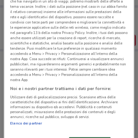
che hai navigato in un sito di viaggi, potremo mostrarti delle offerte a
tema vacanze. Inoltre, i dati sulla posizione (nel caso in cui abbia fornito
il relativo consenso) insieme alle informazioni sulle prestazioni della
Porta DoveConviene sempre con te!
rete e agli identificativi del dispositivo, possono essere raccolte e
Puoi trovare le migliori offerte dei negozi vicino a te,
condivisi con terze parti per comprendere e migliorare la connettività e
salvarle e creare la tua lista del risparmio, comodamente
le esperienze applicative sulle delle reti wireless, come meglio indicato
dal tuo cellulare.
nel paragrafo 13.b della nostra Privacy Policy. Inoltre, i tuoi dati possono
anche essere utilizzati per la creazione di report, ricerche di mercato,
SCARICA L’APP
scientifiche e statistiche, analisi basate sulla posizione e analisi delle
tendenze. Puoi modificare le tue preferenze in qualsiasi momento
accedendo a Menu > Privacy > Personalizzazione all'interno della
nostra App. Cosa succede se rifiuti: Continuerai a visualizzare annunci
Negozi Iliad a Milano
pubblicitari, ma riguarderanno argomenti generici e probabilmente non
saranno rilevanti per i tuoi interessi. Potrai sempre cambiare idea
accedendo a Menu > Privacy > Personalizzazione all'interno della
nostra App.
Noi e i nostri partner trattiamo i dati per fornire:
Utilizzare dati di geolocalizzazione precisi. Scansione attiva delle
caratteristiche del dispositivo ai fini dell’identificazione. Archiviare
© MapTiler
© OpenStreetMap contributors
informazioni su dispositivo e/o accedervi. Pubblicità e contenuti
personalizzati, misurazione delle prestazioni dei contenuti e degli
annunci, ricerche sul pubblico, sviluppo di servizi.
Via Marghera, 28 Milano
Elenco dei partner
393 m