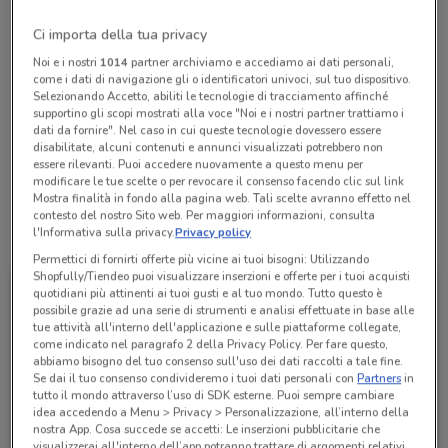
Chiama il negozio
Ci importa della tua privacy
Noi e i nostri
1014
partner archiviamo e accediamo ai dati personali,
Lunedì
Martedì
Mercoledì
Giovedì
Venerdì
Sabato
n.d.
n.d.
n.d.
n.d.
n.d.
n.d.
come i dati di navigazione gli o identificatori univoci, sul tuo dispositivo.
Domenica
n.d.
Selezionando Accetto, abiliti le tecnologie di tracciamento affinché
supportino gli scopi mostrati alla voce "Noi e i nostri partner trattiamo i
095 7867574
dati da fornire". Nel caso in cui queste tecnologie dovessero essere
disabilitate, alcuni contenuti e annunci visualizzati potrebbero non
Cc Etnapolis
essere rilevanti. Puoi accedere nuovamente a questo menu per
modificare le tue scelte o per revocare il consenso facendo clic sul link
Mostra finalità in fondo alla pagina web. Tali scelte avranno effetto nel
contesto del nostro Sito web. Per maggiori informazioni, consulta
l'Informativa sulla privacy.
Privacy policy
Tutte le promozioni di questo negozio
Permettici di fornirti offerte più vicine ai tuoi bisogni: Utilizzando
Shopfully/Tiendeo puoi visualizzare inserzioni e offerte per i tuoi acquisti
quotidiani più attinenti ai tuoi gusti e al tuo mondo. Tutto questo è
possibile grazie ad una serie di strumenti e analisi effettuate in base alle
tue attività all'interno dell'applicazione e sulle piattaforme collegate,
come indicato nel paragrafo 2 della Privacy Policy. Per fare questo,
abbiamo bisogno del tuo consenso sull'uso dei dati raccolti a tale fine.
Se dai il tuo consenso condivideremo i tuoi dati personali con
Partners
in
tutto il mondo attraverso l’uso di SDK esterne. Puoi sempre cambiare
idea accedendo a Menu > Privacy > Personalizzazione, all’interno della
nostra App. Cosa succede se accetti: Le inserzioni pubblicitarie che
visualizzerai all'interno dell’app potranno trattare di argomenti relativi