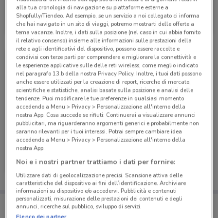
alla tua cronologia di navigazione su piattaforme esterne a
Geox
Shopfully/Tiendeo. Ad esempio, se un servizio a noi collegato ci informa
che hai navigato in un sito di viaggi, potremo mostrarti delle offerte a
Scade domani
6.4 km
tema vacanze. Inoltre, i dati sulla posizione (nel caso in cui abbia fornito
il relativo consenso) insieme alle informazioni sulle prestazioni della
rete e agli identificativi del dispositivo, possono essere raccolte e
condivisi con terze parti per comprendere e migliorare la connettività e
le esperienze applicative sulle delle reti wireless, come meglio indicato
nel paragrafo 13.b della nostra Privacy Policy. Inoltre, i tuoi dati possono
anche essere utilizzati per la creazione di report, ricerche di mercato,
scientifiche e statistiche, analisi basate sulla posizione e analisi delle
tendenze. Puoi modificare le tue preferenze in qualsiasi momento
accedendo a Menu > Privacy > Personalizzazione all'interno della
nostra App. Cosa succede se rifiuti: Continuerai a visualizzare annunci
pubblicitari, ma riguarderanno argomenti generici e probabilmente non
saranno rilevanti per i tuoi interessi. Potrai sempre cambiare idea
accedendo a Menu > Privacy > Personalizzazione all'interno della
nostra App.
Geox
Noi e i nostri partner trattiamo i dati per fornire:
Scade il 19/05
6.4 km
Utilizzare dati di geolocalizzazione precisi. Scansione attiva delle
caratteristiche del dispositivo ai fini dell’identificazione. Archiviare
informazioni su dispositivo e/o accedervi. Pubblicità e contenuti
personalizzati, misurazione delle prestazioni dei contenuti e degli
Porta DoveConviene sempre con te!
annunci, ricerche sul pubblico, sviluppo di servizi.
Puoi trovare le migliori offerte dei negozi vicino a te,
Elenco dei partner