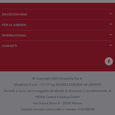
DOVECONVIENE
Cos'è DoveConviene
PER LE AZIENDE
Chi siamo
Cosa facciamo
INTERNATIONAL
News e media
Richieste commerciali e marketing
Brazil
CONTATTI
Lavora con noi
Mexico
Segnalazione punto vendita
France
Segnalazione Volantino
Australia
Hai un malfunzionamento sul web o sull'app?
New Zealand
© Copyright 2026 Shopfully S.p.A.
Shopfully S.p.A. - C.F / P. Iva 03156531208 REA: MI-2029270
Società a socio unico soggetta all’attività di direzione e coordinamento di
MEDIA Central Holding GmbH
Via Giosuè Borsi 9 - 20143 Milano
Capitale Sociale sottoscritto e versato: € 50.000,00