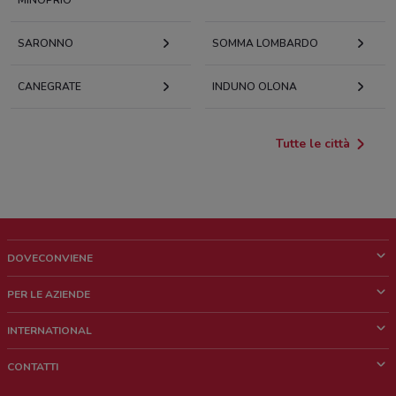
MINOPRIO
SARONNO
SOMMA LOMBARDO
CANEGRATE
INDUNO OLONA
Tutte le città
DOVECONVIENE
Cos'è DoveConviene
PER LE AZIENDE
Chi siamo
Cosa facciamo
INTERNATIONAL
News e media
Richieste commerciali e marketing
Brazil
CONTATTI
Lavora con noi
Mexico
Segnalazione punto vendita