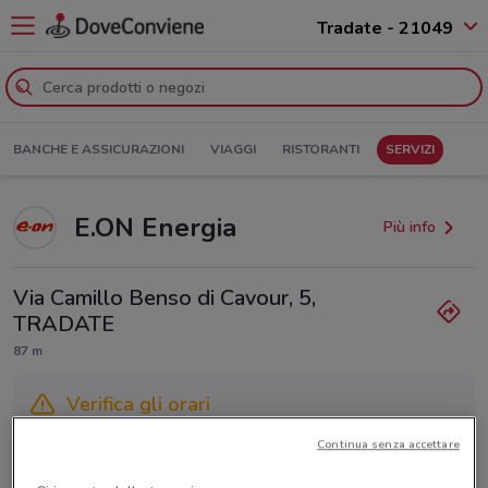
Tradate - 21049
BANCHE E ASSICURAZIONI
VIAGGI
RISTORANTI
SERVIZI
E.ON Energia
Più info
Via Camillo Benso di Cavour, 5,
TRADATE
87 m
Verifica gli orari
Continua senza accettare
Gli orari dei negozi possono variare in base agli ultimi
provvedimenti regionali o nazionali. Verifica l’accuratezza