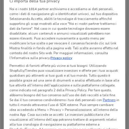
Ci importa della tua privacy
chiamando il negozio.
Noi e i nostri
1014
partner archiviamo e accediamo ai dati personali,
Chiama il negozio
come i dati di navigazione gli o identificatori univoci, sul tuo dispositivo.
Selezionando Accetto, abiliti le tecnologie di tracciamento affinché
supportino gli scopi mostrati alla voce "Noi e i nostri partner trattiamo i
Lunedì
Martedì
Mercoledì
Giovedì
Venerdì
Sabato
08:00 / 12:00 - 14:00 / 18:00
08:00 / 12:00 - 14:00 / 18:00
08:00 / 12:00 - 14:00 / 18:00
08:00 / 12:00 - 14:00 / 18:00
08:00 / 12:00 - 14:00 / 18:00
Chiuso
dati da fornire". Nel caso in cui queste tecnologie dovessero essere
Domenica
Chiuso
disabilitate, alcuni contenuti e annunci visualizzati potrebbero non
essere rilevanti. Puoi accedere nuovamente a questo menu per
339 2665901
modificare le tue scelte o per revocare il consenso facendo clic sul link
Mostra finalità in fondo alla pagina web. Tali scelte avranno effetto nel
contesto del nostro Sito web. Per maggiori informazioni, consulta
l'Informativa sulla privacy.
Privacy policy
Tutte le promozioni di questo negozio
Permettici di fornirti offerte più vicine ai tuoi bisogni: Utilizzando
Shopfully/Tiendeo puoi visualizzare inserzioni e offerte per i tuoi acquisti
quotidiani più attinenti ai tuoi gusti e al tuo mondo. Tutto questo è
possibile grazie ad una serie di strumenti e analisi effettuate in base alle
tue attività all'interno dell'applicazione e sulle piattaforme collegate,
come indicato nel paragrafo 2 della Privacy Policy. Per fare questo,
abbiamo bisogno del tuo consenso sull'uso dei dati raccolti a tale fine.
Se dai il tuo consenso condivideremo i tuoi dati personali con
Partners
in
tutto il mondo attraverso l’uso di SDK esterne. Puoi sempre cambiare
idea accedendo a Menu > Privacy > Personalizzazione, all’interno della
nostra App. Cosa succede se accetti: Le inserzioni pubblicitarie che
visualizzerai all'interno dell’app potranno trattare di argomenti relativi
alla tua cronologia di navigazione su piattaforme esterne a