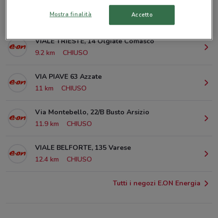
Via Cavour 5 Baldina / Tradate
Mostra finalità
Accetto
105 m
CHIUSO
VIALE TRIESTE, 14 Olgiate Comasco
9.2 km
CHIUSO
VIA PIAVE 63 Azzate
11 km
CHIUSO
Via Montebello, 22/B Busto Arsizio
11.9 km
CHIUSO
VIALE BELFORTE, 135 Varese
12.4 km
CHIUSO
Tutti i negozi E.ON Energia