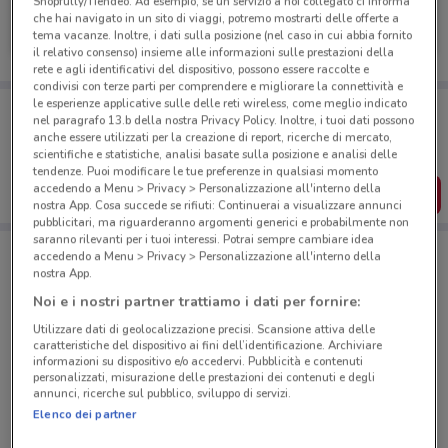
Shopfully/Tiendeo. Ad esempio, se un servizio a noi collegato ci informa
E.ON Energia
che hai navigato in un sito di viaggi, potremo mostrarti delle offerte a
tema vacanze. Inoltre, i dati sulla posizione (nel caso in cui abbia fornito
Scade il 27/08
104 m
il relativo consenso) insieme alle informazioni sulle prestazioni della
rete e agli identificativi del dispositivo, possono essere raccolte e
condivisi con terze parti per comprendere e migliorare la connettività e
le esperienze applicative sulle delle reti wireless, come meglio indicato
Porta DoveConviene sempre con te!
nel paragrafo 13.b della nostra Privacy Policy. Inoltre, i tuoi dati possono
Puoi trovare le migliori offerte dei negozi vicino a te,
anche essere utilizzati per la creazione di report, ricerche di mercato,
salvarle e creare la tua lista del risparmio, comodamente
scientifiche e statistiche, analisi basate sulla posizione e analisi delle
dal tuo cellulare.
tendenze. Puoi modificare le tue preferenze in qualsiasi momento
accedendo a Menu > Privacy > Personalizzazione all'interno della
SCARICA L’APP
nostra App. Cosa succede se rifiuti: Continuerai a visualizzare annunci
pubblicitari, ma riguarderanno argomenti generici e probabilmente non
saranno rilevanti per i tuoi interessi. Potrai sempre cambiare idea
accedendo a Menu > Privacy > Personalizzazione all'interno della
Negozi E.ON Energia a TRADATE
nostra App.
Noi e i nostri partner trattiamo i dati per fornire:
Utilizzare dati di geolocalizzazione precisi. Scansione attiva delle
caratteristiche del dispositivo ai fini dell’identificazione. Archiviare
informazioni su dispositivo e/o accedervi. Pubblicità e contenuti
personalizzati, misurazione delle prestazioni dei contenuti e degli
annunci, ricerche sul pubblico, sviluppo di servizi.
© MapTiler
© OpenStreetMap contributors
Elenco dei partner