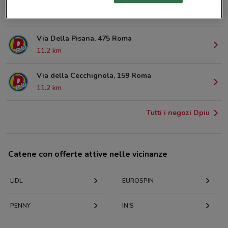
Via Pietro Gasparri Roma
8.3 km
Via Della Pisana, 475 Roma
11.2 km
Via della Cecchignola, 159 Roma
11.2 km
Tutti i negozi Dpiu
Catene con offerte attive nelle vicinanze
LIDL
EUROSPIN
PENNY
IN'S