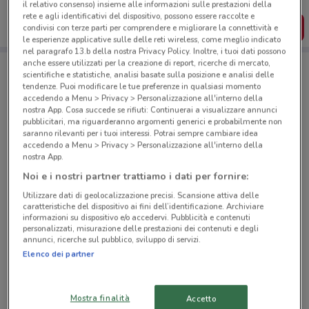
dal tuo cellulare.
il relativo consenso) insieme alle informazioni sulle prestazioni della
rete e agli identificativi del dispositivo, possono essere raccolte e
SCARICA L’APP
condivisi con terze parti per comprendere e migliorare la connettività e
le esperienze applicative sulle delle reti wireless, come meglio indicato
nel paragrafo 13.b della nostra Privacy Policy. Inoltre, i tuoi dati possono
anche essere utilizzati per la creazione di report, ricerche di mercato,
scientifiche e statistiche, analisi basate sulla posizione e analisi delle
Negozi Dpiu a Roma
tendenze. Puoi modificare le tue preferenze in qualsiasi momento
accedendo a Menu > Privacy > Personalizzazione all'interno della
nostra App. Cosa succede se rifiuti: Continuerai a visualizzare annunci
pubblicitari, ma riguarderanno argomenti generici e probabilmente non
saranno rilevanti per i tuoi interessi. Potrai sempre cambiare idea
accedendo a Menu > Privacy > Personalizzazione all'interno della
nostra App.
Noi e i nostri partner trattiamo i dati per fornire:
© MapTiler
© OpenStreetMap contributors
Utilizzare dati di geolocalizzazione precisi. Scansione attiva delle
caratteristiche del dispositivo ai fini dell’identificazione. Archiviare
Via della stazione Prenestina, 23 Roma
informazioni su dispositivo e/o accedervi. Pubblicità e contenuti
3.4 km
personalizzati, misurazione delle prestazioni dei contenuti e degli
annunci, ricerche sul pubblico, sviluppo di servizi.
Elenco dei partner
Via Attilio Hortis, 73 Roma
3.4 km
Mostra finalità
Accetto