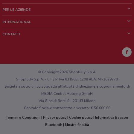
Cos'è DoveConviene
PER LE AZIENDE
Chi siamo
Cosa facciamo
INTERNATIONAL
News e media
Richieste commerciali e marketing
Brazil
CONTATTI
Lavora con noi
Mexico
Segnalazione punto vendita
France
Segnalazione Volantino
Australia
Hai un malfunzionamento sul web o sull'app?
New Zealand
© Copyright 2026 Shopfully S.p.A.
Shopfully S.p.A. - C.F / P. Iva 03156531208 REA: MI-2029270
Società a socio unico soggetta all’attività di direzione e coordinamento di
MEDIA Central Holding GmbH
Via Giosuè Borsi 9 - 20143 Milano
Capitale Sociale sottoscritto e versato: € 50.000,00
Termini e Condizioni
Privacy policy
Cookie policy
Informativa Beacon
Bluetooth
Mostra finalità