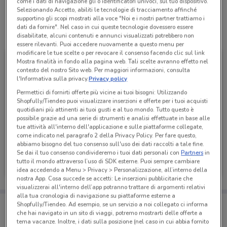
come i dati di navigazione gli o identificatori univoci, sul tuo dispositivo.
Selezionando Accetto, abiliti le tecnologie di tracciamento affinché
supportino gli scopi mostrati alla voce "Noi e i nostri partner trattiamo i
dati da fornire". Nel caso in cui queste tecnologie dovessero essere
Tutte le promozioni di questo negozio
disabilitate, alcuni contenuti e annunci visualizzati potrebbero non
essere rilevanti. Puoi accedere nuovamente a questo menu per
modificare le tue scelte o per revocare il consenso facendo clic sul link
Mostra finalità in fondo alla pagina web. Tali scelte avranno effetto nel
contesto del nostro Sito web. Per maggiori informazioni, consulta
l'Informativa sulla privacy.
Privacy policy
Permettici di fornirti offerte più vicine ai tuoi bisogni: Utilizzando
Shopfully/Tiendeo puoi visualizzare inserzioni e offerte per i tuoi acquisti
quotidiani più attinenti ai tuoi gusti e al tuo mondo. Tutto questo è
possibile grazie ad una serie di strumenti e analisi effettuate in base alle
tue attività all'interno dell'applicazione e sulle piattaforme collegate,
come indicato nel paragrafo 2 della Privacy Policy. Per fare questo,
abbiamo bisogno del tuo consenso sull'uso dei dati raccolti a tale fine.
Dpiu
Se dai il tuo consenso condivideremo i tuoi dati personali con
Partners
in
tutto il mondo attraverso l’uso di SDK esterne. Puoi sempre cambiare
Scade il 16/08
3.4 km
idea accedendo a Menu > Privacy > Personalizzazione, all’interno della
nostra App. Cosa succede se accetti: Le inserzioni pubblicitarie che
visualizzerai all'interno dell’app potranno trattare di argomenti relativi
alla tua cronologia di navigazione su piattaforme esterne a
Porta DoveConviene sempre con te!
Shopfully/Tiendeo. Ad esempio, se un servizio a noi collegato ci informa
Puoi trovare le migliori offerte dei negozi vicino a te,
che hai navigato in un sito di viaggi, potremo mostrarti delle offerte a
salvarle e creare la tua lista del risparmio, comodamente
tema vacanze. Inoltre, i dati sulla posizione (nel caso in cui abbia fornito