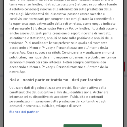
tema vacanze. Inoltre, i dati sulla posizione (nel caso in cui abbia fornito
il relativo consenso) insieme alle informazioni sulle prestazioni della
CoopVoce
rete e agli identificativi del dispositivo, possono essere raccolte e
condivisi con terze parti per comprendere e migliorare la connettività e
Scade il 02/09
1 km
le esperienze applicative sulle delle reti wireless, come meglio indicato
nel paragrafo 13.b della nostra Privacy Policy. Inoltre, i tuoi dati possono
anche essere utilizzati per la creazione di report, ricerche di mercato,
scientifiche e statistiche, analisi basate sulla posizione e analisi delle
Porta DoveConviene sempre con te!
tendenze. Puoi modificare le tue preferenze in qualsiasi momento
Puoi trovare le migliori offerte dei negozi vicino a te,
accedendo a Menu > Privacy > Personalizzazione all'interno della
salvarle e creare la tua lista del risparmio, comodamente
nostra App. Cosa succede se rifiuti: Continuerai a visualizzare annunci
dal tuo cellulare.
pubblicitari, ma riguarderanno argomenti generici e probabilmente non
saranno rilevanti per i tuoi interessi. Potrai sempre cambiare idea
SCARICA L’APP
accedendo a Menu > Privacy > Personalizzazione all'interno della
nostra App.
Noi e i nostri partner trattiamo i dati per fornire:
Utilizzare dati di geolocalizzazione precisi. Scansione attiva delle
Negozi CoopVoce a Palermo
caratteristiche del dispositivo ai fini dell’identificazione. Archiviare
informazioni su dispositivo e/o accedervi. Pubblicità e contenuti
personalizzati, misurazione delle prestazioni dei contenuti e degli
annunci, ricerche sul pubblico, sviluppo di servizi.
Elenco dei partner