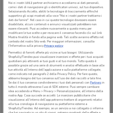
Noi e i nostri
1012
partner archiviamo e accediamo ai dati personali,
Chiama il negozio
come i dati di navigazione gli o identificatori univoci, sul tuo dispositivo.
Selezionando Accetto, abiliti le tecnologie di tracciamento affinché
supportino gli scopi mostrati alla voce "Noi e i nostri partner trattiamo i
Lunedì
Martedì
Mercoledì
Giovedì
n.d.
n.d.
n.d.
n.d.
dati da fornire". Nel caso in cui queste tecnologie dovessero essere
Venerdì
n.d.
disabilitate, alcuni contenuti e annunci visualizzati potrebbero non
Sabato
Domenica
n.d.
n.d.
essere rilevanti. Puoi accedere nuovamente a questo menu per
0916264357
modificare le tue scelte o per revocare il consenso facendo clic sul link
Mostra finalità in fondo alla pagina web. Tali scelte avranno effetto nel
Coop Alleanza 3.0 - Supermercato - Store from feed
contesto del nostro Sito web. Per maggiori informazioni, consulta
l'Informativa sulla privacy.
Privacy policy
Ecoop
Permettici di fornirti offerte più vicine ai tuoi bisogni: Utilizzando
Shopfully/Tiendeo puoi visualizzare inserzioni e offerte per i tuoi acquisti
quotidiani più attinenti ai tuoi gusti e al tuo mondo. Tutto questo è
Tutte le promozioni di questo negozio
possibile grazie ad una serie di strumenti e analisi effettuate in base alle
tue attività all'interno dell'applicazione e sulle piattaforme collegate,
come indicato nel paragrafo 2 della Privacy Policy. Per fare questo,
abbiamo bisogno del tuo consenso sull'uso dei dati raccolti a tale fine.
Se dai il tuo consenso condivideremo i tuoi dati personali con
Partners
in
tutto il mondo attraverso l’uso di SDK esterne. Puoi sempre cambiare
idea accedendo a Menu > Privacy > Personalizzazione, all’interno della
nostra App. Cosa succede se accetti: Le inserzioni pubblicitarie che
visualizzerai all'interno dell’app potranno trattare di argomenti relativi
alla tua cronologia di navigazione su piattaforme esterne a
Shopfully/Tiendeo. Ad esempio, se un servizio a noi collegato ci informa
che hai navigato in un sito di viaggi, potremo mostrarti delle offerte a