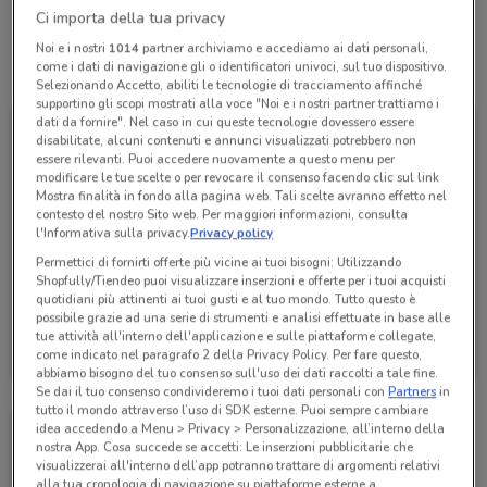
Ci importa della tua privacy
Noi e i nostri
1014
partner archiviamo e accediamo ai dati personali,
come i dati di navigazione gli o identificatori univoci, sul tuo dispositivo.
Tutte le promozioni di questo negozio
Selezionando Accetto, abiliti le tecnologie di tracciamento affinché
supportino gli scopi mostrati alla voce "Noi e i nostri partner trattiamo i
dati da fornire". Nel caso in cui queste tecnologie dovessero essere
disabilitate, alcuni contenuti e annunci visualizzati potrebbero non
essere rilevanti. Puoi accedere nuovamente a questo menu per
modificare le tue scelte o per revocare il consenso facendo clic sul link
Mostra finalità in fondo alla pagina web. Tali scelte avranno effetto nel
contesto del nostro Sito web. Per maggiori informazioni, consulta
l'Informativa sulla privacy.
Privacy policy
Permettici di fornirti offerte più vicine ai tuoi bisogni: Utilizzando
Shopfully/Tiendeo puoi visualizzare inserzioni e offerte per i tuoi acquisti
quotidiani più attinenti ai tuoi gusti e al tuo mondo. Tutto questo è
possibile grazie ad una serie di strumenti e analisi effettuate in base alle
Bricofer
tue attività all'interno dell'applicazione e sulle piattaforme collegate,
come indicato nel paragrafo 2 della Privacy Policy. Per fare questo,
Scade il 23/08
5.4 km
abbiamo bisogno del tuo consenso sull'uso dei dati raccolti a tale fine.
Se dai il tuo consenso condivideremo i tuoi dati personali con
Partners
in
tutto il mondo attraverso l’uso di SDK esterne. Puoi sempre cambiare
idea accedendo a Menu > Privacy > Personalizzazione, all’interno della
nostra App. Cosa succede se accetti: Le inserzioni pubblicitarie che
visualizzerai all'interno dell’app potranno trattare di argomenti relativi
alla tua cronologia di navigazione su piattaforme esterne a