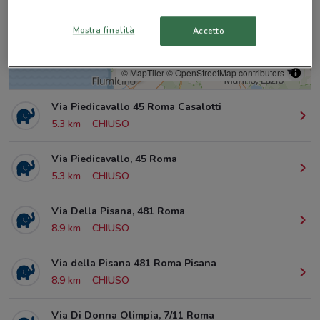
Mostra finalità
Accetto
© MapTiler
© OpenStreetMap contributors
Via Piedicavallo 45 Roma Casalotti
5.3 km
CHIUSO
Via Piedicavallo, 45 Roma
5.3 km
CHIUSO
Via Della Pisana, 481 Roma
8.9 km
CHIUSO
Via della Pisana 481 Roma Pisana
8.9 km
CHIUSO
Via Di Donna Olimpia, 7/11 Roma