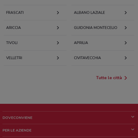
FRASCATI
ALBANO LAZIALE
ARICCIA
GUIDONIA MONTECELIO
TIVOLI
APRILIA
VELLETRI
CIVITAVECCHIA
Tutte le città
DOVECONVIENE
Cos'è DoveConviene
PER LE AZIENDE
Chi siamo