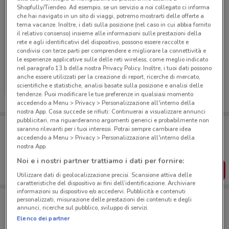
Shopfully/Tiendeo. Ad esempio, se un servizio a noi collegato ci informa
che hai navigato in un sito di viaggi, potremo mostrarti delle offerte a
tema vacanze. Inoltre, i dati sulla posizione (nel caso in cui abbia fornito
il relativo consenso) insieme alle informazioni sulle prestazioni della
rete e agli identificativi del dispositivo, possono essere raccolte e
condivisi con terze parti per comprendere e migliorare la connettività e
le esperienze applicative sulle delle reti wireless, come meglio indicato
nel paragrafo 13.b della nostra Privacy Policy. Inoltre, i tuoi dati possono
Bricofer
anche essere utilizzati per la creazione di report, ricerche di mercato,
scientifiche e statistiche, analisi basate sulla posizione e analisi delle
Scade il 31/08
5.4 km
tendenze. Puoi modificare le tue preferenze in qualsiasi momento
accedendo a Menu > Privacy > Personalizzazione all'interno della
nostra App. Cosa succede se rifiuti: Continuerai a visualizzare annunci
pubblicitari, ma riguarderanno argomenti generici e probabilmente non
Porta DoveConviene sempre con te!
saranno rilevanti per i tuoi interessi. Potrai sempre cambiare idea
Puoi trovare le migliori offerte dei negozi vicino a te,
accedendo a Menu > Privacy > Personalizzazione all'interno della
salvarle e creare la tua lista del risparmio, comodamente
nostra App.
dal tuo cellulare.
Noi e i nostri partner trattiamo i dati per fornire:
SCARICA L’APP
Utilizzare dati di geolocalizzazione precisi. Scansione attiva delle
caratteristiche del dispositivo ai fini dell’identificazione. Archiviare
informazioni su dispositivo e/o accedervi. Pubblicità e contenuti
personalizzati, misurazione delle prestazioni dei contenuti e degli
annunci, ricerche sul pubblico, sviluppo di servizi.
Negozi Bricofer a Fiumicino
Elenco dei partner