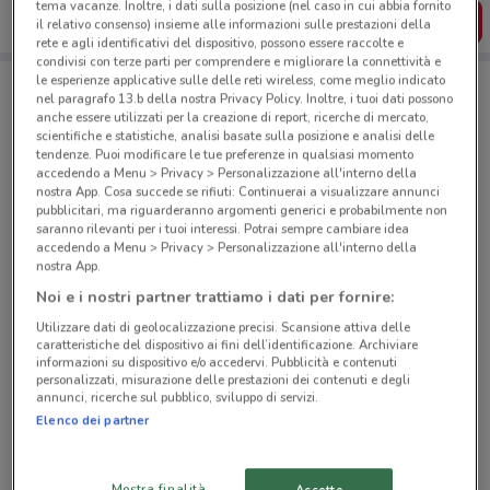
tema vacanze. Inoltre, i dati sulla posizione (nel caso in cui abbia fornito
SCARICA L’APP
il relativo consenso) insieme alle informazioni sulle prestazioni della
rete e agli identificativi del dispositivo, possono essere raccolte e
condivisi con terze parti per comprendere e migliorare la connettività e
le esperienze applicative sulle delle reti wireless, come meglio indicato
nel paragrafo 13.b della nostra Privacy Policy. Inoltre, i tuoi dati possono
Negozi Atitur a Schio
anche essere utilizzati per la creazione di report, ricerche di mercato,
scientifiche e statistiche, analisi basate sulla posizione e analisi delle
tendenze. Puoi modificare le tue preferenze in qualsiasi momento
accedendo a Menu > Privacy > Personalizzazione all'interno della
nostra App. Cosa succede se rifiuti: Continuerai a visualizzare annunci
pubblicitari, ma riguarderanno argomenti generici e probabilmente non
saranno rilevanti per i tuoi interessi. Potrai sempre cambiare idea
accedendo a Menu > Privacy > Personalizzazione all'interno della
© MapTiler
© OpenStreetMap contributors
nostra App.
Noi e i nostri partner trattiamo i dati per fornire:
Galleria Landshut 26 Schio
Utilizzare dati di geolocalizzazione precisi. Scansione attiva delle
88 m
caratteristiche del dispositivo ai fini dell’identificazione. Archiviare
informazioni su dispositivo e/o accedervi. Pubblicità e contenuti
personalizzati, misurazione delle prestazioni dei contenuti e degli
Piazza Rossi 16 Schio
annunci, ricerche sul pubblico, sviluppo di servizi.
198 m
Elenco dei partner
Via Calderari 6/a Santorso
Mostra finalità