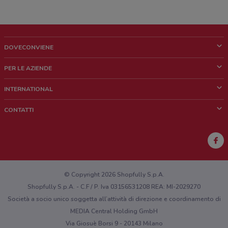
DOVECONVIENE
Cos'è DoveConviene
PER LE AZIENDE
Chi siamo
Cosa facciamo
INTERNATIONAL
News e media
Richieste commerciali e marketing
Brazil
CONTATTI
Lavora con noi
Mexico
Segnalazione punto vendita
France
Segnalazione Volantino
Australia
Hai un malfunzionamento sul web o sull'app?
New Zealand
© Copyright 2026 Shopfully S.p.A.
Shopfully S.p.A. - C.F / P. Iva 03156531208 REA: MI-2029270
Società a socio unico soggetta all’attività di direzione e coordinamento di
MEDIA Central Holding GmbH
Via Giosuè Borsi 9 - 20143 Milano