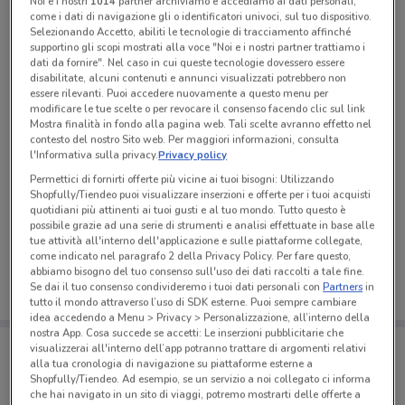
Noi e i nostri
1014
partner archiviamo e accediamo ai dati personali,
come i dati di navigazione gli o identificatori univoci, sul tuo dispositivo.
Selezionando Accetto, abiliti le tecnologie di tracciamento affinché
supportino gli scopi mostrati alla voce "Noi e i nostri partner trattiamo i
dati da fornire". Nel caso in cui queste tecnologie dovessero essere
disabilitate, alcuni contenuti e annunci visualizzati potrebbero non
essere rilevanti. Puoi accedere nuovamente a questo menu per
modificare le tue scelte o per revocare il consenso facendo clic sul link
Mostra finalità in fondo alla pagina web. Tali scelte avranno effetto nel
contesto del nostro Sito web. Per maggiori informazioni, consulta
l'Informativa sulla privacy.
Privacy policy
Permettici di fornirti offerte più vicine ai tuoi bisogni: Utilizzando
Shopfully/Tiendeo puoi visualizzare inserzioni e offerte per i tuoi acquisti
quotidiani più attinenti ai tuoi gusti e al tuo mondo. Tutto questo è
Ci dispiace, al momento non abbiamo pubblicato
possibile grazie ad una serie di strumenti e analisi effettuate in base alle
volantini nella tua zona. Riprova più tardi.
tue attività all'interno dell'applicazione e sulle piattaforme collegate,
come indicato nel paragrafo 2 della Privacy Policy. Per fare questo,
abbiamo bisogno del tuo consenso sull'uso dei dati raccolti a tale fine.
Se dai il tuo consenso condivideremo i tuoi dati personali con
Partners
in
tutto il mondo attraverso l’uso di SDK esterne. Puoi sempre cambiare
idea accedendo a Menu > Privacy > Personalizzazione, all’interno della
nostra App. Cosa succede se accetti: Le inserzioni pubblicitarie che
Porta DoveConviene sempre con te!
visualizzerai all'interno dell’app potranno trattare di argomenti relativi
Puoi trovare le migliori offerte dei negozi vicino a te,
alla tua cronologia di navigazione su piattaforme esterne a
salvarle e creare la tua lista del risparmio, comodamente
Shopfully/Tiendeo. Ad esempio, se un servizio a noi collegato ci informa
dal tuo cellulare.
che hai navigato in un sito di viaggi, potremo mostrarti delle offerte a