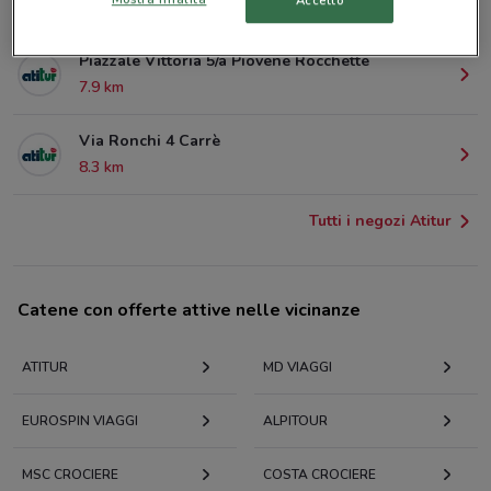
Accetto
2.8 km
Piazzale Vittoria 5/a Piovene Rocchette
7.9 km
Via Ronchi 4 Carrè
8.3 km
Tutti i negozi Atitur
Catene con offerte attive nelle vicinanze
ATITUR
MD VIAGGI
EUROSPIN VIAGGI
ALPITOUR
MSC CROCIERE
COSTA CROCIERE