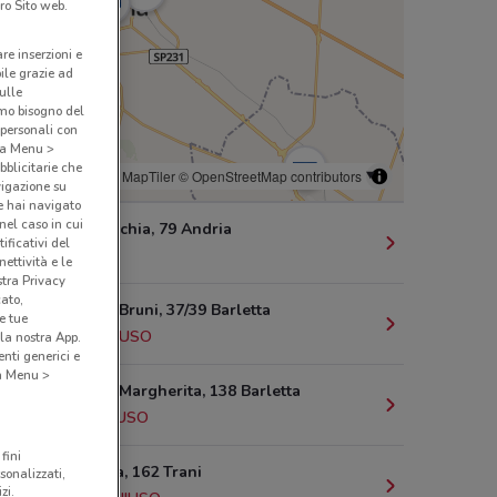
ro Sito web.
are inserzioni e
bile grazie ad
sulle
amo bisogno del
 personali con
o a Menu >
bblicitarie che
© MapTiler
© OpenStreetMap contributors
vigazione su
e hai navigato
(nel caso in cui
Via La Specchia, 79 Andria
ificativi del
1.8 km
ettività e le
stra Privacy
cato,
Via Achille Bruni, 37/39 Barletta
e tue
9.3 km
CHIUSO
la nostra App.
nti generici e
 a Menu >
Via Regina Margherita, 138 Barletta
10 km
CHIUSO
fini
Via Superga, 162 Trani
sonalizzati,
zi.