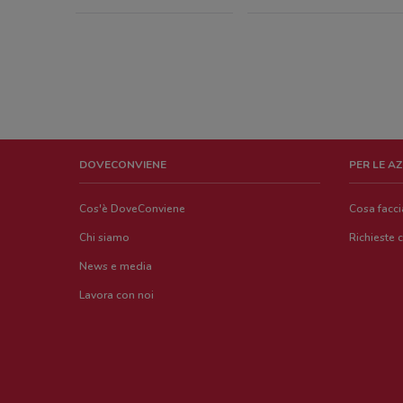
DOVECONVIENE
PER LE A
Cos'è DoveConviene
Cosa facc
Chi siamo
Richieste 
News e media
Lavora con noi