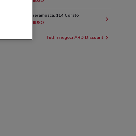
10.6 km
CHIUSO
Via Ettore Fieramosca, 114 Corato
12.8 km
CHIUSO
Tutti i negozi ARD Discount