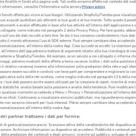
0
tra finalità in fondo alla pagina web. Tali scelte avranno effetto nel contesto del nost
 informazioni, consulta l'Informativa sulla privacy.
Privacy policy
i fornirti offerte più vicine ai tuoi bisogni: Utilizzando Shopfully/Tiendeo puoi visualizz
i tuoi acquisti quotidiani più attinenti ai tuoi gusti e al tuo mondo. Tutto questo è possi
0
 strumenti e analisi effettuate in base alle tue attività all'interno dell'applicazione e 
collegate, come indicato nel paragrafo 2 della Privacy Policy. Per fare questo, abbi
 sull'uso dei dati raccolti a tale fine. Se dai il tuo consenso condivideremo i tuoi dati
tutto il mondo attraverso l’uso di SDK esterne. Puoi sempre cambiare idea accedend
0
rsonalizzazione, all’interno della nostra App. Cosa succede se accetti: Le inserzioni pu
i all'interno dell’app potranno trattare di argomenti relativi alla tua cronologia di na
esterne a Shopfully/Tiendeo. Ad esempio, se un servizio a noi collegato ci informa ch
i viaggi, potremo mostrarti delle offerte a tema vacanze. Inoltre, i dati sulla posizione 
o il relativo consenso) insieme alle informazioni sulle prestazioni della rete e agli ident
0
 possono essere raccolte e condivisi con terze parti per comprendere e migliorare la conn
pplicative sulle delle reti wireless, come meglio indicato nel paragrafo 13.b della no
re, i tuoi dati possono anche essere utilizzati per la creazione di report, ricerche di mer
 e statistiche, analisi basate sulla posizione e analisi delle tendenze. Puoi modificare l
0
in qualsiasi momento accedendo a Menu > Privacy > Personalizzazione all'interno del
 se rifiuti: Continuerai a visualizzare annunci pubblicitari, ma riguarderanno argome
te non saranno rilevanti per i tuoi interessi. Potrai sempre cambiare idea accedendo
rsonalizzazione all'interno della nostra App.
stri partner trattiamo i dati per fornire:
ti di geolocalizzazione precisi. Scansione attiva delle caratteristiche del dispositivo ai 
icazione. Archiviare informazioni su dispositivo e/o accedervi. Pubblicità e contenuti per
delle prestazioni dei contenuti e degli annunci, ricerche sul pubblico, sviluppo di servi