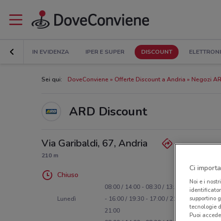
IN EVIDENZA
IPER E SUPER
DISCOUNT
ELETTRON
Sei qui:
DoveConviene
Offerte Discount a Andria
Negozi AR
ARD Discount
Via Garibaldi, 67, Andria
210 m
Ci importa
Chiuso
Noi e i nostr
08:00 / 14:00 - 08:30 / 13:30 - 08:30 / 13:3
identificato
supportino g
Lunedì
- 16:00 / 19:30 - 17:00 / 21:00 - 17:00 /
tecnologie d
21:00
Puoi accede