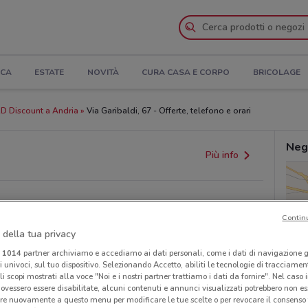
ICA
ESTATE
NOVITÀ
CURA CASA E CORPO
BRICOLAGE
D Discount a Andria
Via Garibaldi, 67 - Offerte, telefono e orari
Neg
Più info
Contin
 della tua privacy
i
1014
partner archiviamo e accediamo ai dati personali, come i dati di navigazione g
0
ri univoci, sul tuo dispositivo. Selezionando Accetto, abiliti le tecnologie di tracciame
li scopi mostrati alla voce "Noi e i nostri partner trattiamo i dati da fornire". Nel caso 
ovessero essere disabilitate, alcuni contenuti e annunci visualizzati potrebbero non ess
re nuovamente a questo menu per modificare le tue scelte o per revocare il consenso