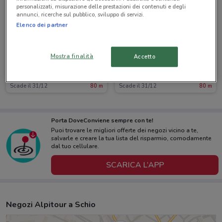
personalizzati, misurazione delle prestazioni dei contenuti e degli
annunci, ricerche sul pubblico, sviluppo di servizi.
Elenco dei partner
Mostra finalità
Accetto
Alpitour
Alpitour
Scade il 31/12
80 m
Scade il 31/12
80 m
Porta DoveConviene sempre con te!
Puoi trovare le migliori offerte dei negozi vicino a te,
salvarle e creare la tua lista del risparmio, comodamente
dal tuo cellulare.
SCARICA L’APP
Negozi Alpitour a Schio