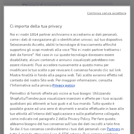
Chiama il negozio
Continua senza accettare
Lunedì
Martedì
Mercoledì
Giovedì
Venerdì
n.d.
n.d.
n.d.
n.d.
n.d.
Sabato
n.d.
Ci importa della tua privacy
Domenica
n.d.
Noi e i nostri
1014
partner archiviamo e accediamo ai dati personali,
0445 532158
come i dati di navigazione gli o identificatori univoci, sul tuo dispositivo.
Selezionando Accetto, abiliti le tecnologie di tracciamento affinché
Rigal Viaggi/Aleri Vgi Srl
supportino gli scopi mostrati alla voce "Noi e i nostri partner trattiamo i
dati da fornire". Nel caso in cui queste tecnologie dovessero essere
disabilitate, alcuni contenuti e annunci visualizzati potrebbero non
essere rilevanti. Puoi accedere nuovamente a questo menu per
modificare le tue scelte o per revocare il consenso facendo clic sul link
Tutte le promozioni di questo negozio
Mostra finalità in fondo alla pagina web. Tali scelte avranno effetto nel
contesto del nostro Sito web. Per maggiori informazioni, consulta
l'Informativa sulla privacy.
Privacy policy
Permettici di fornirti offerte più vicine ai tuoi bisogni: Utilizzando
Shopfully/Tiendeo puoi visualizzare inserzioni e offerte per i tuoi acquisti
quotidiani più attinenti ai tuoi gusti e al tuo mondo. Tutto questo è
possibile grazie ad una serie di strumenti e analisi effettuate in base alle
tue attività all'interno dell'applicazione e sulle piattaforme collegate,
come indicato nel paragrafo 2 della Privacy Policy. Per fare questo,
abbiamo bisogno del tuo consenso sull'uso dei dati raccolti a tale fine.
Se dai il tuo consenso condivideremo i tuoi dati personali con
Partners
in