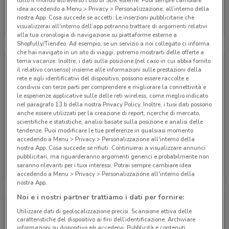
tutto il mondo attraverso l’uso di SDK esterne. Puoi sempre cambiare
idea accedendo a Menu > Privacy > Personalizzazione, all’interno della
Alpitour
nostra App. Cosa succede se accetti: Le inserzioni pubblicitarie che
visualizzerai all'interno dell’app potranno trattare di argomenti relativi
Scade il 31/10
80 m
alla tua cronologia di navigazione su piattaforme esterne a
Shopfully/Tiendeo. Ad esempio, se un servizio a noi collegato ci informa
che hai navigato in un sito di viaggi, potremo mostrarti delle offerte a
tema vacanze. Inoltre, i dati sulla posizione (nel caso in cui abbia fornito
il relativo consenso) insieme alle informazioni sulle prestazioni della
rete e agli identificativi del dispositivo, possono essere raccolte e
condivisi con terze parti per comprendere e migliorare la connettività e
le esperienze applicative sulle delle reti wireless, come meglio indicato
nel paragrafo 13.b della nostra Privacy Policy. Inoltre, i tuoi dati possono
anche essere utilizzati per la creazione di report, ricerche di mercato,
scientifiche e statistiche, analisi basate sulla posizione e analisi delle
tendenze. Puoi modificare le tue preferenze in qualsiasi momento
accedendo a Menu > Privacy > Personalizzazione all'interno della
nostra App. Cosa succede se rifiuti: Continuerai a visualizzare annunci
pubblicitari, ma riguarderanno argomenti generici e probabilmente non
Alpitour
Alpitour
saranno rilevanti per i tuoi interessi. Potrai sempre cambiare idea
accedendo a Menu > Privacy > Personalizzazione all'interno della
Scade il 31/10
80 m
Scade il 31/12
80 m
nostra App.
Noi e i nostri partner trattiamo i dati per fornire:
Utilizzare dati di geolocalizzazione precisi. Scansione attiva delle
caratteristiche del dispositivo ai fini dell’identificazione. Archiviare
informazioni su dispositivo e/o accedervi. Pubblicità e contenuti