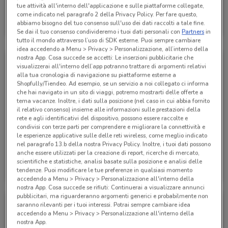
tue attività all'interno dell'applicazione e sulle piattaforme collegate,
Alpitour
come indicato nel paragrafo 2 della Privacy Policy. Per fare questo,
abbiamo bisogno del tuo consenso sull'uso dei dati raccolti a tale fine.
Scade il 31/01
353 m
Se dai il tuo consenso condivideremo i tuoi dati personali con
Partners
in
tutto il mondo attraverso l’uso di SDK esterne. Puoi sempre cambiare
idea accedendo a Menu > Privacy > Personalizzazione, all’interno della
nostra App. Cosa succede se accetti: Le inserzioni pubblicitarie che
visualizzerai all'interno dell’app potranno trattare di argomenti relativi
alla tua cronologia di navigazione su piattaforme esterne a
Shopfully/Tiendeo. Ad esempio, se un servizio a noi collegato ci informa
che hai navigato in un sito di viaggi, potremo mostrarti delle offerte a
tema vacanze. Inoltre, i dati sulla posizione (nel caso in cui abbia fornito
il relativo consenso) insieme alle informazioni sulle prestazioni della
rete e agli identificativi del dispositivo, possono essere raccolte e
condivisi con terze parti per comprendere e migliorare la connettività e
le esperienze applicative sulle delle reti wireless, come meglio indicato
nel paragrafo 13.b della nostra Privacy Policy. Inoltre, i tuoi dati possono
anche essere utilizzati per la creazione di report, ricerche di mercato,
Alpitour
Alpitour
scientifiche e statistiche, analisi basate sulla posizione e analisi delle
tendenze. Puoi modificare le tue preferenze in qualsiasi momento
Scade il 31/10
353 m
Scade il 31/10
353 m
accedendo a Menu > Privacy > Personalizzazione all'interno della
nostra App. Cosa succede se rifiuti: Continuerai a visualizzare annunci
pubblicitari, ma riguarderanno argomenti generici e probabilmente non
saranno rilevanti per i tuoi interessi. Potrai sempre cambiare idea
accedendo a Menu > Privacy > Personalizzazione all'interno della
nostra App.