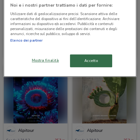
Noi e i nostri partner trattiamo i dati per fornire:
Utilizzare dati di geolocalizzazione precisi. Scansione attiva delle
caratteristiche del dispositivo ai fini dell’identificazione. Archiviare
informazioni su dispositivo e/o accedervi. Pubblicità e contenuti
personalizzati, misurazione delle prestazioni dei contenuti e degli
annunci, ricerche sul pubblico, sviluppo di servizi.
Elenco dei partner
Alpitour
Alpitour
Scade il 31/10
353 m
Scade il 31/10
353 m
Mostra finalità
Accetto
Alpitour
Alpitour