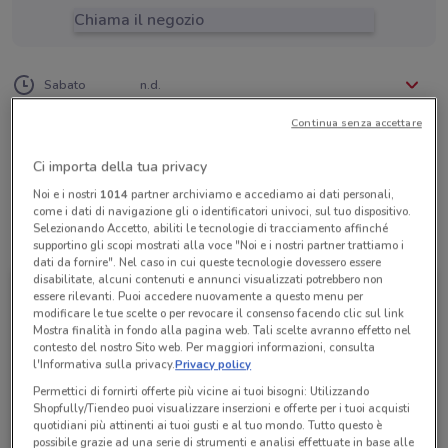
Chiama il negozio
Lunedì
Martedì
Mercoledì
Giovedì
Venerdì
n.d.
n.d.
n.d.
n.d.
n.d.
Sabato
n.d.
Domenica
n.d.
02 39846038
Continua senza accettare
Ok Il Viaggio E'Giusto
Ci importa della tua privacy
Noi e i nostri
1014
partner archiviamo e accediamo ai dati personali,
come i dati di navigazione gli o identificatori univoci, sul tuo dispositivo.
Selezionando Accetto, abiliti le tecnologie di tracciamento affinché
Tutte le promozioni di questo negozio
supportino gli scopi mostrati alla voce "Noi e i nostri partner trattiamo i
dati da fornire". Nel caso in cui queste tecnologie dovessero essere
disabilitate, alcuni contenuti e annunci visualizzati potrebbero non
essere rilevanti. Puoi accedere nuovamente a questo menu per
modificare le tue scelte o per revocare il consenso facendo clic sul link
Mostra finalità in fondo alla pagina web. Tali scelte avranno effetto nel
contesto del nostro Sito web. Per maggiori informazioni, consulta
l'Informativa sulla privacy.
Privacy policy
Permettici di fornirti offerte più vicine ai tuoi bisogni: Utilizzando
Shopfully/Tiendeo puoi visualizzare inserzioni e offerte per i tuoi acquisti
quotidiani più attinenti ai tuoi gusti e al tuo mondo. Tutto questo è
possibile grazie ad una serie di strumenti e analisi effettuate in base alle