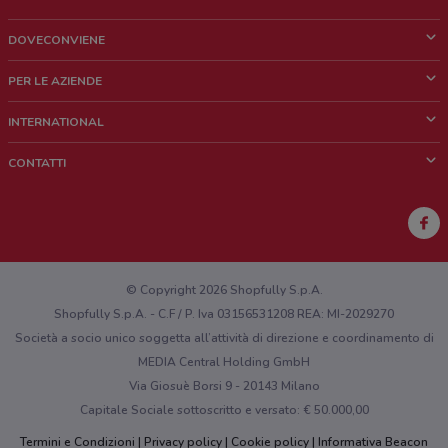
DOVECONVIENE
Cos'è DoveConviene
PER LE AZIENDE
Chi siamo
Cosa facciamo
INTERNATIONAL
News e media
Richieste commerciali e marketing
Brazil
CONTATTI
Lavora con noi
Mexico
Segnalazione punto vendita
France
Segnalazione Volantino
Australia
Hai un malfunzionamento sul web o sull'app?
New Zealand
© Copyright 2026 Shopfully S.p.A.
Shopfully S.p.A. - C.F / P. Iva 03156531208 REA: MI-2029270
Società a socio unico soggetta all’attività di direzione e coordinamento di
MEDIA Central Holding GmbH
Via Giosuè Borsi 9 - 20143 Milano
Capitale Sociale sottoscritto e versato: € 50.000,00
Termini e Condizioni
Privacy policy
Cookie policy
Informativa Beacon