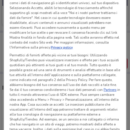
come i dati di navigazione gli o identificatori univoci, sul tuo dispositivo.
Selezionando Accetto, abiliti le tecnologie di tracciamento affinché
Unopiù
supportino gli scopi mostrati alla voce "Noi e i nostri partner trattiamo i
dati da fornire". Nel caso in cui queste tecnologie dovessero essere
Scade il 31/12
372 m
disabilitate, alcuni contenuti e annunci visualizzati potrebbero non
essere rilevanti. Puoi accedere nuovamente a questo menu per
modificare le tue scelte o per revocare il consenso facendo clic sul link
Porta DoveConviene sempre con te!
Mostra finalità in fondo alla pagina web. Tali scelte avranno effetto nel
contesto del nostro Sito web. Per maggiori informazioni, consulta
Puoi trovare le migliori offerte dei negozi vicino a te,
l'Informativa sulla privacy.
Privacy policy
salvarle e creare la tua lista del risparmio, comodamente
dal tuo cellulare.
Permettici di fornirti offerte più vicine ai tuoi bisogni: Utilizzando
Shopfully/Tiendeo puoi visualizzare inserzioni e offerte per i tuoi acquisti
SCARICA L’APP
quotidiani più attinenti ai tuoi gusti e al tuo mondo. Tutto questo è
possibile grazie ad una serie di strumenti e analisi effettuate in base alle
tue attività all'interno dell'applicazione e sulle piattaforme collegate,
come indicato nel paragrafo 2 della Privacy Policy. Per fare questo,
abbiamo bisogno del tuo consenso sull'uso dei dati raccolti a tale fine.
Negozi Unopiù a Napoli
Se dai il tuo consenso condivideremo i tuoi dati personali con
Partners
in
tutto il mondo attraverso l’uso di SDK esterne. Puoi sempre cambiare
idea accedendo a Menu > Privacy > Personalizzazione, all’interno della
Piazza Rodinò, 19/20 Napoli
nostra App. Cosa succede se accetti: Le inserzioni pubblicitarie che
visualizzerai all'interno dell’app potranno trattare di argomenti relativi
371 m
alla tua cronologia di navigazione su piattaforme esterne a
Shopfully/Tiendeo. Ad esempio, se un servizio a noi collegato ci informa
che hai navigato in un sito di viaggi, potremo mostrarti delle offerte a
Via Vincenzo Gemito, 40 - 44 Napoli
tema vacanze. Inoltre, i dati sulla posizione (nel caso in cui abbia fornito