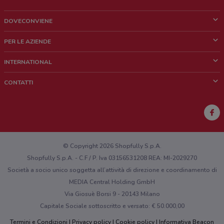
DOVECONVIENE
Cos'è DoveConviene
PER LE AZIENDE
Chi siamo
Cosa facciamo
INTERNATIONAL
News e media
Richieste commerciali e marketing
Brazil
CONTATTI
Lavora con noi
Mexico
Segnalazione punto vendita
France
Segnalazione Volantino
Australia
Hai un malfunzionamento sul web o sull'app?
New Zealand
© Copyright 2026 Shopfully S.p.A.
Shopfully S.p.A. - C.F / P. Iva 03156531208 REA: MI-2029270
Società a socio unico soggetta all’attività di direzione e coordinamento di
MEDIA Central Holding GmbH
Via Giosuè Borsi 9 - 20143 Milano
Capitale Sociale sottoscritto e versato: € 50.000,00
Termini e Condizioni
Privacy policy
Cookie policy
Informativa Beacon