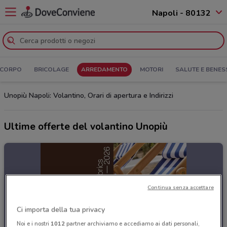
Napoli - 80132
 CORPO
BRICOLAGE
ARREDAMENTO
MOTORI
SALUTE E BENES
Unopiù Napoli: Volantino, Orari di apertura e Indirizzi
Ultime offerte del volantino Unopiù
Continua senza accettare
Ci importa della tua privacy
Noi e i nostri
1012
partner archiviamo e accediamo ai dati personali,