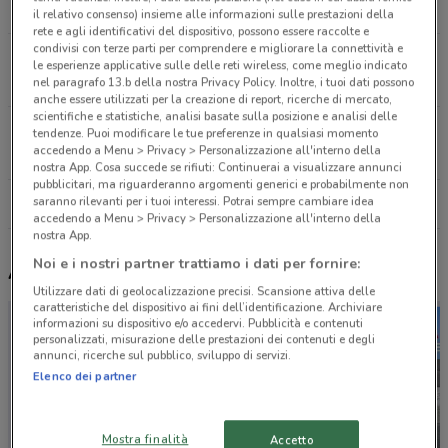
2.1 km
il relativo consenso) insieme alle informazioni sulle prestazioni della
rete e agli identificativi del dispositivo, possono essere raccolte e
condivisi con terze parti per comprendere e migliorare la connettività e
Via Acerbo, 157 Lusciano
le esperienze applicative sulle delle reti wireless, come meglio indicato
15.9 km
nel paragrafo 13.b della nostra Privacy Policy. Inoltre, i tuoi dati possono
anche essere utilizzati per la creazione di report, ricerche di mercato,
scientifiche e statistiche, analisi basate sulla posizione e analisi delle
Via Croce Rossa, 57 San Giuseppe Vesuviano
tendenze. Puoi modificare le tue preferenze in qualsiasi momento
accedendo a Menu > Privacy > Personalizzazione all'interno della
21.3 km
nostra App. Cosa succede se rifiuti: Continuerai a visualizzare annunci
pubblicitari, ma riguarderanno argomenti generici e probabilmente non
saranno rilevanti per i tuoi interessi. Potrai sempre cambiare idea
Tutti i negozi Unopiù
accedendo a Menu > Privacy > Personalizzazione all'interno della
nostra App.
Noi e i nostri partner trattiamo i dati per fornire:
Altri volantini nelle vicinanze
Utilizzare dati di geolocalizzazione precisi. Scansione attiva delle
caratteristiche del dispositivo ai fini dell’identificazione. Archiviare
informazioni su dispositivo e/o accedervi. Pubblicità e contenuti
personalizzati, misurazione delle prestazioni dei contenuti e degli
annunci, ricerche sul pubblico, sviluppo di servizi.
Elenco dei partner
Mostra finalità
Accetto