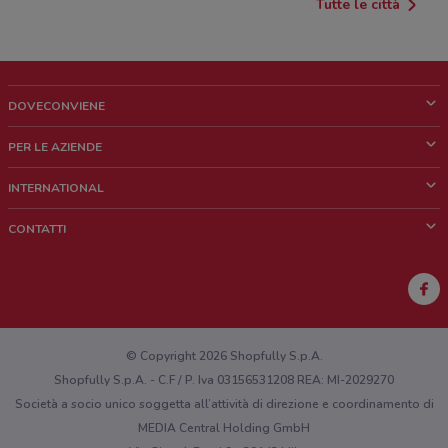
Tutte le città
DOVECONVIENE
Cos'è DoveConviene
PER LE AZIENDE
Chi siamo
Cosa facciamo
INTERNATIONAL
News e media
Richieste commerciali e marketing
Brazil
CONTATTI
Lavora con noi
Mexico
Segnalazione punto vendita
France
Segnalazione Volantino
Australia
Hai un malfunzionamento sul web o sull'app?
New Zealand
© Copyright 2026 Shopfully S.p.A.
Shopfully S.p.A. - C.F / P. Iva 03156531208 REA: MI-2029270
Società a socio unico soggetta all’attività di direzione e coordinamento di
MEDIA Central Holding GmbH