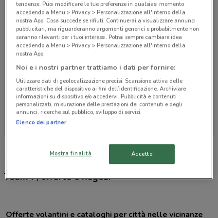
tendenze. Puoi modificare le tue preferenze in qualsiasi momento
accedendo a Menu > Privacy > Personalizzazione all'interno della
nostra App. Cosa succede se rifiuti: Continuerai a visualizzare annunci
pubblicitari, ma riguarderanno argomenti generici e probabilmente non
saranno rilevanti per i tuoi interessi. Potrai sempre cambiare idea
accedendo a Menu > Privacy > Personalizzazione all'interno della
nostra App.
Noi e i nostri partner trattiamo i dati per fornire:
Utilizzare dati di geolocalizzazione precisi. Scansione attiva delle
caratteristiche del dispositivo ai fini dell’identificazione. Archiviare
informazioni su dispositivo e/o accedervi. Pubblicità e contenuti
personalizzati, misurazione delle prestazioni dei contenuti e degli
Non ci sono negozi nelle vicinanze
annunci, ricerche sul pubblico, sviluppo di servizi.
Elenco dei partner
Mostra finalità
Accetto
Team 7, offerte e negozi
Offerte volantini e cataloghi per città nelle vicinanze