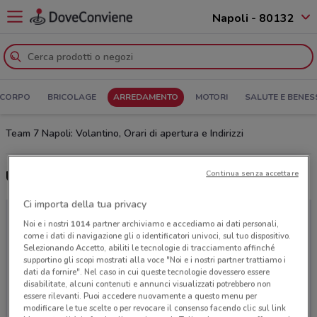
Napoli - 80132
 CORPO
BRICOLAGE
ARREDAMENTO
MOTORI
SALUTE E BENES
Team 7 Napoli: Volantino, Orari di apertura e Indirizzi
Ultime offerte del volantino Team 7
Continua senza accettare
Ci importa della tua privacy
Noi e i nostri
1014
partner archiviamo e accediamo ai dati personali,
come i dati di navigazione gli o identificatori univoci, sul tuo dispositivo.
Selezionando Accetto, abiliti le tecnologie di tracciamento affinché
supportino gli scopi mostrati alla voce "Noi e i nostri partner trattiamo i
dati da fornire". Nel caso in cui queste tecnologie dovessero essere
disabilitate, alcuni contenuti e annunci visualizzati potrebbero non
essere rilevanti. Puoi accedere nuovamente a questo menu per
modificare le tue scelte o per revocare il consenso facendo clic sul link