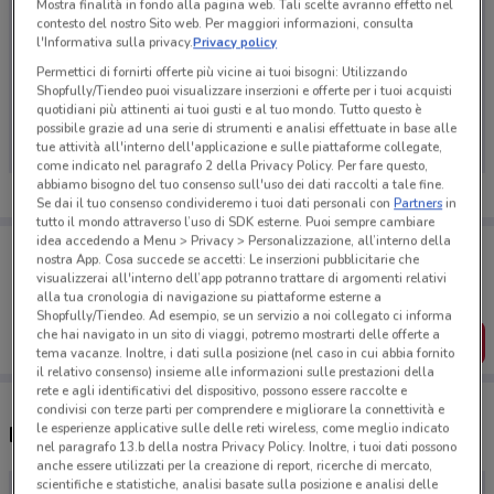
Mostra finalità in fondo alla pagina web. Tali scelte avranno effetto nel
contesto del nostro Sito web. Per maggiori informazioni, consulta
l'Informativa sulla privacy.
Privacy policy
Permettici di fornirti offerte più vicine ai tuoi bisogni: Utilizzando
Ci dispiace, al momento non abbiamo pubblicato
Shopfully/Tiendeo puoi visualizzare inserzioni e offerte per i tuoi acquisti
quotidiani più attinenti ai tuoi gusti e al tuo mondo. Tutto questo è
volantini nella tua zona. Riprova più tardi.
possibile grazie ad una serie di strumenti e analisi effettuate in base alle
tue attività all'interno dell'applicazione e sulle piattaforme collegate,
come indicato nel paragrafo 2 della Privacy Policy. Per fare questo,
abbiamo bisogno del tuo consenso sull'uso dei dati raccolti a tale fine.
Se dai il tuo consenso condivideremo i tuoi dati personali con
Partners
in
tutto il mondo attraverso l’uso di SDK esterne. Puoi sempre cambiare
idea accedendo a Menu > Privacy > Personalizzazione, all’interno della
Porta DoveConviene sempre con te!
nostra App. Cosa succede se accetti: Le inserzioni pubblicitarie che
Puoi trovare le migliori offerte dei negozi vicino a te,
visualizzerai all'interno dell’app potranno trattare di argomenti relativi
salvarle e creare la tua lista del risparmio, comodamente
alla tua cronologia di navigazione su piattaforme esterne a
dal tuo cellulare.
Shopfully/Tiendeo. Ad esempio, se un servizio a noi collegato ci informa
che hai navigato in un sito di viaggi, potremo mostrarti delle offerte a
SCARICA L’APP
tema vacanze. Inoltre, i dati sulla posizione (nel caso in cui abbia fornito
il relativo consenso) insieme alle informazioni sulle prestazioni della
rete e agli identificativi del dispositivo, possono essere raccolte e
condivisi con terze parti per comprendere e migliorare la connettività e
le esperienze applicative sulle delle reti wireless, come meglio indicato
Negozi Team 7 a Napoli
nel paragrafo 13.b della nostra Privacy Policy. Inoltre, i tuoi dati possono
anche essere utilizzati per la creazione di report, ricerche di mercato,
scientifiche e statistiche, analisi basate sulla posizione e analisi delle