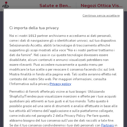
Salute e Benessere
Negozi Ottica VistaSì
Continua senza accettare
Ci importa della tua privacy
Noi e i nostri
1012
partner archiviamo e accediamo ai dati personali,
come i dati di navigazione gli o identificatori univoci, sul tuo dispositivo.
Selezionando Accetto, abiliti le tecnologie di tracciamento affinché
supportino gli scopi mostrati alla voce "Noi e i nostri partner trattiamo i
dati da fornire". Nel caso in cui queste tecnologie dovessero essere
disabilitate, alcuni contenuti e annunci visualizzati potrebbero non
essere rilevanti. Puoi accedere nuovamente a questo menu per
modificare le tue scelte o per revocare il consenso facendo clic sul link
Mostra finalità in fondo alla pagina web. Tali scelte avranno effetto nel
contesto del nostro Sito web. Per maggiori informazioni, consulta
l'Informativa sulla privacy.
Privacy policy
Permettici di fornirti offerte più vicine ai tuoi bisogni: Utilizzando
Shopfully/Tiendeo puoi visualizzare inserzioni e offerte per i tuoi acquisti
quotidiani più attinenti ai tuoi gusti e al tuo mondo. Tutto questo è
possibile grazie ad una serie di strumenti e analisi effettuate in base alle
tue attività all'interno dell'applicazione e sulle piattaforme collegate,
come indicato nel paragrafo 2 della Privacy Policy. Per fare questo,
abbiamo bisogno del tuo consenso sull'uso dei dati raccolti a tale fine.
Se dai il tuo consenso condivideremo i tuoi dati personali con
Partners
in