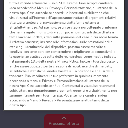
tutto il mondo attraverso l’uso di SDK esterne. Puoi sempre cambiare
idea accedendo a Menu > Privacy > Personalizzazione, all’interno della
nostra App. Cosa succede se accetti: Le inserzioni pubblicitarie che
visualizzerai all'interno dell’app potranno trattare di argomenti relativi
alla tua cronologia di navigazione su piattaforme esterne a
Shopfully/Tiendeo. Ad esempio, se un servizio a noi collegato ci informa
che hai navigato in un sito di viaggi, potremo mostrarti delle offerte a
tema vacanze. Inoltre, i dati sulla posizione (nel caso in cui abbia fornito
il relativo consenso) insieme alle informazioni sulle prestazioni della
rete e agli identificativi del dispositivo, possono essere raccolte e
condivisi con terze parti per comprendere e migliorare la connettività e
le esperienze applicative sulle delle reti wireless, come meglio indicato
nel paragrafo 13.b della nostra Privacy Policy. Inoltre, i tuoi dati possono
anche essere utilizzati per la creazione di report, ricerche di mercato,
scientifiche e statistiche, analisi basate sulla posizione e analisi delle
tendenze. Puoi modificare le tue preferenze in qualsiasi momento
accedendo a Menu > Privacy > Personalizzazione all'interno della
nostra App. Cosa succede se rifiuti: Continuerai a visualizzare annunci
pubblicitari, ma riguarderanno argomenti generici e probabilmente non
saranno rilevanti per i tuoi interessi. Potrai sempre cambiare idea
accedendo a Menu > Privacy > Personalizzazione all'interno della
nostra App.
Noi e i nostri partner trattiamo i dati per fornire:
Utilizzare dati di geolocalizzazione precisi. Scansione attiva delle
Prossima offerta
caratteristiche del dispositivo ai fini dell’identificazione. Archiviare