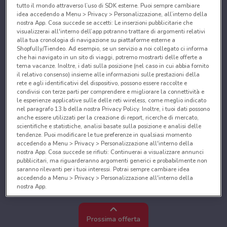
tutto il mondo attraverso l’uso di SDK esterne. Puoi sempre cambiare
idea accedendo a Menu > Privacy > Personalizzazione, all’interno della
nostra App. Cosa succede se accetti: Le inserzioni pubblicitarie che
visualizzerai all'interno dell’app potranno trattare di argomenti relativi
alla tua cronologia di navigazione su piattaforme esterne a
Shopfully/Tiendeo. Ad esempio, se un servizio a noi collegato ci informa
che hai navigato in un sito di viaggi, potremo mostrarti delle offerte a
tema vacanze. Inoltre, i dati sulla posizione (nel caso in cui abbia fornito
il relativo consenso) insieme alle informazioni sulle prestazioni della
rete e agli identificativi del dispositivo, possono essere raccolte e
condivisi con terze parti per comprendere e migliorare la connettività e
le esperienze applicative sulle delle reti wireless, come meglio indicato
nel paragrafo 13.b della nostra Privacy Policy. Inoltre, i tuoi dati possono
anche essere utilizzati per la creazione di report, ricerche di mercato,
scientifiche e statistiche, analisi basate sulla posizione e analisi delle
tendenze. Puoi modificare le tue preferenze in qualsiasi momento
accedendo a Menu > Privacy > Personalizzazione all'interno della
nostra App. Cosa succede se rifiuti: Continuerai a visualizzare annunci
pubblicitari, ma riguarderanno argomenti generici e probabilmente non
saranno rilevanti per i tuoi interessi. Potrai sempre cambiare idea
accedendo a Menu > Privacy > Personalizzazione all'interno della
nostra App.
Noi e i nostri partner trattiamo i dati per fornire:
Utilizzare dati di geolocalizzazione precisi. Scansione attiva delle
Prossima offerta
caratteristiche del dispositivo ai fini dell’identificazione. Archiviare