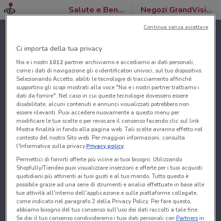
Salute e Benessere
Negozi GrandVision by Optissimo
Continua senza accettare
Ci importa della tua privacy
Noi e i nostri
1012
partner archiviamo e accediamo ai dati personali,
come i dati di navigazione gli o identificatori univoci, sul tuo dispositivo.
Selezionando Accetto, abiliti le tecnologie di tracciamento affinché
supportino gli scopi mostrati alla voce "Noi e i nostri partner trattiamo i
dati da fornire". Nel caso in cui queste tecnologie dovessero essere
disabilitate, alcuni contenuti e annunci visualizzati potrebbero non
essere rilevanti. Puoi accedere nuovamente a questo menu per
modificare le tue scelte o per revocare il consenso facendo clic sul link
Mostra finalità in fondo alla pagina web. Tali scelte avranno effetto nel
contesto del nostro Sito web. Per maggiori informazioni, consulta
l'Informativa sulla privacy.
Privacy policy
Permettici di fornirti offerte più vicine ai tuoi bisogni: Utilizzando
Shopfully/Tiendeo puoi visualizzare inserzioni e offerte per i tuoi acquisti
quotidiani più attinenti ai tuoi gusti e al tuo mondo. Tutto questo è
possibile grazie ad una serie di strumenti e analisi effettuate in base alle
tue attività all'interno dell'applicazione e sulle piattaforme collegate,
come indicato nel paragrafo 2 della Privacy Policy. Per fare questo,
abbiamo bisogno del tuo consenso sull'uso dei dati raccolti a tale fine.
Se dai il tuo consenso condivideremo i tuoi dati personali con
Partners
in