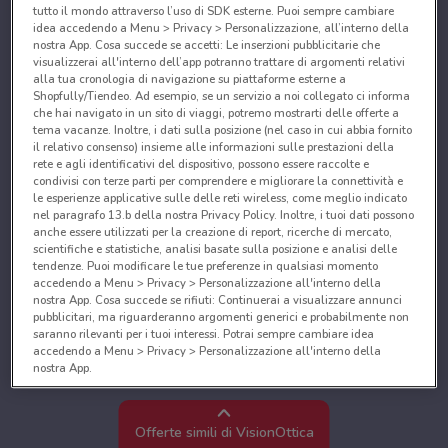
tutto il mondo attraverso l’uso di SDK esterne. Puoi sempre cambiare
idea accedendo a Menu > Privacy > Personalizzazione, all’interno della
nostra App. Cosa succede se accetti: Le inserzioni pubblicitarie che
visualizzerai all'interno dell’app potranno trattare di argomenti relativi
alla tua cronologia di navigazione su piattaforme esterne a
Shopfully/Tiendeo. Ad esempio, se un servizio a noi collegato ci informa
che hai navigato in un sito di viaggi, potremo mostrarti delle offerte a
tema vacanze. Inoltre, i dati sulla posizione (nel caso in cui abbia fornito
il relativo consenso) insieme alle informazioni sulle prestazioni della
rete e agli identificativi del dispositivo, possono essere raccolte e
condivisi con terze parti per comprendere e migliorare la connettività e
le esperienze applicative sulle delle reti wireless, come meglio indicato
nel paragrafo 13.b della nostra Privacy Policy. Inoltre, i tuoi dati possono
anche essere utilizzati per la creazione di report, ricerche di mercato,
scientifiche e statistiche, analisi basate sulla posizione e analisi delle
tendenze. Puoi modificare le tue preferenze in qualsiasi momento
accedendo a Menu > Privacy > Personalizzazione all'interno della
nostra App. Cosa succede se rifiuti: Continuerai a visualizzare annunci
pubblicitari, ma riguarderanno argomenti generici e probabilmente non
saranno rilevanti per i tuoi interessi. Potrai sempre cambiare idea
accedendo a Menu > Privacy > Personalizzazione all'interno della
nostra App.
Noi e i nostri partner trattiamo i dati per fornire:
Utilizzare dati di geolocalizzazione precisi. Scansione attiva delle
Offerte simili di VisionOttica
caratteristiche del dispositivo ai fini dell’identificazione. Archiviare