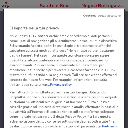
Salute e Benessere
Negozi Bottega verde
Continua senza accettare
Ci importa della tua privacy
Noi e i nostri
1012
partner archiviamo e accediamo ai dati personali,
come i dati di navigazione gli o identificatori univoci, sul tuo dispositivo.
Selezionando Accetto, abiliti le tecnologie di tracciamento affinché
supportino gli scopi mostrati alla voce "Noi e i nostri partner trattiamo i
dati da fornire". Nel caso in cui queste tecnologie dovessero essere
disabilitate, alcuni contenuti e annunci visualizzati potrebbero non
essere rilevanti. Puoi accedere nuovamente a questo menu per
modificare le tue scelte o per revocare il consenso facendo clic sul link
Mostra finalità in fondo alla pagina web. Tali scelte avranno effetto nel
contesto del nostro Sito web. Per maggiori informazioni, consulta
l'Informativa sulla privacy.
Privacy policy
Permettici di fornirti offerte più vicine ai tuoi bisogni: Utilizzando
Shopfully/Tiendeo puoi visualizzare inserzioni e offerte per i tuoi acquisti
quotidiani più attinenti ai tuoi gusti e al tuo mondo. Tutto questo è
possibile grazie ad una serie di strumenti e analisi effettuate in base alle
tue attività all'interno dell'applicazione e sulle piattaforme collegate,
come indicato nel paragrafo 2 della Privacy Policy. Per fare questo,
abbiamo bisogno del tuo consenso sull'uso dei dati raccolti a tale fine.
Se dai il tuo consenso condivideremo i tuoi dati personali con
Partners
in