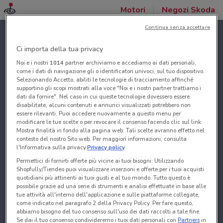
Motori
Negozi Skoda
Continua senza accettare
Ci importa della tua privacy
Noi e i nostri
1014
partner archiviamo e accediamo ai dati personali,
come i dati di navigazione gli o identificatori univoci, sul tuo dispositivo.
Selezionando Accetto, abiliti le tecnologie di tracciamento affinché
supportino gli scopi mostrati alla voce "Noi e i nostri partner trattiamo i
dati da fornire". Nel caso in cui queste tecnologie dovessero essere
disabilitate, alcuni contenuti e annunci visualizzati potrebbero non
essere rilevanti. Puoi accedere nuovamente a questo menu per
modificare le tue scelte o per revocare il consenso facendo clic sul link
Mostra finalità in fondo alla pagina web. Tali scelte avranno effetto nel
contesto del nostro Sito web. Per maggiori informazioni, consulta
l'Informativa sulla privacy.
Privacy policy
Permettici di fornirti offerte più vicine ai tuoi bisogni: Utilizzando
Shopfully/Tiendeo puoi visualizzare inserzioni e offerte per i tuoi acquisti
quotidiani più attinenti ai tuoi gusti e al tuo mondo. Tutto questo è
possibile grazie ad una serie di strumenti e analisi effettuate in base alle
tue attività all'interno dell'applicazione e sulle piattaforme collegate,
come indicato nel paragrafo 2 della Privacy Policy. Per fare questo,
abbiamo bisogno del tuo consenso sull'uso dei dati raccolti a tale fine.
Se dai il tuo consenso condivideremo i tuoi dati personali con
Partners
in