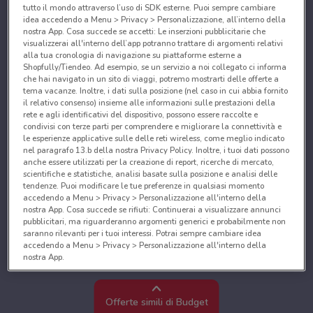
tutto il mondo attraverso l’uso di SDK esterne. Puoi sempre cambiare
idea accedendo a Menu > Privacy > Personalizzazione, all’interno della
nostra App. Cosa succede se accetti: Le inserzioni pubblicitarie che
visualizzerai all'interno dell’app potranno trattare di argomenti relativi
alla tua cronologia di navigazione su piattaforme esterne a
Shopfully/Tiendeo. Ad esempio, se un servizio a noi collegato ci informa
che hai navigato in un sito di viaggi, potremo mostrarti delle offerte a
tema vacanze. Inoltre, i dati sulla posizione (nel caso in cui abbia fornito
il relativo consenso) insieme alle informazioni sulle prestazioni della
rete e agli identificativi del dispositivo, possono essere raccolte e
condivisi con terze parti per comprendere e migliorare la connettività e
le esperienze applicative sulle delle reti wireless, come meglio indicato
nel paragrafo 13.b della nostra Privacy Policy. Inoltre, i tuoi dati possono
anche essere utilizzati per la creazione di report, ricerche di mercato,
scientifiche e statistiche, analisi basate sulla posizione e analisi delle
tendenze. Puoi modificare le tue preferenze in qualsiasi momento
accedendo a Menu > Privacy > Personalizzazione all'interno della
nostra App. Cosa succede se rifiuti: Continuerai a visualizzare annunci
pubblicitari, ma riguarderanno argomenti generici e probabilmente non
saranno rilevanti per i tuoi interessi. Potrai sempre cambiare idea
accedendo a Menu > Privacy > Personalizzazione all'interno della
nostra App.
Noi e i nostri partner trattiamo i dati per fornire:
Utilizzare dati di geolocalizzazione precisi. Scansione attiva delle
Offerte simili di Budget
caratteristiche del dispositivo ai fini dell’identificazione. Archiviare