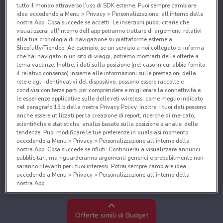
tutto il mondo attraverso l’uso di SDK esterne. Puoi sempre cambiare
idea accedendo a Menu > Privacy > Personalizzazione, all’interno della
nostra App. Cosa succede se accetti: Le inserzioni pubblicitarie che
visualizzerai all'interno dell’app potranno trattare di argomenti relativi
alla tua cronologia di navigazione su piattaforme esterne a
Shopfully/Tiendeo. Ad esempio, se un servizio a noi collegato ci informa
che hai navigato in un sito di viaggi, potremo mostrarti delle offerte a
tema vacanze. Inoltre, i dati sulla posizione (nel caso in cui abbia fornito
il relativo consenso) insieme alle informazioni sulle prestazioni della
rete e agli identificativi del dispositivo, possono essere raccolte e
condivisi con terze parti per comprendere e migliorare la connettività e
le esperienze applicative sulle delle reti wireless, come meglio indicato
nel paragrafo 13.b della nostra Privacy Policy. Inoltre, i tuoi dati possono
anche essere utilizzati per la creazione di report, ricerche di mercato,
scientifiche e statistiche, analisi basate sulla posizione e analisi delle
tendenze. Puoi modificare le tue preferenze in qualsiasi momento
accedendo a Menu > Privacy > Personalizzazione all'interno della
nostra App. Cosa succede se rifiuti: Continuerai a visualizzare annunci
pubblicitari, ma riguarderanno argomenti generici e probabilmente non
saranno rilevanti per i tuoi interessi. Potrai sempre cambiare idea
accedendo a Menu > Privacy > Personalizzazione all'interno della
nostra App.
Noi e i nostri partner trattiamo i dati per fornire:
Utilizzare dati di geolocalizzazione precisi. Scansione attiva delle
Offerte simili di Budget
caratteristiche del dispositivo ai fini dell’identificazione. Archiviare