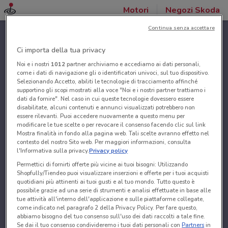
Motori
Negozi Skoda
Continua senza accettare
Ci importa della tua privacy
Noi e i nostri
1012
partner archiviamo e accediamo ai dati personali,
come i dati di navigazione gli o identificatori univoci, sul tuo dispositivo.
Selezionando Accetto, abiliti le tecnologie di tracciamento affinché
supportino gli scopi mostrati alla voce "Noi e i nostri partner trattiamo i
dati da fornire". Nel caso in cui queste tecnologie dovessero essere
disabilitate, alcuni contenuti e annunci visualizzati potrebbero non
essere rilevanti. Puoi accedere nuovamente a questo menu per
modificare le tue scelte o per revocare il consenso facendo clic sul link
Mostra finalità in fondo alla pagina web. Tali scelte avranno effetto nel
contesto del nostro Sito web. Per maggiori informazioni, consulta
l'Informativa sulla privacy.
Privacy policy
Permettici di fornirti offerte più vicine ai tuoi bisogni: Utilizzando
Shopfully/Tiendeo puoi visualizzare inserzioni e offerte per i tuoi acquisti
quotidiani più attinenti ai tuoi gusti e al tuo mondo. Tutto questo è
possibile grazie ad una serie di strumenti e analisi effettuate in base alle
tue attività all'interno dell'applicazione e sulle piattaforme collegate,
come indicato nel paragrafo 2 della Privacy Policy. Per fare questo,
abbiamo bisogno del tuo consenso sull'uso dei dati raccolti a tale fine.
Se dai il tuo consenso condivideremo i tuoi dati personali con
Partners
in