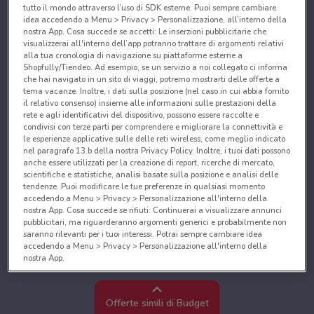
tutto il mondo attraverso l’uso di SDK esterne. Puoi sempre cambiare
idea accedendo a Menu > Privacy > Personalizzazione, all’interno della
nostra App. Cosa succede se accetti: Le inserzioni pubblicitarie che
visualizzerai all'interno dell’app potranno trattare di argomenti relativi
alla tua cronologia di navigazione su piattaforme esterne a
Shopfully/Tiendeo. Ad esempio, se un servizio a noi collegato ci informa
che hai navigato in un sito di viaggi, potremo mostrarti delle offerte a
tema vacanze. Inoltre, i dati sulla posizione (nel caso in cui abbia fornito
il relativo consenso) insieme alle informazioni sulle prestazioni della
rete e agli identificativi del dispositivo, possono essere raccolte e
condivisi con terze parti per comprendere e migliorare la connettività e
le esperienze applicative sulle delle reti wireless, come meglio indicato
nel paragrafo 13.b della nostra Privacy Policy. Inoltre, i tuoi dati possono
anche essere utilizzati per la creazione di report, ricerche di mercato,
scientifiche e statistiche, analisi basate sulla posizione e analisi delle
tendenze. Puoi modificare le tue preferenze in qualsiasi momento
accedendo a Menu > Privacy > Personalizzazione all'interno della
nostra App. Cosa succede se rifiuti: Continuerai a visualizzare annunci
pubblicitari, ma riguarderanno argomenti generici e probabilmente non
saranno rilevanti per i tuoi interessi. Potrai sempre cambiare idea
accedendo a Menu > Privacy > Personalizzazione all'interno della
nostra App.
Noi e i nostri partner trattiamo i dati per fornire:
Utilizzare dati di geolocalizzazione precisi. Scansione attiva delle
Offerte simili di Budget
caratteristiche del dispositivo ai fini dell’identificazione. Archiviare