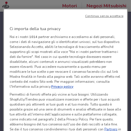
Motori
Negozi Mitsubishi
Continua senza accettare
Ci importa della tua privacy
Noi e i nostri
1014
partner archiviamo e accediamo ai dati personali,
come i dati di navigazione gli o identificatori univoci, sul tuo dispositivo.
Selezionando Accetto, abiliti le tecnologie di tracciamento affinché
supportino gli scopi mostrati alla voce "Noi e i nostri partner trattiamo i
dati da fornire". Nel caso in cui queste tecnologie dovessero essere
disabilitate, alcuni contenuti e annunci visualizzati potrebbero non
essere rilevanti. Puoi accedere nuovamente a questo menu per
modificare le tue scelte o per revocare il consenso facendo clic sul link
Mostra finalità in fondo alla pagina web. Tali scelte avranno effetto nel
contesto del nostro Sito web. Per maggiori informazioni, consulta
l'Informativa sulla privacy.
Privacy policy
Permettici di fornirti offerte più vicine ai tuoi bisogni: Utilizzando
Shopfully/Tiendeo puoi visualizzare inserzioni e offerte per i tuoi acquisti
quotidiani più attinenti ai tuoi gusti e al tuo mondo. Tutto questo è
possibile grazie ad una serie di strumenti e analisi effettuate in base alle
tue attività all'interno dell'applicazione e sulle piattaforme collegate,
come indicato nel paragrafo 2 della Privacy Policy. Per fare questo,
abbiamo bisogno del tuo consenso sull'uso dei dati raccolti a tale fine.
Se dai il tuo consenso condivideremo i tuoi dati personali con
Partners
in