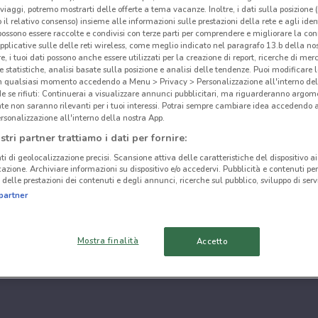
i viaggi, potremo mostrarti delle offerte a tema vacanze. Inoltre, i dati sulla posizione 
o il relativo consenso) insieme alle informazioni sulle prestazioni della rete e agli ident
 possono essere raccolte e condivisi con terze parti per comprendere e migliorare la conn
pplicative sulle delle reti wireless, come meglio indicato nel paragrafo 13.b della no
re, i tuoi dati possono anche essere utilizzati per la creazione di report, ricerche di mer
 e statistiche, analisi basate sulla posizione e analisi delle tendenze. Puoi modificare l
in qualsiasi momento accedendo a Menu > Privacy > Personalizzazione all'interno del
 se rifiuti: Continuerai a visualizzare annunci pubblicitari, ma riguarderanno argome
te non saranno rilevanti per i tuoi interessi. Potrai sempre cambiare idea accedendo
rsonalizzazione all'interno della nostra App.
stri partner trattiamo i dati per fornire:
ti di geolocalizzazione precisi. Scansione attiva delle caratteristiche del dispositivo ai 
icazione. Archiviare informazioni su dispositivo e/o accedervi. Pubblicità e contenuti per
delle prestazioni dei contenuti e degli annunci, ricerche sul pubblico, sviluppo di servi
partner
Mostra finalità
Accetto