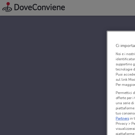
Ci importa
Noi e i nostr
identificato
supportino g
tecnologie d
Puoi accede
sul link Mos
Per maggiori
Permettici d
offerte per 
una serie di
piattaforme 
tuo consenso
Partners
in 
Privacy > Pe
visualizzera
piattaforme 