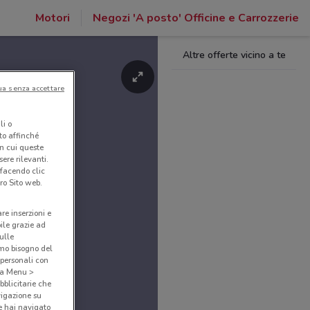
Motori
Negozi 'A posto' Officine e Carrozzerie
Altre offerte vicino a te
ua senza accettare
li o
nto affinché
in cui queste
ere rilevanti.
 facendo clic
ro Sito web.
are inserzioni e
bile grazie ad
sulle
amo bisogno del
 personali con
o a Menu >
bblicitarie che
vigazione su
e hai navigato