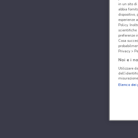
in un sito d
abbia fornit
dispositivo,
esperienze a
Policy. Inolt
scientifiche
preferenze 
Cosa succede
probabilmen
Privacy > Pe
Noi e i no
Utilizzare da
dell’identif
misurazione 
Elenco dei 