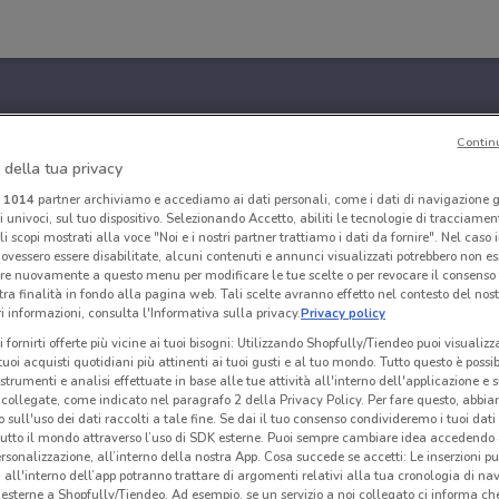
Contin
 della tua privacy
i
1014
partner archiviamo e accediamo ai dati personali, come i dati di navigazione g
ri univoci, sul tuo dispositivo. Selezionando Accetto, abiliti le tecnologie di tracciame
li scopi mostrati alla voce "Noi e i nostri partner trattiamo i dati da fornire". Nel caso 
ovessero essere disabilitate, alcuni contenuti e annunci visualizzati potrebbero non ess
re nuovamente a questo menu per modificare le tue scelte o per revocare il consenso
tra finalità in fondo alla pagina web. Tali scelte avranno effetto nel contesto del nost
 informazioni, consulta l'Informativa sulla privacy.
Privacy policy
i fornirti offerte più vicine ai tuoi bisogni: Utilizzando Shopfully/Tiendeo puoi visualizz
i tuoi acquisti quotidiani più attinenti ai tuoi gusti e al tuo mondo. Tutto questo è possi
 strumenti e analisi effettuate in base alle tue attività all'interno dell'applicazione e 
collegate, come indicato nel paragrafo 2 della Privacy Policy. Per fare questo, abbi
 sull'uso dei dati raccolti a tale fine. Se dai il tuo consenso condivideremo i tuoi dati
tutto il mondo attraverso l’uso di SDK esterne. Puoi sempre cambiare idea accedend
rsonalizzazione, all’interno della nostra App. Cosa succede se accetti: Le inserzioni pu
i all'interno dell’app potranno trattare di argomenti relativi alla tua cronologia di na
esterne a Shopfully/Tiendeo. Ad esempio, se un servizio a noi collegato ci informa ch