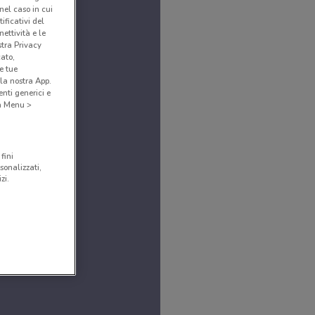
(nel caso in cui
ificativi del
ettività e le
stra Privacy
cato,
e tue
la nostra App.
nti generici e
 a Menu >
fini
sonalizzati,
zi.