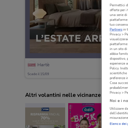
Permettici d
offerte per 
una serie di
piattaforme 
tuo consenso
Partners
in 
Privacy > Pe
visualizzera
piattaforme 
in un sito d
abbia fornit
dispositivo,
esperienze a
Hartè
Policy. Inolt
scientifiche
Scade il 15/09
preferenze 
Cosa succede
probabilmen
Privacy > Pe
Altri volantini nelle vicinanze
Noi e i no
Utilizzare da
dell’identif
misurazione 
Elenco dei 