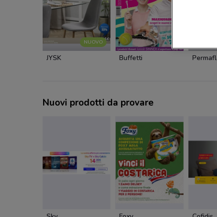
NUOVO
JYSK
Buffetti
Permafl
Nuovi prodotti da provare
Sky
Foxy
Cofidis