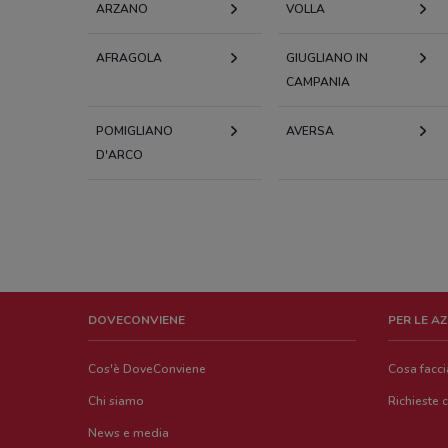
ARZANO
VOLLA
AFRAGOLA
GIUGLIANO IN
CAMPANIA
POMIGLIANO
AVERSA
D'ARCO
DOVECONVIENE
PER LE A
Cos'è DoveConviene
Cosa facc
Chi siamo
Richieste 
News e media