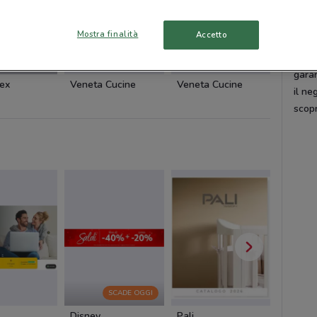
Tanti
Mostra finalità
Accetto
Da
H
proge
NUOVO
garan
ex
Veneta Cucine
Veneta Cucine
Kasano
il ne
scopr
SCADE OGGI
Disney
Pali
Cam