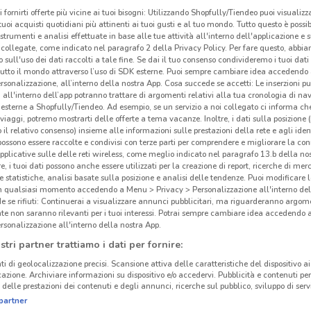
i fornirti offerte più vicine ai tuoi bisogni: Utilizzando Shopfully/Tiendeo puoi visualizz
Har
i tuoi acquisti quotidiani più attinenti ai tuoi gusti e al tuo mondo. Tutto questo è possi
 strumenti e analisi effettuate in base alle tue attività all'interno dell'applicazione e 
collegate, come indicato nel paragrafo 2 della Privacy Policy. Per fare questo, abbi
Har
 sull'uso dei dati raccolti a tale fine. Se dai il tuo consenso condivideremo i tuoi dati
prese
tutto il mondo attraverso l’uso di SDK esterne. Puoi sempre cambiare idea accedend
rsonalizzazione, all’interno della nostra App. Cosa succede se accetti: Le inserzioni pu
Camp
i all'interno dell’app potranno trattare di argomenti relativi alla tua cronologia di na
clien
esterne a Shopfully/Tiendeo. Ad esempio, se un servizio a noi collegato ci informa ch
prezz
i viaggi, potremo mostrarti delle offerte a tema vacanze. Inoltre, i dati sulla posizione 
o il relativo consenso) insieme alle informazioni sulle prestazioni della rete e agli ident
sul c
 possono essere raccolte e condivisi con terze parti per comprendere e migliorare la conn
per s
pplicative sulle delle reti wireless, come meglio indicato nel paragrafo 13.b della no
re, i tuoi dati possono anche essere utilizzati per la creazione di report, ricerche di mer
 e statistiche, analisi basate sulla posizione e analisi delle tendenze. Puoi modificare l
8.3 km
Arred
in qualsiasi momento accedendo a Menu > Privacy > Personalizzazione all'interno del
Hart
 se rifiuti: Continuerai a visualizzare annunci pubblicitari, ma riguarderanno argome
te non saranno rilevanti per i tuoi interessi. Potrai sempre cambiare idea accedendo
per i
rsonalizzazione all'interno della nostra App.
bagno
stri partner trattiamo i dati per fornire:
punti
ti di geolocalizzazione precisi. Scansione attiva delle caratteristiche del dispositivo ai 
accog
icazione. Archiviare informazioni su dispositivo e/o accedervi. Pubblicità e contenuti per
possi
delle prestazioni dei contenuti e degli annunci, ricerche sul pubblico, sviluppo di servi
moder
partner