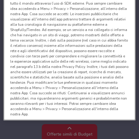
tutto il mondo attraverso l’uso di SDK esterne. Puoi sempre cambiare
idea accedendo a Menu > Privacy > Personalizzazione, all’interno della
nostra App. Cosa succede se accetti: Le inserzioni pubblicitarie che
visualizzerai all'interno dell’app potranno trattare di argomenti relativi
alla tua cronologia di navigazione su piattaforme esterne a
Shopfully/Tiendeo. Ad esempio, se un servizio a noi collegato ci informa
che hai navigato in un sito di viaggi, potremo mostrarti delle offerte a
tema vacanze. Inoltre, i dati sulla posizione (nel caso in cui abbia fornito
il relativo consenso) insieme alle informazioni sulle prestazioni della
rete e agli identificativi del dispositivo, possono essere raccolte e
condivisi con terze parti per comprendere e migliorare la connettività e
le esperienze applicative sulle delle reti wireless, come meglio indicato
nel paragrafo 13.b della nostra Privacy Policy. Inoltre, i tuoi dati possono
anche essere utilizzati per la creazione di report, ricerche di mercato,
scientifiche e statistiche, analisi basate sulla posizione e analisi delle
tendenze. Puoi modificare le tue preferenze in qualsiasi momento
accedendo a Menu > Privacy > Personalizzazione all'interno della
nostra App. Cosa succede se rifiuti: Continuerai a visualizzare annunci
pubblicitari, ma riguarderanno argomenti generici e probabilmente non
saranno rilevanti per i tuoi interessi. Potrai sempre cambiare idea
accedendo a Menu > Privacy > Personalizzazione all'interno della
nostra App.
Noi e i nostri partner trattiamo i dati per fornire:
Utilizzare dati di geolocalizzazione precisi. Scansione attiva delle
Offerte simili di Budget
caratteristiche del dispositivo ai fini dell’identificazione. Archiviare