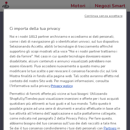
Motori
Negozi Smart
Continua senza accettare
Ci importa della tua privacy
Noi e i nostri
1012
partner archiviamo e accediamo ai dati personali,
come i dati di navigazione gli o identificatori univoci, sul tuo dispositivo.
Selezionando Accetto, abiliti le tecnologie di tracciamento affinché
supportino gli scopi mostrati alla voce "Noi e i nostri partner trattiamo i
dati da fornire". Nel caso in cui queste tecnologie dovessero essere
disabilitate, alcuni contenuti e annunci visualizzati potrebbero non
essere rilevanti. Puoi accedere nuovamente a questo menu per
modificare le tue scelte o per revocare il consenso facendo clic sul link
Mostra finalità in fondo alla pagina web. Tali scelte avranno effetto nel
contesto del nostro Sito web. Per maggiori informazioni, consulta
l'Informativa sulla privacy.
Privacy policy
Permettici di fornirti offerte più vicine ai tuoi bisogni: Utilizzando
Shopfully/Tiendeo puoi visualizzare inserzioni e offerte per i tuoi acquisti
quotidiani più attinenti ai tuoi gusti e al tuo mondo. Tutto questo è
possibile grazie ad una serie di strumenti e analisi effettuate in base alle
tue attività all'interno dell'applicazione e sulle piattaforme collegate,
come indicato nel paragrafo 2 della Privacy Policy. Per fare questo,
abbiamo bisogno del tuo consenso sull'uso dei dati raccolti a tale fine.
Se dai il tuo consenso condivideremo i tuoi dati personali con
Partners
in