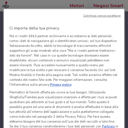
Motori
Negozi Smart
Continua senza accettare
Ci importa della tua privacy
Noi e i nostri
1012
partner archiviamo e accediamo ai dati personali,
come i dati di navigazione gli o identificatori univoci, sul tuo dispositivo.
Selezionando Accetto, abiliti le tecnologie di tracciamento affinché
supportino gli scopi mostrati alla voce "Noi e i nostri partner trattiamo i
dati da fornire". Nel caso in cui queste tecnologie dovessero essere
disabilitate, alcuni contenuti e annunci visualizzati potrebbero non
essere rilevanti. Puoi accedere nuovamente a questo menu per
modificare le tue scelte o per revocare il consenso facendo clic sul link
Mostra finalità in fondo alla pagina web. Tali scelte avranno effetto nel
contesto del nostro Sito web. Per maggiori informazioni, consulta
l'Informativa sulla privacy.
Privacy policy
Permettici di fornirti offerte più vicine ai tuoi bisogni: Utilizzando
Shopfully/Tiendeo puoi visualizzare inserzioni e offerte per i tuoi acquisti
quotidiani più attinenti ai tuoi gusti e al tuo mondo. Tutto questo è
possibile grazie ad una serie di strumenti e analisi effettuate in base alle
tue attività all'interno dell'applicazione e sulle piattaforme collegate,
come indicato nel paragrafo 2 della Privacy Policy. Per fare questo,
abbiamo bisogno del tuo consenso sull'uso dei dati raccolti a tale fine.
Se dai il tuo consenso condivideremo i tuoi dati personali con
Partners
in