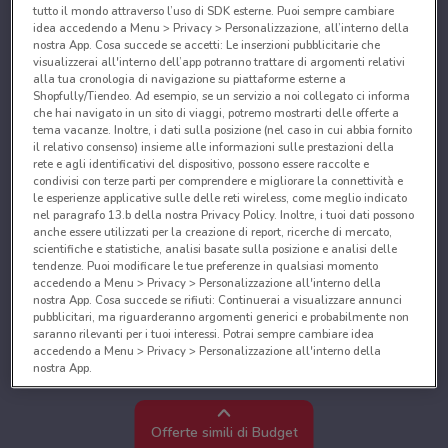
tutto il mondo attraverso l’uso di SDK esterne. Puoi sempre cambiare
idea accedendo a Menu > Privacy > Personalizzazione, all’interno della
nostra App. Cosa succede se accetti: Le inserzioni pubblicitarie che
visualizzerai all'interno dell’app potranno trattare di argomenti relativi
alla tua cronologia di navigazione su piattaforme esterne a
Shopfully/Tiendeo. Ad esempio, se un servizio a noi collegato ci informa
che hai navigato in un sito di viaggi, potremo mostrarti delle offerte a
tema vacanze. Inoltre, i dati sulla posizione (nel caso in cui abbia fornito
il relativo consenso) insieme alle informazioni sulle prestazioni della
rete e agli identificativi del dispositivo, possono essere raccolte e
condivisi con terze parti per comprendere e migliorare la connettività e
le esperienze applicative sulle delle reti wireless, come meglio indicato
nel paragrafo 13.b della nostra Privacy Policy. Inoltre, i tuoi dati possono
anche essere utilizzati per la creazione di report, ricerche di mercato,
scientifiche e statistiche, analisi basate sulla posizione e analisi delle
tendenze. Puoi modificare le tue preferenze in qualsiasi momento
accedendo a Menu > Privacy > Personalizzazione all'interno della
nostra App. Cosa succede se rifiuti: Continuerai a visualizzare annunci
pubblicitari, ma riguarderanno argomenti generici e probabilmente non
saranno rilevanti per i tuoi interessi. Potrai sempre cambiare idea
accedendo a Menu > Privacy > Personalizzazione all'interno della
nostra App.
Noi e i nostri partner trattiamo i dati per fornire:
Utilizzare dati di geolocalizzazione precisi. Scansione attiva delle
Offerte simili di Budget
caratteristiche del dispositivo ai fini dell’identificazione. Archiviare