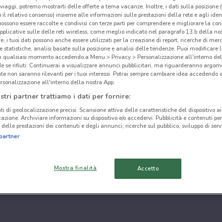
i viaggi, potremo mostrarti delle offerte a tema vacanze. Inoltre, i dati sulla posizione 
o il relativo consenso) insieme alle informazioni sulle prestazioni della rete e agli ident
 possono essere raccolte e condivisi con terze parti per comprendere e migliorare la conn
pplicative sulle delle reti wireless, come meglio indicato nel paragrafo 13.b della no
re, i tuoi dati possono anche essere utilizzati per la creazione di report, ricerche di mer
 e statistiche, analisi basate sulla posizione e analisi delle tendenze. Puoi modificare l
in qualsiasi momento accedendo a Menu > Privacy > Personalizzazione all'interno del
 se rifiuti: Continuerai a visualizzare annunci pubblicitari, ma riguarderanno argome
te non saranno rilevanti per i tuoi interessi. Potrai sempre cambiare idea accedendo
rsonalizzazione all'interno della nostra App.
stri partner trattiamo i dati per fornire:
ti di geolocalizzazione precisi. Scansione attiva delle caratteristiche del dispositivo ai 
icazione. Archiviare informazioni su dispositivo e/o accedervi. Pubblicità e contenuti per
delle prestazioni dei contenuti e degli annunci, ricerche sul pubblico, sviluppo di servi
partner
Mostra finalità
Accetto