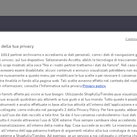
Contin
 della tua privacy
i
1012
partner archiviamo e accediamo ai dati personali, come i dati di navigazione g
ri univoci, sul tuo dispositivo. Selezionando Accetto, abiliti le tecnologie di tracciame
li scopi mostrati alla voce "Noi e i nostri partner trattiamo i dati da fornire". Nel caso 
ovessero essere disabilitate, alcuni contenuti e annunci visualizzati potrebbero non ess
re nuovamente a questo menu per modificare le tue scelte o per revocare il consenso
tra finalità in fondo alla pagina web. Tali scelte avranno effetto nel contesto del nost
 informazioni, consulta l'Informativa sulla privacy.
Privacy policy
i fornirti offerte più vicine ai tuoi bisogni: Utilizzando Shopfully/Tiendeo puoi visualizz
i tuoi acquisti quotidiani più attinenti ai tuoi gusti e al tuo mondo. Tutto questo è possi
 strumenti e analisi effettuate in base alle tue attività all'interno dell'applicazione e 
collegate, come indicato nel paragrafo 2 della Privacy Policy. Per fare questo, abbi
 sull'uso dei dati raccolti a tale fine. Se dai il tuo consenso condivideremo i tuoi dati
tutto il mondo attraverso l’uso di SDK esterne. Puoi sempre cambiare idea accedend
rsonalizzazione, all’interno della nostra App. Cosa succede se accetti: Le inserzioni pu
i all'interno dell’app potranno trattare di argomenti relativi alla tua cronologia di na
esterne a Shopfully/Tiendeo. Ad esempio, se un servizio a noi collegato ci informa ch