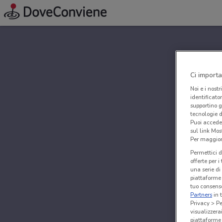
Ci importa
Noi e i nostr
identificato
supportino g
tecnologie d
Puoi accede
sul link Mos
Per maggiori
Permettici d
offerte per 
una serie di
piattaforme 
tuo consenso
Partners
in 
Privacy > Pe
visualizzera
piattaforme 