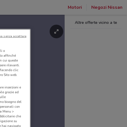
Motori
Negozi Nissan
Altre offerte vicino a te
ua senza accettare
li o
nto affinché
in cui queste
ere rilevanti.
 facendo clic
ro Sito web.
are inserzioni e
bile grazie ad
sulle
amo bisogno del
 personali con
o a Menu >
bblicitarie che
vigazione su
e hai navigato