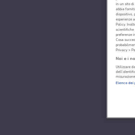
in un sito d
abbia fornit
dispositivo,
esperienze a
Policy. Inolt
scientifiche
preferenze 
Cosa succede
probabilmen
Privacy > Pe
Noi e i no
Utilizzare da
dell’identif
misurazione 
Elenco dei 