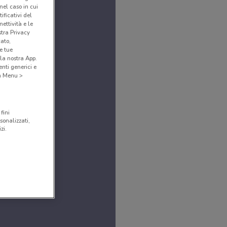
(nel caso in cui
ificativi del
ettività e le
stra Privacy
cato,
e tue
la nostra App.
nti generici e
 a Menu >
fini
sonalizzati,
zi.