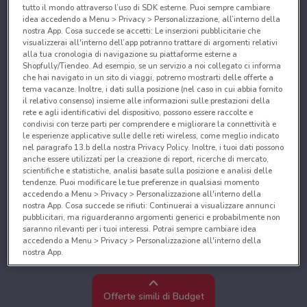
tutto il mondo attraverso l’uso di SDK esterne. Puoi sempre cambiare
idea accedendo a Menu > Privacy > Personalizzazione, all’interno della
nostra App. Cosa succede se accetti: Le inserzioni pubblicitarie che
visualizzerai all'interno dell’app potranno trattare di argomenti relativi
alla tua cronologia di navigazione su piattaforme esterne a
Shopfully/Tiendeo. Ad esempio, se un servizio a noi collegato ci informa
che hai navigato in un sito di viaggi, potremo mostrarti delle offerte a
tema vacanze. Inoltre, i dati sulla posizione (nel caso in cui abbia fornito
il relativo consenso) insieme alle informazioni sulle prestazioni della
rete e agli identificativi del dispositivo, possono essere raccolte e
condivisi con terze parti per comprendere e migliorare la connettività e
le esperienze applicative sulle delle reti wireless, come meglio indicato
nel paragrafo 13.b della nostra Privacy Policy. Inoltre, i tuoi dati possono
anche essere utilizzati per la creazione di report, ricerche di mercato,
scientifiche e statistiche, analisi basate sulla posizione e analisi delle
tendenze. Puoi modificare le tue preferenze in qualsiasi momento
accedendo a Menu > Privacy > Personalizzazione all'interno della
nostra App. Cosa succede se rifiuti: Continuerai a visualizzare annunci
pubblicitari, ma riguarderanno argomenti generici e probabilmente non
saranno rilevanti per i tuoi interessi. Potrai sempre cambiare idea
accedendo a Menu > Privacy > Personalizzazione all'interno della
nostra App.
Noi e i nostri partner trattiamo i dati per fornire:
Utilizzare dati di geolocalizzazione precisi. Scansione attiva delle
Offerte simili di Budget
caratteristiche del dispositivo ai fini dell’identificazione. Archiviare