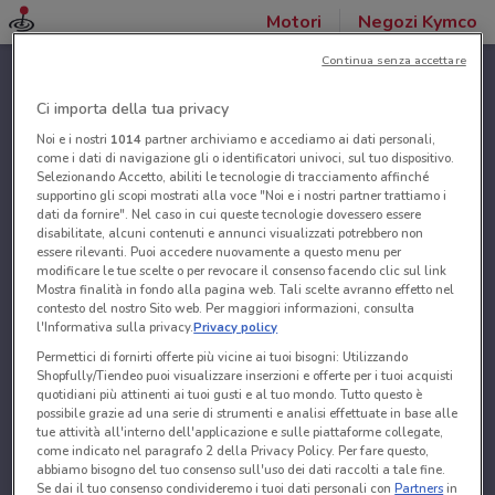
Motori
Negozi Kymco
Continua senza accettare
Ci importa della tua privacy
Noi e i nostri
1014
partner archiviamo e accediamo ai dati personali,
come i dati di navigazione gli o identificatori univoci, sul tuo dispositivo.
Selezionando Accetto, abiliti le tecnologie di tracciamento affinché
supportino gli scopi mostrati alla voce "Noi e i nostri partner trattiamo i
dati da fornire". Nel caso in cui queste tecnologie dovessero essere
disabilitate, alcuni contenuti e annunci visualizzati potrebbero non
essere rilevanti. Puoi accedere nuovamente a questo menu per
modificare le tue scelte o per revocare il consenso facendo clic sul link
Mostra finalità in fondo alla pagina web. Tali scelte avranno effetto nel
contesto del nostro Sito web. Per maggiori informazioni, consulta
l'Informativa sulla privacy.
Privacy policy
Permettici di fornirti offerte più vicine ai tuoi bisogni: Utilizzando
Shopfully/Tiendeo puoi visualizzare inserzioni e offerte per i tuoi acquisti
quotidiani più attinenti ai tuoi gusti e al tuo mondo. Tutto questo è
possibile grazie ad una serie di strumenti e analisi effettuate in base alle
tue attività all'interno dell'applicazione e sulle piattaforme collegate,
come indicato nel paragrafo 2 della Privacy Policy. Per fare questo,
abbiamo bisogno del tuo consenso sull'uso dei dati raccolti a tale fine.
Se dai il tuo consenso condivideremo i tuoi dati personali con
Partners
in