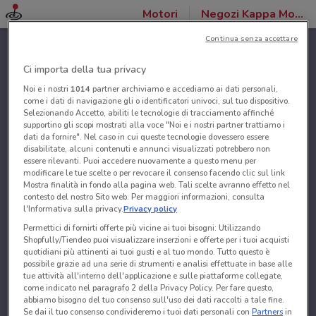
Motori
Negozi Kappa Moto
Continua senza accettare
Ci importa della tua privacy
Noi e i nostri
1014
partner archiviamo e accediamo ai dati personali,
come i dati di navigazione gli o identificatori univoci, sul tuo dispositivo.
Selezionando Accetto, abiliti le tecnologie di tracciamento affinché
supportino gli scopi mostrati alla voce "Noi e i nostri partner trattiamo i
dati da fornire". Nel caso in cui queste tecnologie dovessero essere
disabilitate, alcuni contenuti e annunci visualizzati potrebbero non
essere rilevanti. Puoi accedere nuovamente a questo menu per
modificare le tue scelte o per revocare il consenso facendo clic sul link
Mostra finalità in fondo alla pagina web. Tali scelte avranno effetto nel
contesto del nostro Sito web. Per maggiori informazioni, consulta
l'Informativa sulla privacy.
Privacy policy
Permettici di fornirti offerte più vicine ai tuoi bisogni: Utilizzando
Shopfully/Tiendeo puoi visualizzare inserzioni e offerte per i tuoi acquisti
quotidiani più attinenti ai tuoi gusti e al tuo mondo. Tutto questo è
possibile grazie ad una serie di strumenti e analisi effettuate in base alle
tue attività all'interno dell'applicazione e sulle piattaforme collegate,
come indicato nel paragrafo 2 della Privacy Policy. Per fare questo,
abbiamo bisogno del tuo consenso sull'uso dei dati raccolti a tale fine.
Se dai il tuo consenso condivideremo i tuoi dati personali con
Partners
in