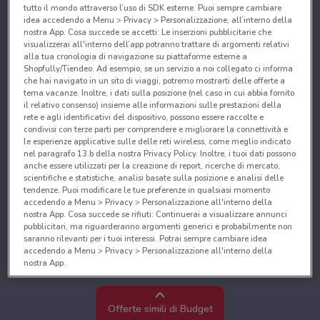
tutto il mondo attraverso l’uso di SDK esterne. Puoi sempre cambiare
idea accedendo a Menu > Privacy > Personalizzazione, all’interno della
nostra App. Cosa succede se accetti: Le inserzioni pubblicitarie che
visualizzerai all'interno dell’app potranno trattare di argomenti relativi
alla tua cronologia di navigazione su piattaforme esterne a
Shopfully/Tiendeo. Ad esempio, se un servizio a noi collegato ci informa
che hai navigato in un sito di viaggi, potremo mostrarti delle offerte a
tema vacanze. Inoltre, i dati sulla posizione (nel caso in cui abbia fornito
il relativo consenso) insieme alle informazioni sulle prestazioni della
rete e agli identificativi del dispositivo, possono essere raccolte e
condivisi con terze parti per comprendere e migliorare la connettività e
le esperienze applicative sulle delle reti wireless, come meglio indicato
nel paragrafo 13.b della nostra Privacy Policy. Inoltre, i tuoi dati possono
anche essere utilizzati per la creazione di report, ricerche di mercato,
scientifiche e statistiche, analisi basate sulla posizione e analisi delle
tendenze. Puoi modificare le tue preferenze in qualsiasi momento
accedendo a Menu > Privacy > Personalizzazione all'interno della
nostra App. Cosa succede se rifiuti: Continuerai a visualizzare annunci
pubblicitari, ma riguarderanno argomenti generici e probabilmente non
saranno rilevanti per i tuoi interessi. Potrai sempre cambiare idea
accedendo a Menu > Privacy > Personalizzazione all'interno della
nostra App.
Noi e i nostri partner trattiamo i dati per fornire:
Utilizzare dati di geolocalizzazione precisi. Scansione attiva delle
Offerte simili di Budget
caratteristiche del dispositivo ai fini dell’identificazione. Archiviare