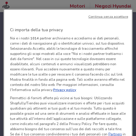
Motori
Negozi Hyundai
Continua senza accettare
Ci importa della tua privacy
Noi e i nostri
1014
partner archiviamo e accediamo ai dati personali,
come i dati di navigazione gli o identificatori univoci, sul tuo dispositivo.
Selezionando Accetto, abiliti le tecnologie di tracciamento affinché
supportino gli scopi mostrati alla voce "Noi e i nostri partner trattiamo i
dati da fornire". Nel caso in cui queste tecnologie dovessero essere
disabilitate, alcuni contenuti e annunci visualizzati potrebbero non
essere rilevanti. Puoi accedere nuovamente a questo menu per
modificare le tue scelte o per revocare il consenso facendo clic sul link
Mostra finalità in fondo alla pagina web. Tali scelte avranno effetto nel
contesto del nostro Sito web. Per maggiori informazioni, consulta
l'Informativa sulla privacy.
Privacy policy
Permettici di fornirti offerte più vicine ai tuoi bisogni: Utilizzando
Shopfully/Tiendeo puoi visualizzare inserzioni e offerte per i tuoi acquisti
quotidiani più attinenti ai tuoi gusti e al tuo mondo. Tutto questo è
possibile grazie ad una serie di strumenti e analisi effettuate in base alle
tue attività all'interno dell'applicazione e sulle piattaforme collegate,
come indicato nel paragrafo 2 della Privacy Policy. Per fare questo,
abbiamo bisogno del tuo consenso sull'uso dei dati raccolti a tale fine.
Se dai il tuo consenso condivideremo i tuoi dati personali con
Partners
in