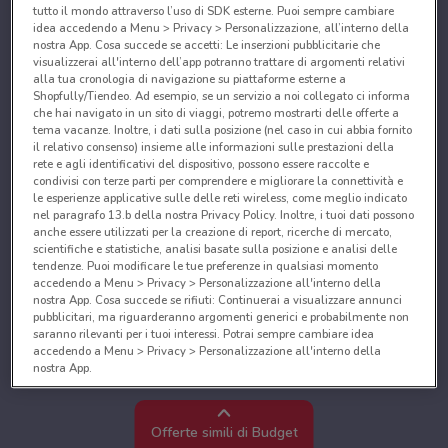
tutto il mondo attraverso l’uso di SDK esterne. Puoi sempre cambiare
idea accedendo a Menu > Privacy > Personalizzazione, all’interno della
nostra App. Cosa succede se accetti: Le inserzioni pubblicitarie che
visualizzerai all'interno dell’app potranno trattare di argomenti relativi
alla tua cronologia di navigazione su piattaforme esterne a
Shopfully/Tiendeo. Ad esempio, se un servizio a noi collegato ci informa
che hai navigato in un sito di viaggi, potremo mostrarti delle offerte a
tema vacanze. Inoltre, i dati sulla posizione (nel caso in cui abbia fornito
il relativo consenso) insieme alle informazioni sulle prestazioni della
rete e agli identificativi del dispositivo, possono essere raccolte e
condivisi con terze parti per comprendere e migliorare la connettività e
le esperienze applicative sulle delle reti wireless, come meglio indicato
nel paragrafo 13.b della nostra Privacy Policy. Inoltre, i tuoi dati possono
anche essere utilizzati per la creazione di report, ricerche di mercato,
scientifiche e statistiche, analisi basate sulla posizione e analisi delle
tendenze. Puoi modificare le tue preferenze in qualsiasi momento
accedendo a Menu > Privacy > Personalizzazione all'interno della
nostra App. Cosa succede se rifiuti: Continuerai a visualizzare annunci
pubblicitari, ma riguarderanno argomenti generici e probabilmente non
saranno rilevanti per i tuoi interessi. Potrai sempre cambiare idea
accedendo a Menu > Privacy > Personalizzazione all'interno della
nostra App.
Noi e i nostri partner trattiamo i dati per fornire:
Utilizzare dati di geolocalizzazione precisi. Scansione attiva delle
Offerte simili di Budget
caratteristiche del dispositivo ai fini dell’identificazione. Archiviare