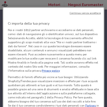
Motori
Negozi Euromaster
Continua senza accettare
Ci importa della tua privacy
Noi e i nostri
1012
partner archiviamo e accediamo ai dati personali,
come i dati di navigazione gli o identificatori univoci, sul tuo dispositivo.
Selezionando Accetto, abiliti le tecnologie di tracciamento affinché
supportino gli scopi mostrati alla voce "Noi e i nostri partner trattiamo i
dati da fornire". Nel caso in cui queste tecnologie dovessero essere
disabilitate, alcuni contenuti e annunci visualizzati potrebbero non
essere rilevanti. Puoi accedere nuovamente a questo menu per
modificare le tue scelte o per revocare il consenso facendo clic sul link
Mostra finalità in fondo alla pagina web. Tali scelte avranno effetto nel
contesto del nostro Sito web. Per maggiori informazioni, consulta
l'Informativa sulla privacy.
Privacy policy
Permettici di fornirti offerte più vicine ai tuoi bisogni: Utilizzando
Shopfully/Tiendeo puoi visualizzare inserzioni e offerte per i tuoi acquisti
quotidiani più attinenti ai tuoi gusti e al tuo mondo. Tutto questo è
possibile grazie ad una serie di strumenti e analisi effettuate in base alle
tue attività all'interno dell'applicazione e sulle piattaforme collegate,
come indicato nel paragrafo 2 della Privacy Policy. Per fare questo,
abbiamo bisogno del tuo consenso sull'uso dei dati raccolti a tale fine.
Se dai il tuo consenso condivideremo i tuoi dati personali con
Partners
in