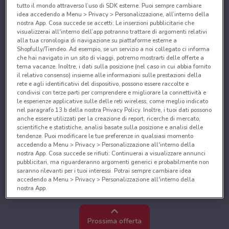
tutto il mondo attraverso l’uso di SDK esterne. Puoi sempre cambiare
idea accedendo a Menu > Privacy > Personalizzazione, all’interno della
nostra App. Cosa succede se accetti: Le inserzioni pubblicitarie che
visualizzerai all'interno dell’app potranno trattare di argomenti relativi
alla tua cronologia di navigazione su piattaforme esterne a
Shopfully/Tiendeo. Ad esempio, se un servizio a noi collegato ci informa
che hai navigato in un sito di viaggi, potremo mostrarti delle offerte a
tema vacanze. Inoltre, i dati sulla posizione (nel caso in cui abbia fornito
il relativo consenso) insieme alle informazioni sulle prestazioni della
rete e agli identificativi del dispositivo, possono essere raccolte e
condivisi con terze parti per comprendere e migliorare la connettività e
le esperienze applicative sulle delle reti wireless, come meglio indicato
nel paragrafo 13.b della nostra Privacy Policy. Inoltre, i tuoi dati possono
anche essere utilizzati per la creazione di report, ricerche di mercato,
scientifiche e statistiche, analisi basate sulla posizione e analisi delle
tendenze. Puoi modificare le tue preferenze in qualsiasi momento
accedendo a Menu > Privacy > Personalizzazione all'interno della
nostra App. Cosa succede se rifiuti: Continuerai a visualizzare annunci
pubblicitari, ma riguarderanno argomenti generici e probabilmente non
saranno rilevanti per i tuoi interessi. Potrai sempre cambiare idea
accedendo a Menu > Privacy > Personalizzazione all'interno della
nostra App.
Noi e i nostri partner trattiamo i dati per fornire:
Utilizzare dati di geolocalizzazione precisi. Scansione attiva delle
Prossima offerta
caratteristiche del dispositivo ai fini dell’identificazione. Archiviare