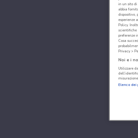
in un sito d
abbia fornit
dispositivo,
esperienze a
Policy. Inolt
scientifiche
preferenze 
Cosa succede
probabilmen
Privacy > Pe
Noi e i no
Utilizzare da
dell’identif
misurazione 
Elenco dei 