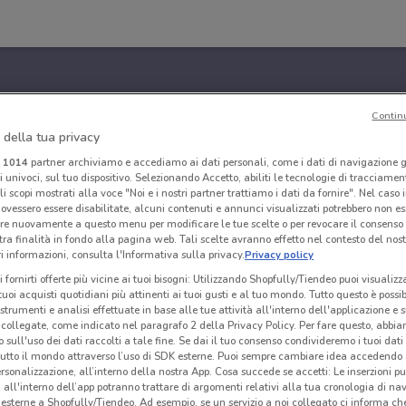
Contin
 della tua privacy
i
1014
partner archiviamo e accediamo ai dati personali, come i dati di navigazione g
ri univoci, sul tuo dispositivo. Selezionando Accetto, abiliti le tecnologie di tracciame
li scopi mostrati alla voce "Noi e i nostri partner trattiamo i dati da fornire". Nel caso 
ovessero essere disabilitate, alcuni contenuti e annunci visualizzati potrebbero non ess
re nuovamente a questo menu per modificare le tue scelte o per revocare il consenso
tra finalità in fondo alla pagina web. Tali scelte avranno effetto nel contesto del nost
 informazioni, consulta l'Informativa sulla privacy.
Privacy policy
i fornirti offerte più vicine ai tuoi bisogni: Utilizzando Shopfully/Tiendeo puoi visualizz
i tuoi acquisti quotidiani più attinenti ai tuoi gusti e al tuo mondo. Tutto questo è possi
 strumenti e analisi effettuate in base alle tue attività all'interno dell'applicazione e 
collegate, come indicato nel paragrafo 2 della Privacy Policy. Per fare questo, abbi
 sull'uso dei dati raccolti a tale fine. Se dai il tuo consenso condivideremo i tuoi dati
tutto il mondo attraverso l’uso di SDK esterne. Puoi sempre cambiare idea accedend
rsonalizzazione, all’interno della nostra App. Cosa succede se accetti: Le inserzioni pu
i all'interno dell’app potranno trattare di argomenti relativi alla tua cronologia di na
esterne a Shopfully/Tiendeo. Ad esempio, se un servizio a noi collegato ci informa ch