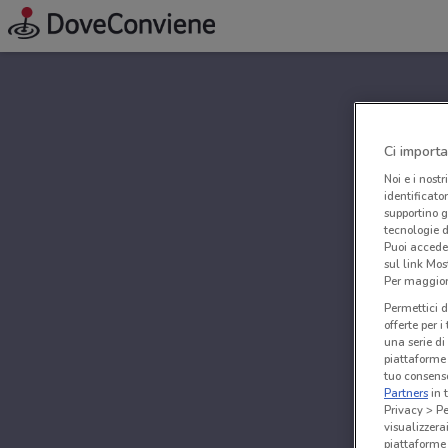
Ci importa
Noi e i nostr
identificato
supportino g
tecnologie d
Puoi accede
sul link Mos
Per maggiori
Permettici d
offerte per 
una serie di
piattaforme 
tuo consenso
Partners
in 
Privacy > Pe
visualizzera
piattaforme 