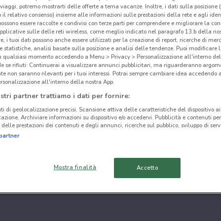
i viaggi, potremo mostrarti delle offerte a tema vacanze. Inoltre, i dati sulla posizione 
o il relativo consenso) insieme alle informazioni sulle prestazioni della rete e agli ident
 possono essere raccolte e condivisi con terze parti per comprendere e migliorare la conn
pplicative sulle delle reti wireless, come meglio indicato nel paragrafo 13.b della no
re, i tuoi dati possono anche essere utilizzati per la creazione di report, ricerche di mer
 e statistiche, analisi basate sulla posizione e analisi delle tendenze. Puoi modificare l
in qualsiasi momento accedendo a Menu > Privacy > Personalizzazione all'interno del
 se rifiuti: Continuerai a visualizzare annunci pubblicitari, ma riguarderanno argome
te non saranno rilevanti per i tuoi interessi. Potrai sempre cambiare idea accedendo
rsonalizzazione all'interno della nostra App.
stri partner trattiamo i dati per fornire:
ti di geolocalizzazione precisi. Scansione attiva delle caratteristiche del dispositivo ai 
icazione. Archiviare informazioni su dispositivo e/o accedervi. Pubblicità e contenuti per
delle prestazioni dei contenuti e degli annunci, ricerche sul pubblico, sviluppo di servi
partner
Mostra finalità
Accetto