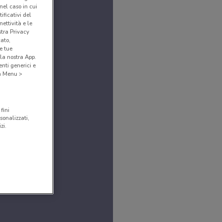
(nel caso in cui
ificativi del
ettività e le
stra Privacy
cato,
e tue
la nostra App.
nti generici e
 a Menu >
fini
sonalizzati,
zi.