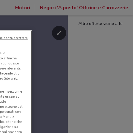
Motori
Negozi 'A posto' Officine e Carrozzerie
Altre offerte vicino a te
ua senza accettare
li o
nto affinché
in cui queste
ere rilevanti.
 facendo clic
ro Sito web.
are inserzioni e
bile grazie ad
sulle
amo bisogno del
 personali con
o a Menu >
bblicitarie che
vigazione su
e hai navigato