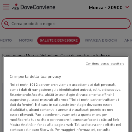
Monza - 20900
MENTO
MOTORI
SALUTE E BENESSERE
INFANZIA E GIOCHI
ANI
Farmaregno Monza: Volantino, Orari di apertura e Indirizzi
Continua senza accettare
Ultime offerte del volantino Farmaregno
Ci importa della tua privacy
Noi e i nostri
1012
partner archiviamo e accediamo ai dati personali,
come i dati di navigazione gli o identificatori univoci, sul tuo dispositivo.
Selezionando Accetto, abiliti le tecnologie di tracciamento affinché
supportino gli scopi mostrati alla voce "Noi e i nostri partner trattiamo i
dati da fornire". Nel caso in cui queste tecnologie dovessero essere
disabilitate, alcuni contenuti e annunci visualizzati potrebbero non
essere rilevanti. Puoi accedere nuovamente a questo menu per
modificare le tue scelte o per revocare il consenso facendo clic sul link
Mostra finalità in fondo alla pagina web. Tali scelte avranno effetto nel
contesto del nostro Sito web. Per maggiori informazioni, consulta