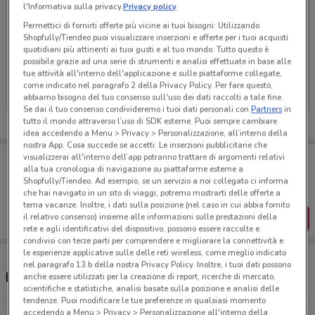
l'Informativa sulla privacy.
Privacy policy
Permettici di fornirti offerte più vicine ai tuoi bisogni: Utilizzando
Shopfully/Tiendeo puoi visualizzare inserzioni e offerte per i tuoi acquisti
quotidiani più attinenti ai tuoi gusti e al tuo mondo. Tutto questo è
Ci dispiace, al momento non abbiamo pubblicato
possibile grazie ad una serie di strumenti e analisi effettuate in base alle
volantini nella tua zona. Riprova più tardi.
tue attività all'interno dell'applicazione e sulle piattaforme collegate,
come indicato nel paragrafo 2 della Privacy Policy. Per fare questo,
abbiamo bisogno del tuo consenso sull'uso dei dati raccolti a tale fine.
Se dai il tuo consenso condivideremo i tuoi dati personali con
Partners
in
tutto il mondo attraverso l’uso di SDK esterne. Puoi sempre cambiare
idea accedendo a Menu > Privacy > Personalizzazione, all’interno della
nostra App. Cosa succede se accetti: Le inserzioni pubblicitarie che
Porta DoveConviene sempre con te!
visualizzerai all'interno dell’app potranno trattare di argomenti relativi
alla tua cronologia di navigazione su piattaforme esterne a
Puoi trovare le migliori offerte dei negozi vicino a te,
salvarle e creare la tua lista del risparmio, comodamente
Shopfully/Tiendeo. Ad esempio, se un servizio a noi collegato ci informa
dal tuo cellulare.
che hai navigato in un sito di viaggi, potremo mostrarti delle offerte a
tema vacanze. Inoltre, i dati sulla posizione (nel caso in cui abbia fornito
il relativo consenso) insieme alle informazioni sulle prestazioni della
SCARICA L’APP
rete e agli identificativi del dispositivo, possono essere raccolte e
condivisi con terze parti per comprendere e migliorare la connettività e
le esperienze applicative sulle delle reti wireless, come meglio indicato
nel paragrafo 13.b della nostra Privacy Policy. Inoltre, i tuoi dati possono
Negozi Farmaregno a Monza
anche essere utilizzati per la creazione di report, ricerche di mercato,
scientifiche e statistiche, analisi basate sulla posizione e analisi delle
tendenze. Puoi modificare le tue preferenze in qualsiasi momento
accedendo a Menu > Privacy > Personalizzazione all'interno della