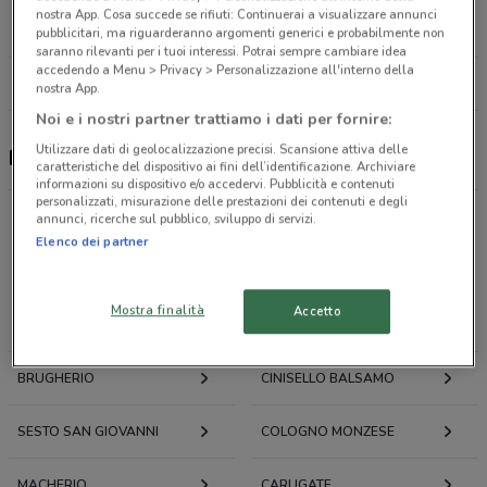
Piazza Frattini, 8 Milano
nostra App. Cosa succede se rifiuti: Continuerai a visualizzare annunci
17.8 km
CHIUSO
pubblicitari, ma riguarderanno argomenti generici e probabilmente non
saranno rilevanti per i tuoi interessi. Potrai sempre cambiare idea
accedendo a Menu > Privacy > Personalizzazione all'interno della
Tutti i negozi Farmaregno
nostra App.
Noi e i nostri partner trattiamo i dati per fornire:
Utilizzare dati di geolocalizzazione precisi. Scansione attiva delle
Farmaregno, offerte e negozi
caratteristiche del dispositivo ai fini dell’identificazione. Archiviare
informazioni su dispositivo e/o accedervi. Pubblicità e contenuti
personalizzati, misurazione delle prestazioni dei contenuti e degli
annunci, ricerche sul pubblico, sviluppo di servizi.
Elenco dei partner
Offerte volantini e cataloghi per città nelle vicinanze
Mostra finalità
Accetto
MONZA
LISSONE
BRUGHERIO
CINISELLO BALSAMO
SESTO SAN GIOVANNI
COLOGNO MONZESE
MACHERIO
CARUGATE