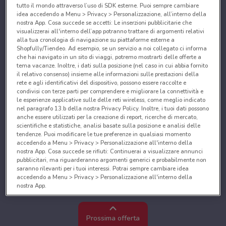
tutto il mondo attraverso l’uso di SDK esterne. Puoi sempre cambiare
idea accedendo a Menu > Privacy > Personalizzazione, all’interno della
nostra App. Cosa succede se accetti: Le inserzioni pubblicitarie che
visualizzerai all'interno dell’app potranno trattare di argomenti relativi
alla tua cronologia di navigazione su piattaforme esterne a
Shopfully/Tiendeo. Ad esempio, se un servizio a noi collegato ci informa
che hai navigato in un sito di viaggi, potremo mostrarti delle offerte a
tema vacanze. Inoltre, i dati sulla posizione (nel caso in cui abbia fornito
il relativo consenso) insieme alle informazioni sulle prestazioni della
rete e agli identificativi del dispositivo, possono essere raccolte e
condivisi con terze parti per comprendere e migliorare la connettività e
le esperienze applicative sulle delle reti wireless, come meglio indicato
nel paragrafo 13.b della nostra Privacy Policy. Inoltre, i tuoi dati possono
anche essere utilizzati per la creazione di report, ricerche di mercato,
scientifiche e statistiche, analisi basate sulla posizione e analisi delle
tendenze. Puoi modificare le tue preferenze in qualsiasi momento
accedendo a Menu > Privacy > Personalizzazione all'interno della
nostra App. Cosa succede se rifiuti: Continuerai a visualizzare annunci
pubblicitari, ma riguarderanno argomenti generici e probabilmente non
saranno rilevanti per i tuoi interessi. Potrai sempre cambiare idea
accedendo a Menu > Privacy > Personalizzazione all'interno della
nostra App.
Noi e i nostri partner trattiamo i dati per fornire:
Utilizzare dati di geolocalizzazione precisi. Scansione attiva delle
Prossima offerta
caratteristiche del dispositivo ai fini dell’identificazione. Archiviare