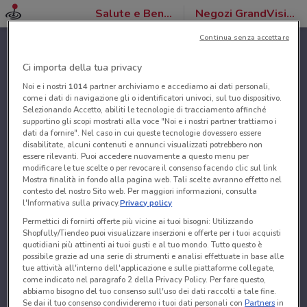
Salute e Benessere
Negozi GrandVision by Optissimo
Continua senza accettare
Ci importa della tua privacy
Noi e i nostri
1014
partner archiviamo e accediamo ai dati personali,
come i dati di navigazione gli o identificatori univoci, sul tuo dispositivo.
Selezionando Accetto, abiliti le tecnologie di tracciamento affinché
supportino gli scopi mostrati alla voce "Noi e i nostri partner trattiamo i
dati da fornire". Nel caso in cui queste tecnologie dovessero essere
disabilitate, alcuni contenuti e annunci visualizzati potrebbero non
essere rilevanti. Puoi accedere nuovamente a questo menu per
modificare le tue scelte o per revocare il consenso facendo clic sul link
Mostra finalità in fondo alla pagina web. Tali scelte avranno effetto nel
contesto del nostro Sito web. Per maggiori informazioni, consulta
l'Informativa sulla privacy.
Privacy policy
Permettici di fornirti offerte più vicine ai tuoi bisogni: Utilizzando
Shopfully/Tiendeo puoi visualizzare inserzioni e offerte per i tuoi acquisti
quotidiani più attinenti ai tuoi gusti e al tuo mondo. Tutto questo è
possibile grazie ad una serie di strumenti e analisi effettuate in base alle
tue attività all'interno dell'applicazione e sulle piattaforme collegate,
come indicato nel paragrafo 2 della Privacy Policy. Per fare questo,
abbiamo bisogno del tuo consenso sull'uso dei dati raccolti a tale fine.
Se dai il tuo consenso condivideremo i tuoi dati personali con
Partners
in