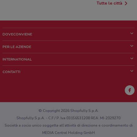
Tutte le città
DOVECONVIENE
Cos'è DoveConviene
PER LE AZIENDE
Chi siamo
Cosa facciamo
INTERNATIONAL
News e media
Richieste commerciali e marketing
Brazil
CONTATTI
Lavora con noi
Mexico
Segnalazione punto vendita
France
Segnalazione Volantino
Australia
Hai un malfunzionamento sul web o sull'app?
New Zealand
© Copyright 2026 Shopfully S.p.A.
Shopfully S.p.A. - C.F / P. Iva 03156531208 REA: MI-2029270
Società a socio unico soggetta all’attività di direzione e coordinamento di
MEDIA Central Holding GmbH