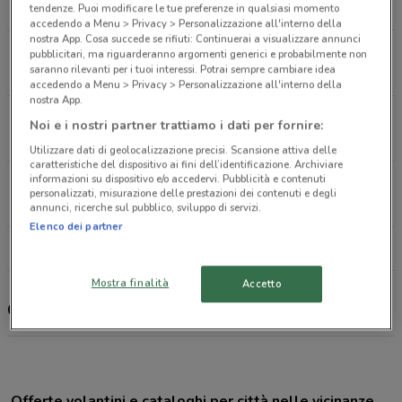
1.4 km
CHIUSO
tendenze. Puoi modificare le tue preferenze in qualsiasi momento
accedendo a Menu > Privacy > Personalizzazione all'interno della
nostra App. Cosa succede se rifiuti: Continuerai a visualizzare annunci
Via Lario, 17 Monza
pubblicitari, ma riguarderanno argomenti generici e probabilmente non
saranno rilevanti per i tuoi interessi. Potrai sempre cambiare idea
2 km
CHIUSO
accedendo a Menu > Privacy > Personalizzazione all'interno della
nostra App.
Viale C. Battisti, 40 Vedano Al Lambro
Noi e i nostri partner trattiamo i dati per fornire:
2.9 km
CHIUSO
Utilizzare dati di geolocalizzazione precisi. Scansione attiva delle
caratteristiche del dispositivo ai fini dell’identificazione. Archiviare
informazioni su dispositivo e/o accedervi. Pubblicità e contenuti
Piazza Liberta', 3 Lissone
personalizzati, misurazione delle prestazioni dei contenuti e degli
3.9 km
CHIUSO
annunci, ricerche sul pubblico, sviluppo di servizi.
Elenco dei partner
Tutti i negozi Club Salute
Mostra finalità
Accetto
Club Salute, offerte e negozi
Offerte volantini e cataloghi per città nelle vicinanze