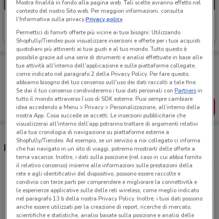
Mostra finalità in fondo alla pagina web. Tali scelte avranno effetto nel
contesto del nostro Sito web. Per maggiori informazioni, consulta
l'Informativa sulla privacy.
Privacy policy
Club Salute
Permettici di fornirti offerte più vicine ai tuoi bisogni: Utilizzando
Scade il 31/08
102 m
Shopfully/Tiendeo puoi visualizzare inserzioni e offerte per i tuoi acquisti
quotidiani più attinenti ai tuoi gusti e al tuo mondo. Tutto questo è
possibile grazie ad una serie di strumenti e analisi effettuate in base alle
Porta DoveConviene sempre con te!
tue attività all'interno dell'applicazione e sulle piattaforme collegate,
Puoi trovare le migliori offerte dei negozi vicino a te,
come indicato nel paragrafo 2 della Privacy Policy. Per fare questo,
salvarle e creare la tua lista del risparmio, comodamente
abbiamo bisogno del tuo consenso sull'uso dei dati raccolti a tale fine.
dal tuo cellulare.
Se dai il tuo consenso condivideremo i tuoi dati personali con
Partners
in
tutto il mondo attraverso l’uso di SDK esterne. Puoi sempre cambiare
SCARICA L’APP
idea accedendo a Menu > Privacy > Personalizzazione, all’interno della
nostra App. Cosa succede se accetti: Le inserzioni pubblicitarie che
visualizzerai all'interno dell’app potranno trattare di argomenti relativi
alla tua cronologia di navigazione su piattaforme esterne a
Shopfully/Tiendeo. Ad esempio, se un servizio a noi collegato ci informa
Negozi Club Salute a Monza
che hai navigato in un sito di viaggi, potremo mostrarti delle offerte a
tema vacanze. Inoltre, i dati sulla posizione (nel caso in cui abbia fornito
il relativo consenso) insieme alle informazioni sulle prestazioni della
rete e agli identificativi del dispositivo, possono essere raccolte e
Via Italia, 20 Monza
condivisi con terze parti per comprendere e migliorare la connettività e
102 m
CHIUSO
le esperienze applicative sulle delle reti wireless, come meglio indicato
nel paragrafo 13.b della nostra Privacy Policy. Inoltre, i tuoi dati possono
anche essere utilizzati per la creazione di report, ricerche di mercato,
Via Monte Cervino, 2 Monza
scientifiche e statistiche, analisi basate sulla posizione e analisi delle