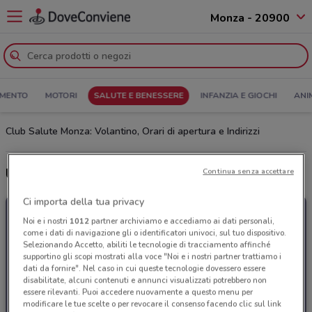
Monza - 20900
MENTO
MOTORI
SALUTE E BENESSERE
INFANZIA E GIOCHI
ANI
Club Salute Monza: Volantino, Orari di apertura e Indirizzi
Ultime offerte del volantino Club Salute
Continua senza accettare
Ci importa della tua privacy
Noi e i nostri
1012
partner archiviamo e accediamo ai dati personali,
come i dati di navigazione gli o identificatori univoci, sul tuo dispositivo.
Selezionando Accetto, abiliti le tecnologie di tracciamento affinché
supportino gli scopi mostrati alla voce "Noi e i nostri partner trattiamo i
dati da fornire". Nel caso in cui queste tecnologie dovessero essere
disabilitate, alcuni contenuti e annunci visualizzati potrebbero non
essere rilevanti. Puoi accedere nuovamente a questo menu per
modificare le tue scelte o per revocare il consenso facendo clic sul link