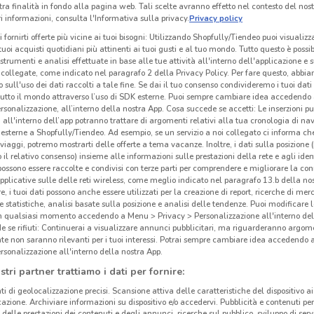
tra finalità in fondo alla pagina web. Tali scelte avranno effetto nel contesto del nost
 informazioni, consulta l'Informativa sulla privacy.
Privacy policy
i fornirti offerte più vicine ai tuoi bisogni: Utilizzando Shopfully/Tiendeo puoi visualizz
i tuoi acquisti quotidiani più attinenti ai tuoi gusti e al tuo mondo. Tutto questo è possi
 strumenti e analisi effettuate in base alle tue attività all'interno dell'applicazione e 
collegate, come indicato nel paragrafo 2 della Privacy Policy. Per fare questo, abbi
 sull'uso dei dati raccolti a tale fine. Se dai il tuo consenso condivideremo i tuoi dati
tutto il mondo attraverso l’uso di SDK esterne. Puoi sempre cambiare idea accedend
rsonalizzazione, all’interno della nostra App. Cosa succede se accetti: Le inserzioni pu
i all'interno dell’app potranno trattare di argomenti relativi alla tua cronologia di na
esterne a Shopfully/Tiendeo. Ad esempio, se un servizio a noi collegato ci informa ch
i viaggi, potremo mostrarti delle offerte a tema vacanze. Inoltre, i dati sulla posizione 
o il relativo consenso) insieme alle informazioni sulle prestazioni della rete e agli ident
 possono essere raccolte e condivisi con terze parti per comprendere e migliorare la conn
pplicative sulle delle reti wireless, come meglio indicato nel paragrafo 13.b della no
623 m
re, i tuoi dati possono anche essere utilizzati per la creazione di report, ricerche di mer
 e statistiche, analisi basate sulla posizione e analisi delle tendenze. Puoi modificare l
in qualsiasi momento accedendo a Menu > Privacy > Personalizzazione all'interno del
Vis
 se rifiuti: Continuerai a visualizzare annunci pubblicitari, ma riguarderanno argome
te non saranno rilevanti per i tuoi interessi. Potrai sempre cambiare idea accedendo
rsonalizzazione all'interno della nostra App.
Visi
stri partner trattiamo i dati per fornire:
nella
decin
ti di geolocalizzazione precisi. Scansione attiva delle caratteristiche del dispositivo ai 
icazione. Archiviare informazioni su dispositivo e/o accedervi. Pubblicità e contenuti per
monta
delle prestazioni dei contenuti e degli annunci, ricerche sul pubblico, sviluppo di servi