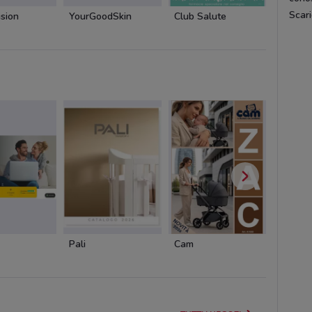
Scari
sion
YourGoodSkin
Club Salute
Botteg
Pali
Cam
Cam