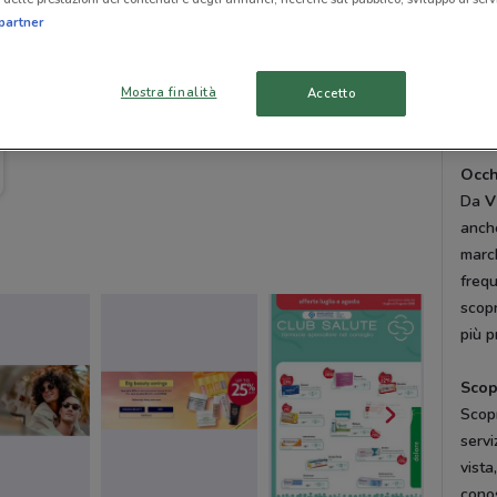
saprà
partner
tutte
Sfogl
Mostra finalità
Accetto
Dove
novit
Occh
Da
V
anche
march
frequ
scopr
più p
Scopr
Scopr
servi
vista
cono