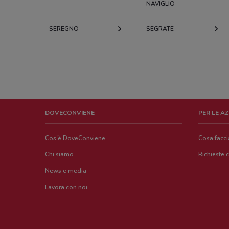
NAVIGLIO
SEREGNO
SEGRATE
DOVECONVIENE
PER LE A
Cos'è DoveConviene
Cosa facc
Chi siamo
Richieste 
News e media
Lavora con noi