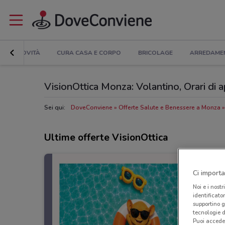
NOVITÀ
CURA CASA E CORPO
BRICOLAGE
ARREDAME
VisionOttica Monza: Volantino, Orari di ap
Sei qui:
DoveConviene
Offerte Salute e Benessere a Monza
Ultime offerte VisionOttica
Ci importa
Noi e i nostr
identificato
supportino g
tecnologie d
Puoi accede