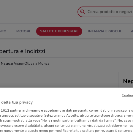
NTO
MOTORI
SALUTE E BENESSERE
INFANZIA E GIOCHI
A
ertura e Indirizzi
Negozi VisionOttica a Monza
Neg
Contin
 della tua privacy
i
1012
partner archiviamo e accediamo ai dati personali, come i dati di navigazione g
ri univoci, sul tuo dispositivo. Selezionando Accetto, abiliti le tecnologie di tracciame
li scopi mostrati alla voce "Noi e i nostri partner trattiamo i dati da fornire". Nel caso 
ovessero essere disabilitate, alcuni contenuti e annunci visualizzati potrebbero non ess
re nuovamente a questo menu per modificare le tue scelte o per revocare il consenso