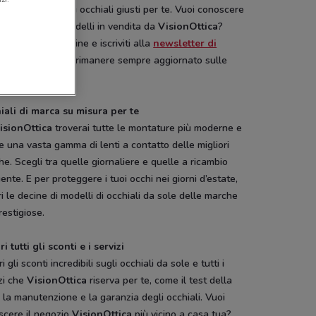
 confezionare gli occhiali giusti per te. Vuoi conoscere
 le marche e i modelli in vendita da
VisionOttica
?
ia il catalogo online e iscriviti alla
newsletter di
Conviene.it
per rimanere sempre aggiornato sulle
à.
iali di marca su misura per te
isionOttica
troverai tutte le montature più moderne e
 una vasta gamma di lenti a contatto delle migliori
e. Scegli tra quelle giornaliere e quelle a ricambio
ente. E per proteggere i tuoi occhi nei giorni d’estate,
i le decine di modelli di occhiali da sole delle marche
restigiose.
i tutti gli sconti e i servizi
i gli sconti incredibili sugli occhiali da sole e tutti i
zi che
VisionOttica
riserva per te, come il test della
, la manutenzione e la garanzia degli occhiali. Vuoi
scere il negozio
VisionOttica
più vicino a casa tua?