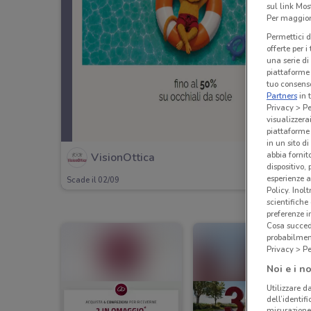
sul link Mos
Per maggiori
Permettici d
offerte per 
una serie di
piattaforme 
tuo consenso
Partners
in 
Privacy > Pe
visualizzera
piattaforme 
in un sito d
abbia fornit
VisionOttica
dispositivo,
esperienze a
Scade il 02/09
Policy. Inolt
scientifiche
preferenze 
Cosa succede
probabilmen
Privacy > Pe
Noi e i no
Utilizzare da
dell’identif
misurazione 