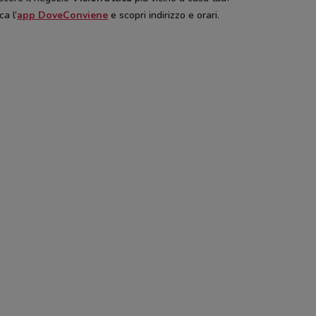
ca l’
app DoveConviene
e scopri indirizzo e orari.
a verde
Bottega verde
Amplifon
BENU 
NUOVO
Dacia
Engie
Engie