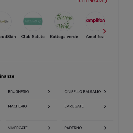
TUTTI I NEGOZI
oodSkin
Club Salute
Bottega verde
Amplifon
BENU
Farmaci
cinanze
BRUGHERIO
CINISELLO BALSAMO
MACHERIO
CARUGATE
VIMERCATE
PADERNO