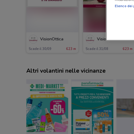
Elenco dei 
VisionOttica
VisionOttica
Scade il 30/09
623 m
Scade il 31/08
623 m
Altri volantini nelle vicinanze