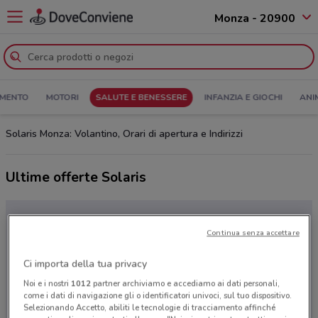
Monza - 20900
MENTO
MOTORI
SALUTE E BENESSERE
INFANZIA E GIOCHI
ANI
Solaris Monza: Volantino, Orari di apertura e Indirizzi
Ultime offerte Solaris
Continua senza accettare
Ci importa della tua privacy
Noi e i nostri
1012
partner archiviamo e accediamo ai dati personali,
come i dati di navigazione gli o identificatori univoci, sul tuo dispositivo.
Selezionando Accetto, abiliti le tecnologie di tracciamento affinché