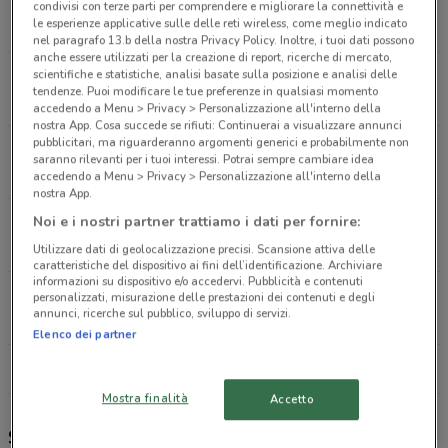
Piazza Duca D'Aosta, 1 Milano
condivisi con terze parti per comprendere e migliorare la connettività e
le esperienze applicative sulle delle reti wireless, come meglio indicato
12.1 km
APERTO
nel paragrafo 13.b della nostra Privacy Policy. Inoltre, i tuoi dati possono
anche essere utilizzati per la creazione di report, ricerche di mercato,
scientifiche e statistiche, analisi basate sulla posizione e analisi delle
Corso Buenos Aires, 64 Milano
tendenze. Puoi modificare le tue preferenze in qualsiasi momento
12.2 km
CHIUSO
accedendo a Menu > Privacy > Personalizzazione all'interno della
nostra App. Cosa succede se rifiuti: Continuerai a visualizzare annunci
pubblicitari, ma riguarderanno argomenti generici e probabilmente non
Piazza 5 Giornate, 1A Milano
saranno rilevanti per i tuoi interessi. Potrai sempre cambiare idea
14.5 km
APERTO
accedendo a Menu > Privacy > Personalizzazione all'interno della
nostra App.
Noi e i nostri partner trattiamo i dati per fornire:
Via Santa Radegonda, 3 Milano
14.6 km
APERTO
Utilizzare dati di geolocalizzazione precisi. Scansione attiva delle
caratteristiche del dispositivo ai fini dell’identificazione. Archiviare
informazioni su dispositivo e/o accedervi. Pubblicità e contenuti
Via Dante, 15 Milano
personalizzati, misurazione delle prestazioni dei contenuti e degli
annunci, ricerche sul pubblico, sviluppo di servizi.
14.7 km
CHIUSO
Elenco dei partner
Tutti i negozi Solaris
Mostra finalità
Accetto
Solaris, offerte e negozi