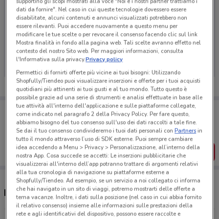
supportino gli scopi mostrati alla voce "Noi e i nostri partner trattiamo i
dati da fornire". Nel caso in cui queste tecnologie dovessero essere
disabilitate, alcuni contenuti e annunci visualizzati potrebbero non
essere rilevanti. Puoi accedere nuovamente a questo menu per
modificare le tue scelte o per revocare il consenso facendo clic sul link
Ci dispiace, al momento non abbiamo pubblicato
Mostra finalità in fondo alla pagina web. Tali scelte avranno effetto nel
volantini nella tua zona. Riprova più tardi.
contesto del nostro Sito web. Per maggiori informazioni, consulta
l'Informativa sulla privacy.
Privacy policy
Permettici di fornirti offerte più vicine ai tuoi bisogni: Utilizzando
Shopfully/Tiendeo puoi visualizzare inserzioni e offerte per i tuoi acquisti
quotidiani più attinenti ai tuoi gusti e al tuo mondo. Tutto questo è
possibile grazie ad una serie di strumenti e analisi effettuate in base alle
tue attività all'interno dell'applicazione e sulle piattaforme collegate,
Porta DoveConviene sempre con te!
come indicato nel paragrafo 2 della Privacy Policy. Per fare questo,
Puoi trovare le migliori offerte dei negozi vicino a te,
abbiamo bisogno del tuo consenso sull'uso dei dati raccolti a tale fine.
salvarle e creare la tua lista del risparmio, comodamente
Se dai il tuo consenso condivideremo i tuoi dati personali con
Partners
in
dal tuo cellulare.
tutto il mondo attraverso l’uso di SDK esterne. Puoi sempre cambiare
idea accedendo a Menu > Privacy > Personalizzazione, all’interno della
SCARICA L’APP
nostra App. Cosa succede se accetti: Le inserzioni pubblicitarie che
visualizzerai all'interno dell’app potranno trattare di argomenti relativi
alla tua cronologia di navigazione su piattaforme esterne a
Shopfully/Tiendeo. Ad esempio, se un servizio a noi collegato ci informa
che hai navigato in un sito di viaggi, potremo mostrarti delle offerte a
Negozi Solaris a Monza
tema vacanze. Inoltre, i dati sulla posizione (nel caso in cui abbia fornito
il relativo consenso) insieme alle informazioni sulle prestazioni della
rete e agli identificativi del dispositivo, possono essere raccolte e