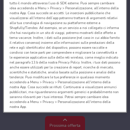
tutto il mondo attraverso l’uso di SDK esterne. Puoi sempre cambiare
idea accedendo a Menu > Privacy > Personalizzazione, all’interno della
nostra App. Cosa succede se accetti: Le inserzioni pubblicitarie che
visualizzerai all'interno dell’app potranno trattare di argomenti relativi
alla tua cronologia di navigazione su piattaforme esterne a
Shopfully/Tiendeo. Ad esempio, se un servizio a noi collegato ci informa
che hai navigato in un sito di viaggi, potremo mostrarti delle offerte a
tema vacanze. Inoltre, i dati sulla posizione (nel caso in cui abbia fornito
il relativo consenso) insieme alle informazioni sulle prestazioni della
rete e agli identificativi del dispositivo, possono essere raccolte e
condivisi con terze parti per comprendere e migliorare la connettività e
le esperienze applicative sulle delle reti wireless, come meglio indicato
nel paragrafo 13.b della nostra Privacy Policy. Inoltre, i tuoi dati possono
anche essere utilizzati per la creazione di report, ricerche di mercato,
scientifiche e statistiche, analisi basate sulla posizione e analisi delle
tendenze. Puoi modificare le tue preferenze in qualsiasi momento
accedendo a Menu > Privacy > Personalizzazione all'interno della
nostra App. Cosa succede se rifiuti: Continuerai a visualizzare annunci
pubblicitari, ma riguarderanno argomenti generici e probabilmente non
saranno rilevanti per i tuoi interessi. Potrai sempre cambiare idea
accedendo a Menu > Privacy > Personalizzazione all'interno della
nostra App.
Noi e i nostri partner trattiamo i dati per fornire:
Utilizzare dati di geolocalizzazione precisi. Scansione attiva delle
Prossima offerta
caratteristiche del dispositivo ai fini dell’identificazione. Archiviare