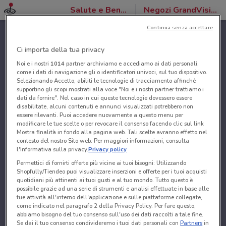
Salute e Benessere
Negozi GrandVision by Optissimo
Continua senza accettare
Ci importa della tua privacy
Noi e i nostri
1014
partner archiviamo e accediamo ai dati personali,
come i dati di navigazione gli o identificatori univoci, sul tuo dispositivo.
Selezionando Accetto, abiliti le tecnologie di tracciamento affinché
supportino gli scopi mostrati alla voce "Noi e i nostri partner trattiamo i
dati da fornire". Nel caso in cui queste tecnologie dovessero essere
disabilitate, alcuni contenuti e annunci visualizzati potrebbero non
essere rilevanti. Puoi accedere nuovamente a questo menu per
modificare le tue scelte o per revocare il consenso facendo clic sul link
Mostra finalità in fondo alla pagina web. Tali scelte avranno effetto nel
contesto del nostro Sito web. Per maggiori informazioni, consulta
l'Informativa sulla privacy.
Privacy policy
Permettici di fornirti offerte più vicine ai tuoi bisogni: Utilizzando
Shopfully/Tiendeo puoi visualizzare inserzioni e offerte per i tuoi acquisti
quotidiani più attinenti ai tuoi gusti e al tuo mondo. Tutto questo è
possibile grazie ad una serie di strumenti e analisi effettuate in base alle
tue attività all'interno dell'applicazione e sulle piattaforme collegate,
come indicato nel paragrafo 2 della Privacy Policy. Per fare questo,
abbiamo bisogno del tuo consenso sull'uso dei dati raccolti a tale fine.
Se dai il tuo consenso condivideremo i tuoi dati personali con
Partners
in