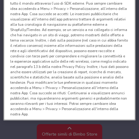
tutto il mondo attraverso l’uso di SDK esterne. Puoi sempre cambiare
idea accedendo a Menu > Privacy > Personalizzazione, all’interno della
nostra App. Cosa succede se accetti: Le inserzioni pubblicitarie che
visualizzerai all'interno dell’app potranno trattare di argomenti relativi
alla tua cronologia di navigazione su piattaforme esterne a
Shopfully/Tiendeo. Ad esempio, se un servizio a noi collegato ci informa
che hai navigato in un sito di viaggi, potremo mostrarti delle offerte a
tema vacanze. Inoltre, i dati sulla posizione (nel caso in cui abbia fornito
il relativo consenso) insieme alle informazioni sulle prestazioni della
rete e agli identificativi del dispositivo, possono essere raccolte e
condivisi con terze parti per comprendere e migliorare la connettività e
le esperienze applicative sulle delle reti wireless, come meglio indicato
nel paragrafo 13.b della nostra Privacy Policy. Inoltre, i tuoi dati possono
anche essere utilizzati per la creazione di report, ricerche di mercato,
scientifiche e statistiche, analisi basate sulla posizione e analisi delle
tendenze. Puoi modificare le tue preferenze in qualsiasi momento
accedendo a Menu > Privacy > Personalizzazione all'interno della
nostra App. Cosa succede se rifiuti: Continuerai a visualizzare annunci
pubblicitari, ma riguarderanno argomenti generici e probabilmente non
saranno rilevanti per i tuoi interessi. Potrai sempre cambiare idea
accedendo a Menu > Privacy > Personalizzazione all'interno della
nostra App.
Noi e i nostri partner trattiamo i dati per fornire:
Utilizzare dati di geolocalizzazione precisi. Scansione attiva delle
Offerte simili di Bimbo Store
caratteristiche del dispositivo ai fini dell’identificazione. Archiviare