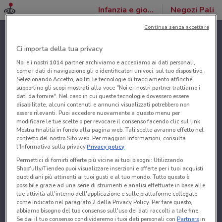
Infanzia e giochi
Negozi Pali
Continua senza accettare
Ci importa della tua privacy
Noi e i nostri
1014
partner archiviamo e accediamo ai dati personali,
come i dati di navigazione gli o identificatori univoci, sul tuo dispositivo.
Selezionando Accetto, abiliti le tecnologie di tracciamento affinché
supportino gli scopi mostrati alla voce "Noi e i nostri partner trattiamo i
dati da fornire". Nel caso in cui queste tecnologie dovessero essere
disabilitate, alcuni contenuti e annunci visualizzati potrebbero non
essere rilevanti. Puoi accedere nuovamente a questo menu per
modificare le tue scelte o per revocare il consenso facendo clic sul link
Mostra finalità in fondo alla pagina web. Tali scelte avranno effetto nel
contesto del nostro Sito web. Per maggiori informazioni, consulta
l'Informativa sulla privacy.
Privacy policy
Permettici di fornirti offerte più vicine ai tuoi bisogni: Utilizzando
Shopfully/Tiendeo puoi visualizzare inserzioni e offerte per i tuoi acquisti
quotidiani più attinenti ai tuoi gusti e al tuo mondo. Tutto questo è
possibile grazie ad una serie di strumenti e analisi effettuate in base alle
tue attività all'interno dell'applicazione e sulle piattaforme collegate,
come indicato nel paragrafo 2 della Privacy Policy. Per fare questo,
abbiamo bisogno del tuo consenso sull'uso dei dati raccolti a tale fine.
Se dai il tuo consenso condivideremo i tuoi dati personali con
Partners
in