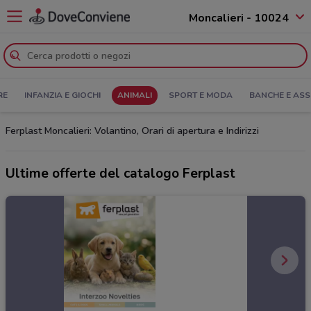
Moncalieri - 10024
RE
INFANZIA E GIOCHI
ANIMALI
SPORT E MODA
BANCHE E ASS
Ferplast Moncalieri: Volantino, Orari di apertura e Indirizzi
Ultime offerte del catalogo Ferplast