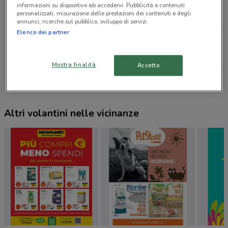
VIA EINAUDI, 29 Moncalieri
informazioni su dispositivo e/o accedervi. Pubblicità e contenuti
personalizzati, misurazione delle prestazioni dei contenuti e degli
611 m
annunci, ricerche sul pubblico, sviluppo di servizi.
Elenco dei partner
STRADA VILLASTELLONE, 39 Moncalieri
1.6 km
Mostra finalità
Accetto
Tutti i negozi Ferplast
Altri volantini nelle vicinanze