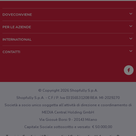
DOVECONVIENE
Cos'è DoveConviene
PER LE AZIENDE
Chi siamo
Cosa facciamo
INTERNATIONAL
News e media
Richieste commerciali e marketing
Brazil
CONTATTI
Lavora con noi
Mexico
Segnalazione punto vendita
France
Segnalazione Volantino
Australia
Hai un malfunzionamento sul web o sull'app?
New Zealand
© Copyright 2026 Shopfully S.p.A.
Shopfully S.p.A. - C.F / P. Iva 03156531208 REA: MI-2029270
Società a socio unico soggetta all’attività di direzione e coordinamento di
MEDIA Central Holding GmbH
Via Giosuè Borsi 9 - 20143 Milano
Capitale Sociale sottoscritto e versato: € 50.000,00