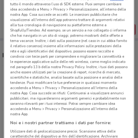
Porta DoveConviene sempre con te!
tutto il mondo attraverso l’uso di SDK esterne. Puoi sempre cambiare
Puoi trovare le migliori offerte dei negozi vicino a te,
idea accedendo a Menu > Privacy > Personalizzazione, all’interno della
salvarle e creare la tua lista del risparmio, comodamente
nostra App. Cosa succede se accetti: Le inserzioni pubblicitarie che
dal tuo cellulare.
visualizzerai all'interno dell’app potranno trattare di argomenti relativi
alla tua cronologia di navigazione su piattaforme esterne a
SCARICA L’APP
Shopfully/Tiendeo. Ad esempio, se un servizio a noi collegato ci informa
che hai navigato in un sito di viaggi, potremo mostrarti delle offerte a
tema vacanze. Inoltre, i dati sulla posizione (nel caso in cui abbia fornito
il relativo consenso) insieme alle informazioni sulle prestazioni della
rete e agli identificativi del dispositivo, possono essere raccolte e
Negozi Ferplast a Moncalieri
condivisi con terze parti per comprendere e migliorare la connettività e
le esperienze applicative sulle delle reti wireless, come meglio indicato
nel paragrafo 13.b della nostra Privacy Policy. Inoltre, i tuoi dati possono
anche essere utilizzati per la creazione di report, ricerche di mercato,
VIA MARTIRI DELLA LIBERTA\', 8 Moncalieri
scientifiche e statistiche, analisi basate sulla posizione e analisi delle
75 m
tendenze. Puoi modificare le tue preferenze in qualsiasi momento
accedendo a Menu > Privacy > Personalizzazione all'interno della
nostra App. Cosa succede se rifiuti: Continuerai a visualizzare annunci
VIA MARTIRI DELLA LIBERTA', 8 Moncalieri
pubblicitari, ma riguarderanno argomenti generici e probabilmente non
75 m
saranno rilevanti per i tuoi interessi. Potrai sempre cambiare idea
accedendo a Menu > Privacy > Personalizzazione all'interno della
nostra App.
VIA CAVOUR, 17 Moncalieri
Noi e i nostri partner trattiamo i dati per fornire:
217 m
Utilizzare dati di geolocalizzazione precisi. Scansione attiva delle
caratteristiche del dispositivo ai fini dell’identificazione. Archiviare