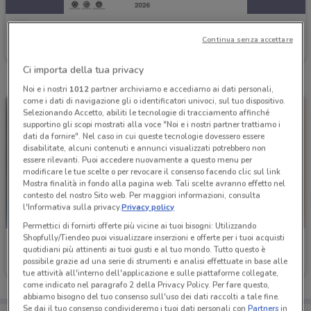
Ferplast
Continua senza accettare
Scade il 31/12
75 m
Ci importa della tua privacy
Noi e i nostri
1012
partner archiviamo e accediamo ai dati personali,
come i dati di navigazione gli o identificatori univoci, sul tuo dispositivo.
Selezionando Accetto, abiliti le tecnologie di tracciamento affinché
supportino gli scopi mostrati alla voce "Noi e i nostri partner trattiamo i
dati da fornire". Nel caso in cui queste tecnologie dovessero essere
disabilitate, alcuni contenuti e annunci visualizzati potrebbero non
essere rilevanti. Puoi accedere nuovamente a questo menu per
modificare le tue scelte o per revocare il consenso facendo clic sul link
Mostra finalità in fondo alla pagina web. Tali scelte avranno effetto nel
contesto del nostro Sito web. Per maggiori informazioni, consulta
l'Informativa sulla privacy.
Privacy policy
Permettici di fornirti offerte più vicine ai tuoi bisogni: Utilizzando
Shopfully/Tiendeo puoi visualizzare inserzioni e offerte per i tuoi acquisti
Ferplast
Ferplast
quotidiani più attinenti ai tuoi gusti e al tuo mondo. Tutto questo è
possibile grazie ad una serie di strumenti e analisi effettuate in base alle
Scade il 31/12
75 m
Scade il 31/12
75 m
tue attività all'interno dell'applicazione e sulle piattaforme collegate,
come indicato nel paragrafo 2 della Privacy Policy. Per fare questo,
abbiamo bisogno del tuo consenso sull'uso dei dati raccolti a tale fine.
Se dai il tuo consenso condivideremo i tuoi dati personali con
Partners
in