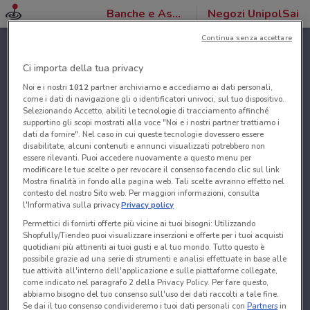
Banche e Assicurazioni
Negozi UnipolSai
Continua senza accettare
Ci importa della tua privacy
Noi e i nostri
1012
partner archiviamo e accediamo ai dati personali,
come i dati di navigazione gli o identificatori univoci, sul tuo dispositivo.
Selezionando Accetto, abiliti le tecnologie di tracciamento affinché
supportino gli scopi mostrati alla voce "Noi e i nostri partner trattiamo i
dati da fornire". Nel caso in cui queste tecnologie dovessero essere
disabilitate, alcuni contenuti e annunci visualizzati potrebbero non
essere rilevanti. Puoi accedere nuovamente a questo menu per
modificare le tue scelte o per revocare il consenso facendo clic sul link
Mostra finalità in fondo alla pagina web. Tali scelte avranno effetto nel
contesto del nostro Sito web. Per maggiori informazioni, consulta
l'Informativa sulla privacy.
Privacy policy
Permettici di fornirti offerte più vicine ai tuoi bisogni: Utilizzando
Shopfully/Tiendeo puoi visualizzare inserzioni e offerte per i tuoi acquisti
quotidiani più attinenti ai tuoi gusti e al tuo mondo. Tutto questo è
possibile grazie ad una serie di strumenti e analisi effettuate in base alle
tue attività all'interno dell'applicazione e sulle piattaforme collegate,
come indicato nel paragrafo 2 della Privacy Policy. Per fare questo,
abbiamo bisogno del tuo consenso sull'uso dei dati raccolti a tale fine.
Se dai il tuo consenso condivideremo i tuoi dati personali con
Partners
in