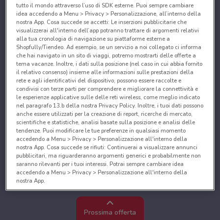
tutto il mondo attraverso l’uso di SDK esterne. Puoi sempre cambiare
idea accedendo a Menu > Privacy > Personalizzazione, all’interno della
nostra App. Cosa succede se accetti: Le inserzioni pubblicitarie che
visualizzerai all'interno dell’app potranno trattare di argomenti relativi
alla tua cronologia di navigazione su piattaforme esterne a
Shopfully/Tiendeo. Ad esempio, se un servizio a noi collegato ci informa
che hai navigato in un sito di viaggi, potremo mostrarti delle offerte a
tema vacanze. Inoltre, i dati sulla posizione (nel caso in cui abbia fornito
il relativo consenso) insieme alle informazioni sulle prestazioni della
rete e agli identificativi del dispositivo, possono essere raccolte e
condivisi con terze parti per comprendere e migliorare la connettività e
le esperienze applicative sulle delle reti wireless, come meglio indicato
nel paragrafo 13.b della nostra Privacy Policy. Inoltre, i tuoi dati possono
anche essere utilizzati per la creazione di report, ricerche di mercato,
scientifiche e statistiche, analisi basate sulla posizione e analisi delle
tendenze. Puoi modificare le tue preferenze in qualsiasi momento
accedendo a Menu > Privacy > Personalizzazione all'interno della
nostra App. Cosa succede se rifiuti: Continuerai a visualizzare annunci
pubblicitari, ma riguarderanno argomenti generici e probabilmente non
saranno rilevanti per i tuoi interessi. Potrai sempre cambiare idea
accedendo a Menu > Privacy > Personalizzazione all'interno della
nostra App.
Noi e i nostri partner trattiamo i dati per fornire:
Utilizzare dati di geolocalizzazione precisi. Scansione attiva delle
Prossima offerta
caratteristiche del dispositivo ai fini dell’identificazione. Archiviare