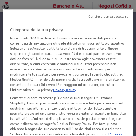
Banche e Assicurazioni
Negozi Cofidis
Continua senza accettare
Ci importa della tua privacy
Noi e i nostri
1014
partner archiviamo e accediamo ai dati personali,
come i dati di navigazione gli o identificatori univoci, sul tuo dispositivo.
Selezionando Accetto, abiliti le tecnologie di tracciamento affinché
supportino gli scopi mostrati alla voce "Noi e i nostri partner trattiamo i
dati da fornire". Nel caso in cui queste tecnologie dovessero essere
disabilitate, alcuni contenuti e annunci visualizzati potrebbero non
essere rilevanti. Puoi accedere nuovamente a questo menu per
modificare le tue scelte o per revocare il consenso facendo clic sul link
Mostra finalità in fondo alla pagina web. Tali scelte avranno effetto nel
contesto del nostro Sito web. Per maggiori informazioni, consulta
l'Informativa sulla privacy.
Privacy policy
Permettici di fornirti offerte più vicine ai tuoi bisogni: Utilizzando
Shopfully/Tiendeo puoi visualizzare inserzioni e offerte per i tuoi acquisti
quotidiani più attinenti ai tuoi gusti e al tuo mondo. Tutto questo è
possibile grazie ad una serie di strumenti e analisi effettuate in base alle
tue attività all'interno dell'applicazione e sulle piattaforme collegate,
come indicato nel paragrafo 2 della Privacy Policy. Per fare questo,
abbiamo bisogno del tuo consenso sull'uso dei dati raccolti a tale fine.
Se dai il tuo consenso condivideremo i tuoi dati personali con
Partners
in