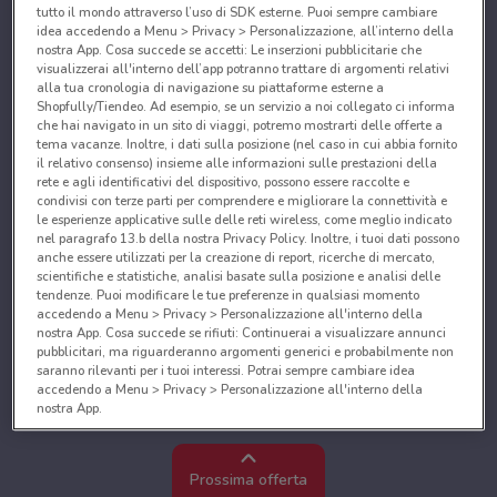
tutto il mondo attraverso l’uso di SDK esterne. Puoi sempre cambiare
idea accedendo a Menu > Privacy > Personalizzazione, all’interno della
nostra App. Cosa succede se accetti: Le inserzioni pubblicitarie che
visualizzerai all'interno dell’app potranno trattare di argomenti relativi
alla tua cronologia di navigazione su piattaforme esterne a
Shopfully/Tiendeo. Ad esempio, se un servizio a noi collegato ci informa
che hai navigato in un sito di viaggi, potremo mostrarti delle offerte a
tema vacanze. Inoltre, i dati sulla posizione (nel caso in cui abbia fornito
il relativo consenso) insieme alle informazioni sulle prestazioni della
rete e agli identificativi del dispositivo, possono essere raccolte e
condivisi con terze parti per comprendere e migliorare la connettività e
le esperienze applicative sulle delle reti wireless, come meglio indicato
nel paragrafo 13.b della nostra Privacy Policy. Inoltre, i tuoi dati possono
anche essere utilizzati per la creazione di report, ricerche di mercato,
scientifiche e statistiche, analisi basate sulla posizione e analisi delle
tendenze. Puoi modificare le tue preferenze in qualsiasi momento
accedendo a Menu > Privacy > Personalizzazione all'interno della
nostra App. Cosa succede se rifiuti: Continuerai a visualizzare annunci
pubblicitari, ma riguarderanno argomenti generici e probabilmente non
saranno rilevanti per i tuoi interessi. Potrai sempre cambiare idea
accedendo a Menu > Privacy > Personalizzazione all'interno della
nostra App.
Noi e i nostri partner trattiamo i dati per fornire:
Utilizzare dati di geolocalizzazione precisi. Scansione attiva delle
Prossima offerta
caratteristiche del dispositivo ai fini dell’identificazione. Archiviare