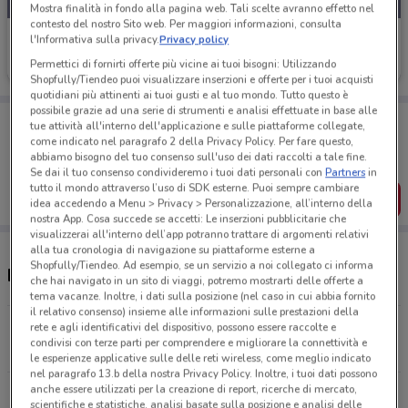
Mostra finalità in fondo alla pagina web. Tali scelte avranno effetto nel
contesto del nostro Sito web. Per maggiori informazioni, consulta
Tiscali Casa
l'Informativa sulla privacy.
Privacy policy
Permettici di fornirti offerte più vicine ai tuoi bisogni: Utilizzando
Scade il 31/08
1.3 km
Shopfully/Tiendeo puoi visualizzare inserzioni e offerte per i tuoi acquisti
quotidiani più attinenti ai tuoi gusti e al tuo mondo. Tutto questo è
possibile grazie ad una serie di strumenti e analisi effettuate in base alle
Porta DoveConviene sempre con te!
tue attività all'interno dell'applicazione e sulle piattaforme collegate,
Puoi trovare le migliori offerte dei negozi vicino a te,
come indicato nel paragrafo 2 della Privacy Policy. Per fare questo,
salvarle e creare la tua lista del risparmio, comodamente
abbiamo bisogno del tuo consenso sull'uso dei dati raccolti a tale fine.
dal tuo cellulare.
Se dai il tuo consenso condivideremo i tuoi dati personali con
Partners
in
tutto il mondo attraverso l’uso di SDK esterne. Puoi sempre cambiare
SCARICA L’APP
idea accedendo a Menu > Privacy > Personalizzazione, all’interno della
nostra App. Cosa succede se accetti: Le inserzioni pubblicitarie che
visualizzerai all'interno dell’app potranno trattare di argomenti relativi
alla tua cronologia di navigazione su piattaforme esterne a
Shopfully/Tiendeo. Ad esempio, se un servizio a noi collegato ci informa
Negozi Tiscali Casa a Milano
che hai navigato in un sito di viaggi, potremo mostrarti delle offerte a
tema vacanze. Inoltre, i dati sulla posizione (nel caso in cui abbia fornito
il relativo consenso) insieme alle informazioni sulle prestazioni della
Piazzale Francesco Baracca 5 Milano
rete e agli identificativi del dispositivo, possono essere raccolte e
condivisi con terze parti per comprendere e migliorare la connettività e
1.3 km
le esperienze applicative sulle delle reti wireless, come meglio indicato
nel paragrafo 13.b della nostra Privacy Policy. Inoltre, i tuoi dati possono
anche essere utilizzati per la creazione di report, ricerche di mercato,
Via Lorenteggio 35 Milano
scientifiche e statistiche, analisi basate sulla posizione e analisi delle