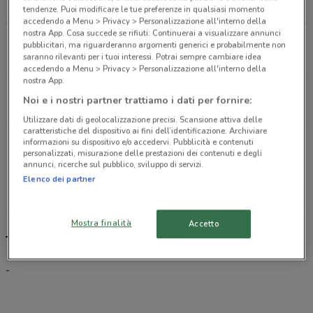
1.8 km
tendenze. Puoi modificare le tue preferenze in qualsiasi momento
accedendo a Menu > Privacy > Personalizzazione all'interno della
nostra App. Cosa succede se rifiuti: Continuerai a visualizzare annunci
Via Giacomo Soldati 18 Milano
pubblicitari, ma riguarderanno argomenti generici e probabilmente non
2.4 km
saranno rilevanti per i tuoi interessi. Potrai sempre cambiare idea
accedendo a Menu > Privacy > Personalizzazione all'interno della
nostra App.
Via Filippo Brunelleschi 2 Milano
Noi e i nostri partner trattiamo i dati per fornire:
2.4 km
Utilizzare dati di geolocalizzazione precisi. Scansione attiva delle
caratteristiche del dispositivo ai fini dell’identificazione. Archiviare
Viale Monte Ceneri 36 Milano
informazioni su dispositivo e/o accedervi. Pubblicità e contenuti
personalizzati, misurazione delle prestazioni dei contenuti e degli
2.5 km
annunci, ricerche sul pubblico, sviluppo di servizi.
Elenco dei partner
Tutti i negozi Tiscali Casa
Mostra finalità
Accetto
Tiscali Casa, offerte e negozi
-