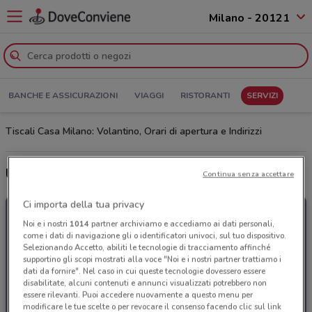
Milano - 20121
BANCHE E ASSICURAZIONI
VIAGGI
RISTORANTI
SERVIZI
Tiscali Casa Milano: Volantino, Orari di apertura e Indirizzi
Ultime offerte del volantino Tiscali Casa
Continua senza accettare
Ci importa della tua privacy
Noi e i nostri
1014
partner archiviamo e accediamo ai dati personali,
come i dati di navigazione gli o identificatori univoci, sul tuo dispositivo.
Selezionando Accetto, abiliti le tecnologie di tracciamento affinché
supportino gli scopi mostrati alla voce "Noi e i nostri partner trattiamo i
dati da fornire". Nel caso in cui queste tecnologie dovessero essere
disabilitate, alcuni contenuti e annunci visualizzati potrebbero non
essere rilevanti. Puoi accedere nuovamente a questo menu per
modificare le tue scelte o per revocare il consenso facendo clic sul link