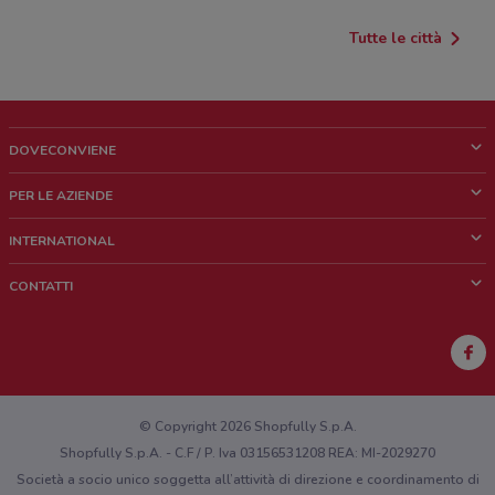
Tutte le città
DOVECONVIENE
Cos'è DoveConviene
PER LE AZIENDE
Chi siamo
Cosa facciamo
INTERNATIONAL
News e media
Richieste commerciali e marketing
Brazil
CONTATTI
Lavora con noi
Mexico
Segnalazione punto vendita
France
Segnalazione Volantino
Australia
Hai un malfunzionamento sul web o sull'app?
New Zealand
© Copyright 2026 Shopfully S.p.A.
Shopfully S.p.A. - C.F / P. Iva 03156531208 REA: MI-2029270
Società a socio unico soggetta all’attività di direzione e coordinamento di