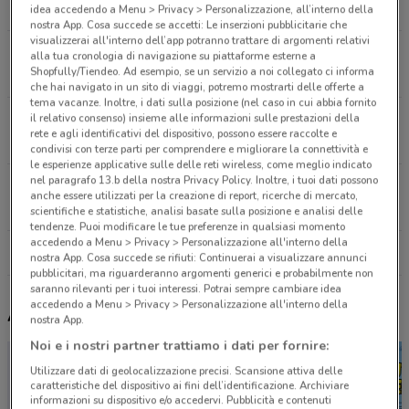
4 km
APERTO
idea accedendo a Menu > Privacy > Personalizzazione, all’interno della
nostra App. Cosa succede se accetti: Le inserzioni pubblicitarie che
visualizzerai all'interno dell’app potranno trattare di argomenti relativi
Via Cabella, 46 Milano
alla tua cronologia di navigazione su piattaforme esterne a
Shopfully/Tiendeo. Ad esempio, se un servizio a noi collegato ci informa
4.8 km
APERTO
che hai navigato in un sito di viaggi, potremo mostrarti delle offerte a
tema vacanze. Inoltre, i dati sulla posizione (nel caso in cui abbia fornito
Via Cagliero, 14/A Milano
il relativo consenso) insieme alle informazioni sulle prestazioni della
rete e agli identificativi del dispositivo, possono essere raccolte e
5.1 km
APERTO
condivisi con terze parti per comprendere e migliorare la connettività e
le esperienze applicative sulle delle reti wireless, come meglio indicato
nel paragrafo 13.b della nostra Privacy Policy. Inoltre, i tuoi dati possono
Via Garibaldi, 3 Asssago
anche essere utilizzati per la creazione di report, ricerche di mercato,
6.9 km
APERTO
scientifiche e statistiche, analisi basate sulla posizione e analisi delle
tendenze. Puoi modificare le tue preferenze in qualsiasi momento
accedendo a Menu > Privacy > Personalizzazione all'interno della
Tutti i negozi Tigros
nostra App. Cosa succede se rifiuti: Continuerai a visualizzare annunci
pubblicitari, ma riguarderanno argomenti generici e probabilmente non
saranno rilevanti per i tuoi interessi. Potrai sempre cambiare idea
accedendo a Menu > Privacy > Personalizzazione all'interno della
Altri volantini nelle vicinanze
nostra App.
Noi e i nostri partner trattiamo i dati per fornire:
Utilizzare dati di geolocalizzazione precisi. Scansione attiva delle
caratteristiche del dispositivo ai fini dell’identificazione. Archiviare
informazioni su dispositivo e/o accedervi. Pubblicità e contenuti