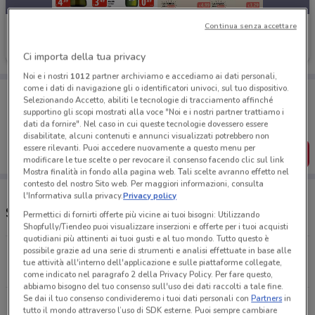
Continua senza accettare
Tigros
Scade il 18/08
1.7 km
Ci importa della tua privacy
Noi e i nostri
1012
partner archiviamo e accediamo ai dati personali,
come i dati di navigazione gli o identificatori univoci, sul tuo dispositivo.
Porta DoveConviene sempre con te!
Selezionando Accetto, abiliti le tecnologie di tracciamento affinché
Puoi trovare le migliori offerte dei negozi vicino a te,
supportino gli scopi mostrati alla voce "Noi e i nostri partner trattiamo i
salvarle e creare la tua lista del risparmio, comodamente
dati da fornire". Nel caso in cui queste tecnologie dovessero essere
dal tuo cellulare.
disabilitate, alcuni contenuti e annunci visualizzati potrebbero non
essere rilevanti. Puoi accedere nuovamente a questo menu per
SCARICA L’APP
modificare le tue scelte o per revocare il consenso facendo clic sul link
Mostra finalità in fondo alla pagina web. Tali scelte avranno effetto nel
contesto del nostro Sito web. Per maggiori informazioni, consulta
l'Informativa sulla privacy.
Privacy policy
Supermercati e orari Tigros
Permettici di fornirti offerte più vicine ai tuoi bisogni: Utilizzando
Shopfully/Tiendeo puoi visualizzare inserzioni e offerte per i tuoi acquisti
quotidiani più attinenti ai tuoi gusti e al tuo mondo. Tutto questo è
possibile grazie ad una serie di strumenti e analisi effettuate in base alle
Via Novara,15 Milano
tue attività all'interno dell'applicazione e sulle piattaforme collegate,
1.7 km
APERTO
come indicato nel paragrafo 2 della Privacy Policy. Per fare questo,
abbiamo bisogno del tuo consenso sull'uso dei dati raccolti a tale fine.
Se dai il tuo consenso condivideremo i tuoi dati personali con
Partners
in
Via Baldinucci, 73 Milano
tutto il mondo attraverso l’uso di SDK esterne. Puoi sempre cambiare