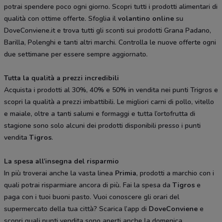
potrai spendere poco ogni giorno. Scopri tutti i prodotti alimentari di
qualità con ottime offerte. Sfoglia il
volantino online
su
DoveConviene.it e trova tutti gli sconti sui prodotti Grana Padano,
Barilla, Polenghi e tanti altri marchi. Controlla le nuove offerte ogni
due settimane per essere sempre aggiornato.
Tutta la qualità a prezzi incredibili
Acquista i prodotti al 30%, 40% e 50% in vendita nei punti Trigros e
scopri la qualità a prezzi imbattibili. Le migliori carni di pollo, vitello
e maiale, oltre a tanti salumi e formaggi e tutta l’ortofrutta di
stagione sono solo alcuni dei prodotti disponibili presso i punti
vendita
Tigros
.
La spesa all’insegna del risparmio
In più troverai anche la vasta linea
Primia
, prodotti a marchio con i
quali potrai risparmiare ancora di più. Fai la spesa da
Tigros
e
paga con i tuoi buoni pasto. Vuoi conoscere gli orari del
supermercato della tua città? Scarica l’app di
DoveConviene
e
scopri quali punti vendita sono aperti anche la domenica.