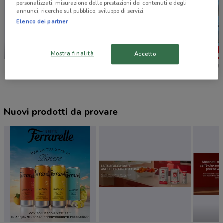
personalizzati, misurazione delle prestazioni dei contenuti e degli
annunci, ricerche sul pubblico, sviluppo di servizi.
Elenco dei partner
NUOVO
-2 GIORNI
Mostra finalità
Accetto
Il Gigante
Iper La grande i
Bennet
Nuovi prodotti da provare