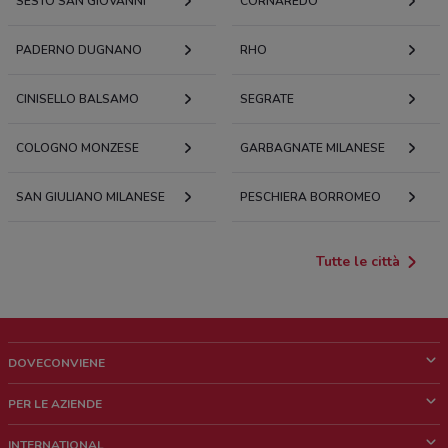
SESTO SAN GIOVANNI
CORNAREDO
PADERNO DUGNANO
RHO
CINISELLO BALSAMO
SEGRATE
COLOGNO MONZESE
GARBAGNATE MILANESE
SAN GIULIANO MILANESE
PESCHIERA BORROMEO
Tutte le città
DOVECONVIENE
Cos'è DoveConviene
PER LE AZIENDE
Chi siamo
Cosa facciamo
INTERNATIONAL