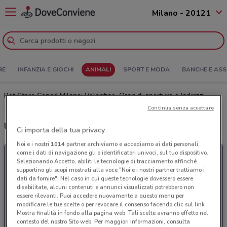
Milano - 20121
RE
INFANZIA E GIOCHI
ANIMALI
SPORT E MODA
BANCHE E ASS
Pet Store Conad Milano: Volantino, Orari di apertura e Indirizzi
Continua senza accettare
Ultime offerte del volantino Pet Store Conad
Ci importa della tua privacy
Noi e i nostri
1014
partner archiviamo e accediamo ai dati personali,
come i dati di navigazione gli o identificatori univoci, sul tuo dispositivo.
Selezionando Accetto, abiliti le tecnologie di tracciamento affinché
supportino gli scopi mostrati alla voce "Noi e i nostri partner trattiamo i
dati da fornire". Nel caso in cui queste tecnologie dovessero essere
disabilitate, alcuni contenuti e annunci visualizzati potrebbero non
essere rilevanti. Puoi accedere nuovamente a questo menu per
modificare le tue scelte o per revocare il consenso facendo clic sul link
Mostra finalità in fondo alla pagina web. Tali scelte avranno effetto nel
contesto del nostro Sito web. Per maggiori informazioni, consulta