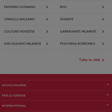
PADERNO DUGNANO
RHO
CINISELLO BALSAMO
SEGRATE
COLOGNO MONZESE
GARBAGNATE MILANESE
SAN GIULIANO MILANESE
PESCHIERA BORROMEO
Tutte le città
DOVECONVIENE
Cos'è DoveConviene
PER LE AZIENDE
Chi siamo
Cosa facciamo
INTERNATIONAL
News e media
Richieste commerciali e marketing