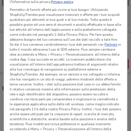
l'Informativa sulla privacy.
Privacy policy
Permettici di fornirti offerte più vicine ai tuoi bisogni: Utilizzando
Pet Store Conad
Shopfully/Tiendeo puoi visualizzare inserzioni e offerte per i tuoi acquisti
quotidiani più attinenti ai tuoi gusti e al tuo mondo. Tutto questo è
Scade il 09/09
21.3 km
possibile grazie ad una serie di strumenti e analisi effettuate in base alle
tue attività all'interno dell'applicazione e sulle piattaforme collegate,
come indicato nel paragrafo 2 della Privacy Policy. Per fare questo,
Porta DoveConviene sempre con te!
abbiamo bisogno del tuo consenso sull'uso dei dati raccolti a tale fine.
Puoi trovare le migliori offerte dei negozi vicino a te,
Se dai il tuo consenso condivideremo i tuoi dati personali con
Partners
in
salvarle e creare la tua lista del risparmio, comodamente
tutto il mondo attraverso l’uso di SDK esterne. Puoi sempre cambiare
dal tuo cellulare.
idea accedendo a Menu > Privacy > Personalizzazione, all’interno della
nostra App. Cosa succede se accetti: Le inserzioni pubblicitarie che
SCARICA L’APP
visualizzerai all'interno dell’app potranno trattare di argomenti relativi
alla tua cronologia di navigazione su piattaforme esterne a
Shopfully/Tiendeo. Ad esempio, se un servizio a noi collegato ci informa
che hai navigato in un sito di viaggi, potremo mostrarti delle offerte a
tema vacanze. Inoltre, i dati sulla posizione (nel caso in cui abbia fornito
Negozi Pet Store Conad a Milano
il relativo consenso) insieme alle informazioni sulle prestazioni della
rete e agli identificativi del dispositivo, possono essere raccolte e
condivisi con terze parti per comprendere e migliorare la connettività e
le esperienze applicative sulle delle reti wireless, come meglio indicato
VIA DELLA PECETTA 33 Milano
nel paragrafo 13.b della nostra Privacy Policy. Inoltre, i tuoi dati possono
3 km
anche essere utilizzati per la creazione di report, ricerche di mercato,
scientifiche e statistiche, analisi basate sulla posizione e analisi delle
tendenze. Puoi modificare le tue preferenze in qualsiasi momento
Via Palmiro Togliatti 4 Rescaldina
accedendo a Menu > Privacy > Personalizzazione all'interno della