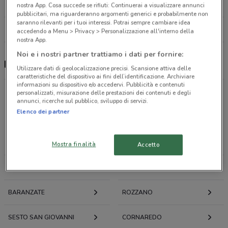
21.3 km
APERTO
nostra App. Cosa succede se rifiuti: Continuerai a visualizzare annunci
pubblicitari, ma riguarderanno argomenti generici e probabilmente non
saranno rilevanti per i tuoi interessi. Potrai sempre cambiare idea
Tutti i negozi Pet Store Conad
accedendo a Menu > Privacy > Personalizzazione all'interno della
nostra App.
Noi e i nostri partner trattiamo i dati per fornire:
Pet Store Conad, offerte e negozi
Utilizzare dati di geolocalizzazione precisi. Scansione attiva delle
caratteristiche del dispositivo ai fini dell’identificazione. Archiviare
informazioni su dispositivo e/o accedervi. Pubblicità e contenuti
personalizzati, misurazione delle prestazioni dei contenuti e degli
annunci, ricerche sul pubblico, sviluppo di servizi.
Elenco dei partner
Offerte volantini e cataloghi per città nelle vicinanze
MILANO
CESANO BOSCONE
Mostra finalità
Accetto
CORSICO
NOVATE MILANESE
BARANZATE
ROZZANO
SESTO SAN GIOVANNI
CORNAREDO