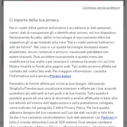
Continua senza accettare
MediaWorld
Ci importa della tua privacy
Scade domani
2.2 km
Noi e i nostri
1014
partner archiviamo e accediamo ai dati personali,
come i dati di navigazione gli o identificatori univoci, sul tuo dispositivo.
Selezionando Accetto, abiliti le tecnologie di tracciamento affinché
supportino gli scopi mostrati alla voce "Noi e i nostri partner trattiamo i
dati da fornire". Nel caso in cui queste tecnologie dovessero essere
disabilitate, alcuni contenuti e annunci visualizzati potrebbero non
essere rilevanti. Puoi accedere nuovamente a questo menu per
modificare le tue scelte o per revocare il consenso facendo clic sul link
Mostra finalità in fondo alla pagina web. Tali scelte avranno effetto nel
contesto del nostro Sito web. Per maggiori informazioni, consulta
l'Informativa sulla privacy.
Privacy policy
Permettici di fornirti offerte più vicine ai tuoi bisogni: Utilizzando
Shopfully/Tiendeo puoi visualizzare inserzioni e offerte per i tuoi acquisti
quotidiani più attinenti ai tuoi gusti e al tuo mondo. Tutto questo è
possibile grazie ad una serie di strumenti e analisi effettuate in base alle
MediaWorld
tue attività all'interno dell'applicazione e sulle piattaforme collegate,
come indicato nel paragrafo 2 della Privacy Policy. Per fare questo,
Scade venerdì
2.2 km
abbiamo bisogno del tuo consenso sull'uso dei dati raccolti a tale fine.
Se dai il tuo consenso condivideremo i tuoi dati personali con
Partners
in
tutto il mondo attraverso l’uso di SDK esterne. Puoi sempre cambiare