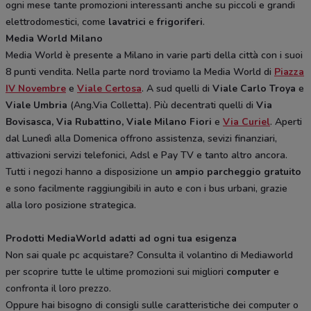
ogni mese tante promozioni interessanti anche su piccoli e grandi
elettrodomestici, come
lavatrici
e
frigoriferi
.
Media World Milano
Media World è presente a Milano in varie parti della città con i suoi
8 punti vendita. Nella parte nord troviamo la Media World di
Piazza
IV Novembre
e
Viale Certosa
. A sud quelli di
Viale Carlo Troya
e
Viale Umbria
(Ang.Via Colletta). Più decentrati quelli di
Via
Bovisasca, Via Rubattino, Viale Milano Fiori
e
Via Curiel
. Aperti
dal Lunedì alla Domenica offrono assistenza, sevizi finanziari,
attivazioni servizi telefonici, Adsl e Pay TV e tanto altro ancora.
Tutti i negozi hanno a disposizione un
ampio parcheggio gratuito
e sono facilmente raggiungibili in auto e con i bus urbani, grazie
alla loro posizione strategica.
Prodotti MediaWorld adatti ad ogni tua esigenza
Non sai quale pc acquistare? Consulta il volantino di Mediaworld
per scoprire tutte le ultime promozioni sui migliori
computer
e
confronta il loro prezzo.
Oppure hai bisogno di consigli sulle caratteristiche dei computer o