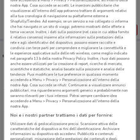
idea accedendo a Menu > Privacy > Personalizzazione, all’interno della
Porta DoveConviene sempre con te!
nostra App. Cosa succede se accetti: Le inserzioni pubblicitarie che
Puoi trovare le migliori offerte dei negozi vicino a te,
visualizzerai all'interno dell’app potranno trattare di argomenti relativi
salvarle e creare la tua lista del risparmio, comodamente
alla tua cronologia di navigazione su piattaforme esterne a
dal tuo cellulare.
Shopfully/Tiendeo. Ad esempio, se un servizio a noi collegato ci informa
che hai navigato in un sito di viaggi, potremo mostrarti delle offerte a
SCARICA L’APP
tema vacanze. Inoltre, i dati sulla posizione (nel caso in cui abbia fornito
il relativo consenso) insieme alle informazioni sulle prestazioni della
rete e agli identificativi del dispositivo, possono essere raccolte e
condivisi con terze parti per comprendere e migliorare la connettività e
le esperienze applicative sulle delle reti wireless, come meglio indicato
Orari e negozi Media World
nel paragrafo 13.b della nostra Privacy Policy. Inoltre, i tuoi dati possono
anche essere utilizzati per la creazione di report, ricerche di mercato,
scientifiche e statistiche, analisi basate sulla posizione e analisi delle
Viale Certosa, 29 Milano
tendenze. Puoi modificare le tue preferenze in qualsiasi momento
accedendo a Menu > Privacy > Personalizzazione all'interno della
2.2 km
CHIUSO
nostra App. Cosa succede se rifiuti: Continuerai a visualizzare annunci
pubblicitari, ma riguarderanno argomenti generici e probabilmente non
saranno rilevanti per i tuoi interessi. Potrai sempre cambiare idea
Viale Carlo Troya, 18 Milano
accedendo a Menu > Privacy > Personalizzazione all'interno della
2.2 km
CHIUSO
nostra App.
Noi e i nostri partner trattiamo i dati per fornire:
Viale Umbria, 16 Milano
Utilizzare dati di geolocalizzazione precisi. Scansione attiva delle
5.4 km
CHIUSO
caratteristiche del dispositivo ai fini dell’identificazione. Archiviare
informazioni su dispositivo e/o accedervi. Pubblicità e contenuti
personalizzati, misurazione delle prestazioni dei contenuti e degli