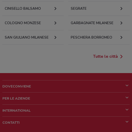
CINISELLO BALSAMO
SEGRATE
COLOGNO MONZESE
GARBAGNATE MILANESE
SAN GIULIANO MILANESE
PESCHIERA BORROMEO
Tutte le città
DOVECONVIENE
Cos'è DoveConviene
PER LE AZIENDE
Chi siamo
Cosa facciamo
INTERNATIONAL
News e media
Richieste commerciali e marketing
Brazil
CONTATTI
Lavora con noi
Mexico