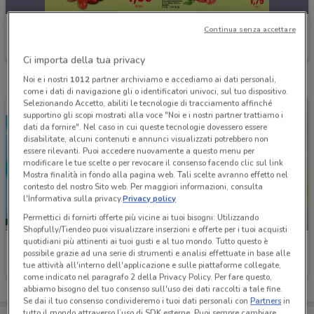
Interspar
Continua senza accettare
Scade domenica
23.6 km
Ci importa della tua privacy
Noi e i nostri
1012
partner archiviamo e accediamo ai dati personali,
come i dati di navigazione gli o identificatori univoci, sul tuo dispositivo.
Selezionando Accetto, abiliti le tecnologie di tracciamento affinché
supportino gli scopi mostrati alla voce "Noi e i nostri partner trattiamo i
dati da fornire". Nel caso in cui queste tecnologie dovessero essere
disabilitate, alcuni contenuti e annunci visualizzati potrebbero non
essere rilevanti. Puoi accedere nuovamente a questo menu per
modificare le tue scelte o per revocare il consenso facendo clic sul link
Mostra finalità in fondo alla pagina web. Tali scelte avranno effetto nel
contesto del nostro Sito web. Per maggiori informazioni, consulta
l'Informativa sulla privacy.
Privacy policy
Permettici di fornirti offerte più vicine ai tuoi bisogni: Utilizzando
-5 GIORNI
-5 GIORNI
Shopfully/Tiendeo puoi visualizzare inserzioni e offerte per i tuoi acquisti
quotidiani più attinenti ai tuoi gusti e al tuo mondo. Tutto questo è
Interspar
Interspar
possibile grazie ad una serie di strumenti e analisi effettuate in base alle
tue attività all'interno dell'applicazione e sulle piattaforme collegate,
Scade mercoledì
23.6 km
Scade mercoledì
23.6 km
come indicato nel paragrafo 2 della Privacy Policy. Per fare questo,
abbiamo bisogno del tuo consenso sull'uso dei dati raccolti a tale fine.
Se dai il tuo consenso condivideremo i tuoi dati personali con
Partners
in
tutto il mondo attraverso l’uso di SDK esterne. Puoi sempre cambiare