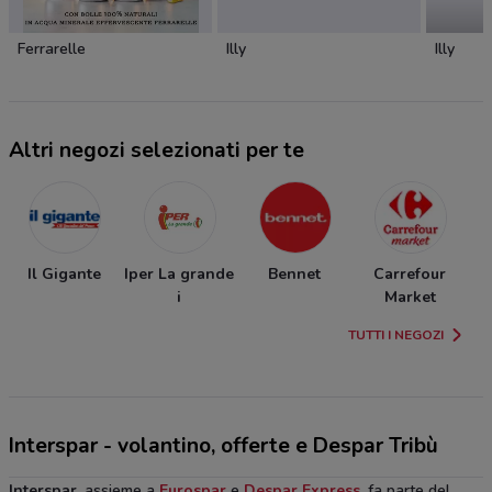
Ferrarelle
Illy
Illy
Altri negozi selezionati per te
Il Gigante
Iper La grande
Bennet
Carrefour
i
Market
TUTTI I NEGOZI
Interspar - volantino, offerte e Despar Tribù
Interspar
, assieme a
Eurospar
e
Despar Express
, fa parte del