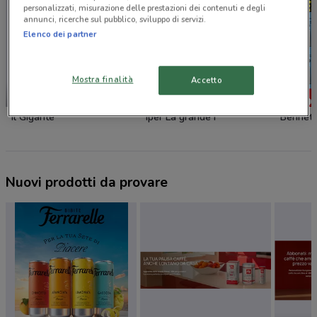
personalizzati, misurazione delle prestazioni dei contenuti e degli
annunci, ricerche sul pubblico, sviluppo di servizi.
Elenco dei partner
Mostra finalità
Accetto
NUOVO
-2 GIORNI
Il Gigante
Iper La grande i
Bennet
Nuovi prodotti da provare