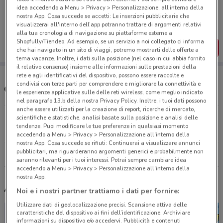
Porta DoveConviene sempre con te!
idea accedendo a Menu > Privacy > Personalizzazione, all’interno della
Puoi trovare le migliori offerte dei negozi vicino a te,
nostra App. Cosa succede se accetti: Le inserzioni pubblicitarie che
salvarle e creare la tua lista del risparmio, comodamente
visualizzerai all'interno dell’app potranno trattare di argomenti relativi
dal tuo cellulare.
alla tua cronologia di navigazione su piattaforme esterne a
Shopfully/Tiendeo. Ad esempio, se un servizio a noi collegato ci informa
SCARICA L’APP
che hai navigato in un sito di viaggi, potremo mostrarti delle offerte a
tema vacanze. Inoltre, i dati sulla posizione (nel caso in cui abbia fornito
il relativo consenso) insieme alle informazioni sulle prestazioni della
rete e agli identificativi del dispositivo, possono essere raccolte e
condivisi con terze parti per comprendere e migliorare la connettività e
Orari e supermercati Interspar
le esperienze applicative sulle delle reti wireless, come meglio indicato
nel paragrafo 13.b della nostra Privacy Policy. Inoltre, i tuoi dati possono
anche essere utilizzati per la creazione di report, ricerche di mercato,
Via Mascagni 56/58 Mariano Comense
scientifiche e statistiche, analisi basate sulla posizione e analisi delle
tendenze. Puoi modificare le tue preferenze in qualsiasi momento
23.6 km
APERTO
accedendo a Menu > Privacy > Personalizzazione all'interno della
nostra App. Cosa succede se rifiuti: Continuerai a visualizzare annunci
pubblicitari, ma riguarderanno argomenti generici e probabilmente non
Tutti i negozi Interspar
saranno rilevanti per i tuoi interessi. Potrai sempre cambiare idea
accedendo a Menu > Privacy > Personalizzazione all'interno della
nostra App.
Altri volantini nelle vicinanze
Noi e i nostri partner trattiamo i dati per fornire:
Utilizzare dati di geolocalizzazione precisi. Scansione attiva delle
caratteristiche del dispositivo ai fini dell’identificazione. Archiviare
informazioni su dispositivo e/o accedervi. Pubblicità e contenuti