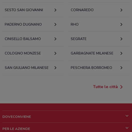
SESTO SAN GIOVANNI
CORNAREDO
PADERNO DUGNANO
RHO
CINISELLO BALSAMO
SEGRATE
COLOGNO MONZESE
GARBAGNATE MILANESE
SAN GIULIANO MILANESE
PESCHIERA BORROMEO
Tutte le città
DOVECONVIENE
Cos'è DoveConviene
PER LE AZIENDE