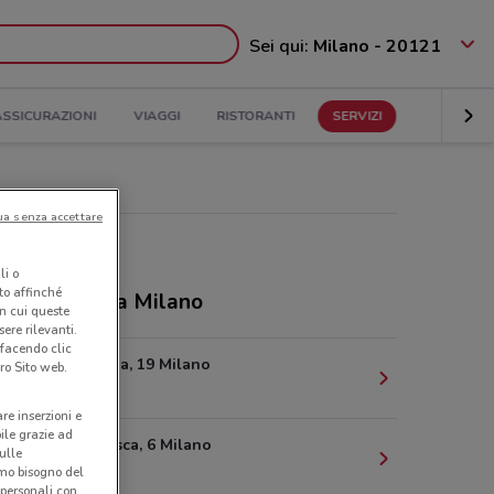
Sei qui:
Milano - 20121
ASSICURAZIONI
VIAGGI
RISTORANTI
SERVIZI
ua senza accettare
li o
nto affinché
ozi Ehiweb a Milano
in cui queste
ere rilevanti.
 facendo clic
Via Zamagna, 19 Milano
ro Sito web.
1.4 km
are inserzioni e
bile grazie ad
Piazza Velasca, 6 Milano
sulle
3.3 km
amo bisogno del
 personali con