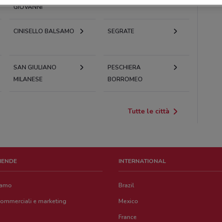
GIOVANNI
CINISELLO BALSAMO
SEGRATE
SAN GIULIANO
PESCHIERA
MILANESE
BORROMEO
Tutte le città
ZIENDE
INTERNATIONAL
iamo
Brazil
commerciali e marketing
Mexico
France