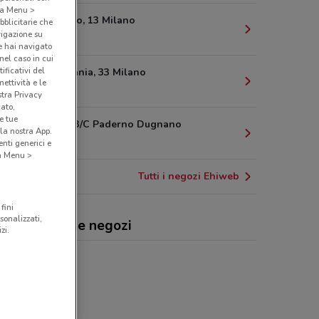
o a Menu >
Via Bronzino, 13 Milano
bblicitarie che
vigazione su
5.5 km
e hai navigato
(nel caso in cui
ificativi del
V. Le Campania, 33 Milano
ettività e le
5.7 km
stra Privacy
cato,
e tue
Via Reali, 43/C Paderno Dugnano
la nostra App.
11.5 km
nti generici e
 a Menu >
Tutti i negozi Ehiweb
fini
sonalizzati,
web, offerte e negozi
zi.