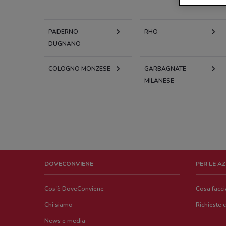
PADERNO
RHO
DUGNANO
COLOGNO MONZESE
GARBAGNATE
MILANESE
DOVECONVIENE
PER LE A
Cos'è DoveConviene
Cosa facc
Chi siamo
Richieste 
News e media