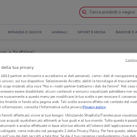
INFANZIA E GIOCHI
ANIMALI
SPORT E MODA
BANCHE E 
a e Indirizzi
Contin
web a Milano
 della tua privacy
i
1012
partner archiviamo e accediamo ai dati personali, come i dati di navigazione g
ri univoci, sul tuo dispositivo. Selezionando Accetto, abiliti le tecnologie di tracciame
Neg
li scopi mostrati alla voce "Noi e i nostri partner trattiamo i dati da fornire". Nel caso 
ovessero essere disabilitate, alcuni contenuti e annunci visualizzati potrebbero non ess
re nuovamente a questo menu per modificare le tue scelte o per revocare il consenso
tra finalità in fondo alla pagina web. Tali scelte avranno effetto nel contesto del nost
 informazioni, consulta l'Informativa sulla privacy.
Privacy policy
i fornirti offerte più vicine ai tuoi bisogni: Utilizzando Shopfully/Tiendeo puoi visualizz
i tuoi acquisti quotidiani più attinenti ai tuoi gusti e al tuo mondo. Tutto questo è possi
 strumenti e analisi effettuate in base alle tue attività all'interno dell'applicazione e 
collegate, come indicato nel paragrafo 2 della Privacy Policy. Per fare questo, abbi
 sull'uso dei dati raccolti a tale fine. Se dai il tuo consenso condivideremo i tuoi dati