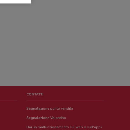
CONTATTI
Segnalazione punto vendita
Segnalazione Volantino
Hai un malfunzionamento sul web o sull'app?