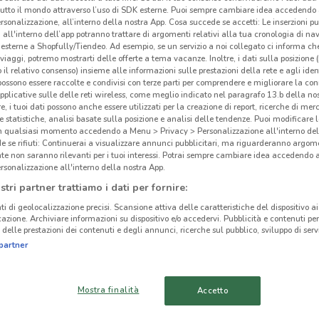
tutto il mondo attraverso l’uso di SDK esterne. Puoi sempre cambiare idea accedend
rsonalizzazione, all’interno della nostra App. Cosa succede se accetti: Le inserzioni pu
i all'interno dell’app potranno trattare di argomenti relativi alla tua cronologia di na
esterne a Shopfully/Tiendeo. Ad esempio, se un servizio a noi collegato ci informa ch
i viaggi, potremo mostrarti delle offerte a tema vacanze. Inoltre, i dati sulla posizione 
o il relativo consenso) insieme alle informazioni sulle prestazioni della rete e agli ident
 possono essere raccolte e condivisi con terze parti per comprendere e migliorare la conn
pplicative sulle delle reti wireless, come meglio indicato nel paragrafo 13.b della no
re, i tuoi dati possono anche essere utilizzati per la creazione di report, ricerche di mer
 e statistiche, analisi basate sulla posizione e analisi delle tendenze. Puoi modificare l
in qualsiasi momento accedendo a Menu > Privacy > Personalizzazione all'interno del
 se rifiuti: Continuerai a visualizzare annunci pubblicitari, ma riguarderanno argome
te non saranno rilevanti per i tuoi interessi. Potrai sempre cambiare idea accedendo
rsonalizzazione all'interno della nostra App.
1.4 km
stri partner trattiamo i dati per fornire:
ti di geolocalizzazione precisi. Scansione attiva delle caratteristiche del dispositivo ai 
icazione. Archiviare informazioni su dispositivo e/o accedervi. Pubblicità e contenuti per
Ehi
delle prestazioni dei contenuti e degli annunci, ricerche sul pubblico, sviluppo di servi
cinanze
partner
-
CORSICO
NOVATE MILANESE
Mostra finalità
Accetto
SESTO SAN
CORNAREDO