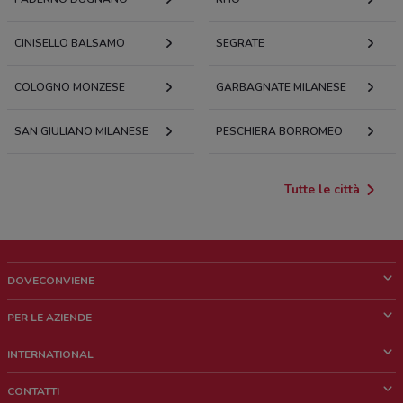
CINISELLO BALSAMO
SEGRATE
COLOGNO MONZESE
GARBAGNATE MILANESE
SAN GIULIANO MILANESE
PESCHIERA BORROMEO
Tutte le città
DOVECONVIENE
Cos'è DoveConviene
PER LE AZIENDE
Chi siamo
Cosa facciamo
INTERNATIONAL
News e media
Richieste commerciali e marketing
Brazil
CONTATTI
Lavora con noi