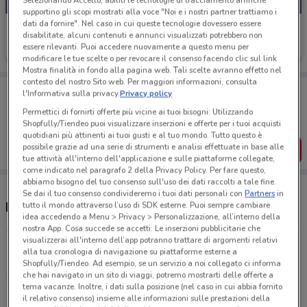
Selezionando Accetto, abiliti le tecnologie di tracciamento affinché
supportino gli scopi mostrati alla voce "Noi e i nostri partner trattiamo i
dati da fornire". Nel caso in cui queste tecnologie dovessero essere
Vodafone
disabilitate, alcuni contenuti e annunci visualizzati potrebbero non
essere rilevanti. Puoi accedere nuovamente a questo menu per
Scade il 31/08
450 m
modificare le tue scelte o per revocare il consenso facendo clic sul link
Mostra finalità in fondo alla pagina web. Tali scelte avranno effetto nel
contesto del nostro Sito web. Per maggiori informazioni, consulta
Porta DoveConviene sempre con te!
l'Informativa sulla privacy.
Privacy policy
Puoi trovare le migliori offerte dei negozi vicino a te,
Permettici di fornirti offerte più vicine ai tuoi bisogni: Utilizzando
salvarle e creare la tua lista del risparmio, comodamente
Shopfully/Tiendeo puoi visualizzare inserzioni e offerte per i tuoi acquisti
dal tuo cellulare.
quotidiani più attinenti ai tuoi gusti e al tuo mondo. Tutto questo è
possibile grazie ad una serie di strumenti e analisi effettuate in base alle
SCARICA L’APP
tue attività all'interno dell'applicazione e sulle piattaforme collegate,
come indicato nel paragrafo 2 della Privacy Policy. Per fare questo,
abbiamo bisogno del tuo consenso sull'uso dei dati raccolti a tale fine.
Se dai il tuo consenso condivideremo i tuoi dati personali con
Partners
in
Negozi Vodafone e orari
tutto il mondo attraverso l’uso di SDK esterne. Puoi sempre cambiare
idea accedendo a Menu > Privacy > Personalizzazione, all’interno della
nostra App. Cosa succede se accetti: Le inserzioni pubblicitarie che
visualizzerai all'interno dell’app potranno trattare di argomenti relativi
Via Marghera, 3 Milano
alla tua cronologia di navigazione su piattaforme esterne a
450 m
Shopfully/Tiendeo. Ad esempio, se un servizio a noi collegato ci informa
che hai navigato in un sito di viaggi, potremo mostrarti delle offerte a
tema vacanze. Inoltre, i dati sulla posizione (nel caso in cui abbia fornito
Corso Vercelli, 31 Milano
il relativo consenso) insieme alle informazioni sulle prestazioni della