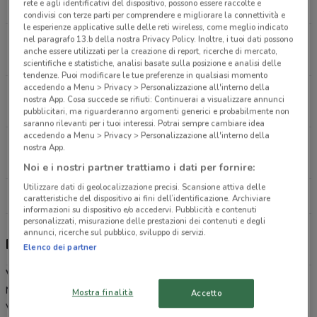
rete e agli identificativi del dispositivo, possono essere raccolte e
924 m
CHIUSO
condivisi con terze parti per comprendere e migliorare la connettività e
le esperienze applicative sulle delle reti wireless, come meglio indicato
nel paragrafo 13.b della nostra Privacy Policy. Inoltre, i tuoi dati possono
Via Piero Della Francesca, 23 Milano
anche essere utilizzati per la creazione di report, ricerche di mercato,
1.9 km
CHIUSO
scientifiche e statistiche, analisi basate sulla posizione e analisi delle
tendenze. Puoi modificare le tue preferenze in qualsiasi momento
accedendo a Menu > Privacy > Personalizzazione all'interno della
Via Lorenteggio, 62 Milano
nostra App. Cosa succede se rifiuti: Continuerai a visualizzare annunci
2 km
pubblicitari, ma riguarderanno argomenti generici e probabilmente non
saranno rilevanti per i tuoi interessi. Potrai sempre cambiare idea
accedendo a Menu > Privacy > Personalizzazione all'interno della
Via Solari, 1 Milano
nostra App.
2.1 km
CHIUSO
Noi e i nostri partner trattiamo i dati per fornire:
Utilizzare dati di geolocalizzazione precisi. Scansione attiva delle
Tutti i negozi Vodafone
caratteristiche del dispositivo ai fini dell’identificazione. Archiviare
informazioni su dispositivo e/o accedervi. Pubblicità e contenuti
personalizzati, misurazione delle prestazioni dei contenuti e degli
annunci, ricerche sul pubblico, sviluppo di servizi.
Passa a Vodafone
Elenco dei partner
Vodafone Milano
Nella città di Milano avrai a disposizione vari punti vendita
Mostra finalità
Accetto
Vodafone a secondo del quartiere in cui vivi. In pieno centro nel