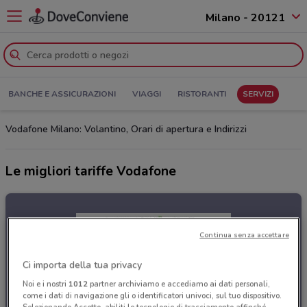
Milano - 20121
BANCHE E ASSICURAZIONI
VIAGGI
RISTORANTI
SERVIZI
Vodafone Milano: Volantino, Orari di apertura e Indirizzi
Le migliori tariffe Vodafone
Continua senza accettare
Ci importa della tua privacy
Noi e i nostri
1012
partner archiviamo e accediamo ai dati personali,
come i dati di navigazione gli o identificatori univoci, sul tuo dispositivo.