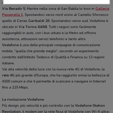
quadrilatero della moda quello di
Via Agnello 4
,
Via Orefici 2
e
Via Benadir 5
. Mentre nella zona di San Babila lo trovi in
Galleria
Passerella 1
. Spostandoci verso nord vicino al Castello Sforzesco
quello di
Corso Garibaldi 20
. Spostandoci verso sud, Vodafone è
ubicato in
Via Torino 64/68
. Tutti i negozi sono facilmente
raggiungibili in auto, con i bus urbani e la Metro ed offrono
assistenza, attivazioni servizi telefonici e tanto altro.
Vodafone
è una delle principali compagnie di comunicazione
mobile, “quella che prende meglio”, secondo un esperimento
condotto dall’Istituto Tedesco di Qualità e Finanza su 13 regioni
italiane.
Vai alla velocità della luce con la nuova rete 4G di Vodafone, la
rete 4G
più grande d’Europa, che ha raggiunto ormai la bellezza di
4500 comuni e che ti permette di scaricare e navigare in Internet
fino a 225 Mbps.
La rivoluzione Vodafone
Più design, più velocità e più controllo con la
Vodafone Station
Revolution
, il modem per la rete fissa di Vodafone con Wi-fi ultra-