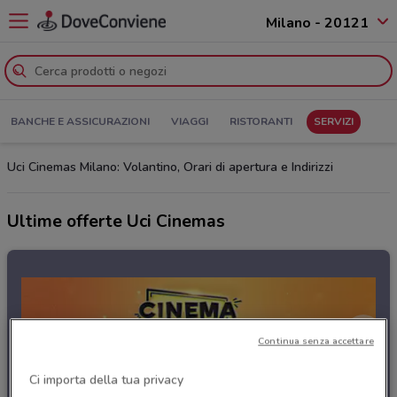
Milano - 20121
BANCHE E ASSICURAZIONI
VIAGGI
RISTORANTI
SERVIZI
Uci Cinemas Milano: Volantino, Orari di apertura e Indirizzi
Ultime offerte Uci Cinemas
Continua senza accettare
Ci importa della tua privacy