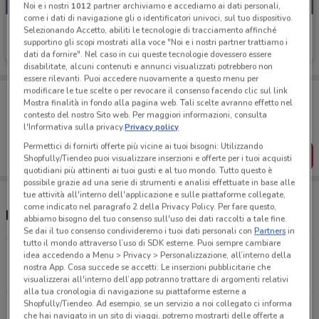
Noi e i nostri
1012
partner archiviamo e accediamo ai dati personali,
come i dati di navigazione gli o identificatori univoci, sul tuo dispositivo.
Uci Cinemas
Selezionando Accetto, abiliti le tecnologie di tracciamento affinché
supportino gli scopi mostrati alla voce "Noi e i nostri partner trattiamo i
Scade il 20/09
997 m
dati da fornire". Nel caso in cui queste tecnologie dovessero essere
disabilitate, alcuni contenuti e annunci visualizzati potrebbero non
essere rilevanti. Puoi accedere nuovamente a questo menu per
modificare le tue scelte o per revocare il consenso facendo clic sul link
Porta DoveConviene sempre con te!
Mostra finalità in fondo alla pagina web. Tali scelte avranno effetto nel
Puoi trovare le migliori offerte dei negozi vicino a te,
contesto del nostro Sito web. Per maggiori informazioni, consulta
salvarle e creare la tua lista del risparmio, comodamente
l'Informativa sulla privacy.
Privacy policy
dal tuo cellulare.
Permettici di fornirti offerte più vicine ai tuoi bisogni: Utilizzando
SCARICA L’APP
Shopfully/Tiendeo puoi visualizzare inserzioni e offerte per i tuoi acquisti
quotidiani più attinenti ai tuoi gusti e al tuo mondo. Tutto questo è
possibile grazie ad una serie di strumenti e analisi effettuate in base alle
tue attività all'interno dell'applicazione e sulle piattaforme collegate,
come indicato nel paragrafo 2 della Privacy Policy. Per fare questo,
Negozi Uci Cinemas a Milano
abbiamo bisogno del tuo consenso sull'uso dei dati raccolti a tale fine.
Se dai il tuo consenso condivideremo i tuoi dati personali con
Partners
in
tutto il mondo attraverso l’uso di SDK esterne. Puoi sempre cambiare
idea accedendo a Menu > Privacy > Personalizzazione, all’interno della
Corso Vercelli, 18 Milano
nostra App. Cosa succede se accetti: Le inserzioni pubblicitarie che
996 m
visualizzerai all'interno dell’app potranno trattare di argomenti relativi
alla tua cronologia di navigazione su piattaforme esterne a
Shopfully/Tiendeo. Ad esempio, se un servizio a noi collegato ci informa
Via Giovanni Gentile, 3 Milano
che hai navigato in un sito di viaggi, potremo mostrarti delle offerte a