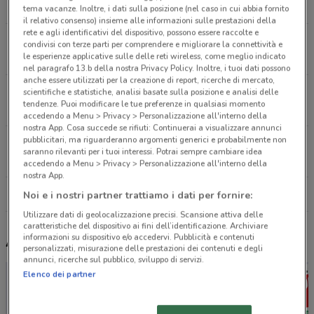
4.7 km
tema vacanze. Inoltre, i dati sulla posizione (nel caso in cui abbia fornito
il relativo consenso) insieme alle informazioni sulle prestazioni della
rete e agli identificativi del dispositivo, possono essere raccolte e
Viale Milano Fiori Assago
condivisi con terze parti per comprendere e migliorare la connettività e
le esperienze applicative sulle delle reti wireless, come meglio indicato
6.9 km
nel paragrafo 13.b della nostra Privacy Policy. Inoltre, i tuoi dati possono
anche essere utilizzati per la creazione di report, ricerche di mercato,
Viale Sarca, 336 Milano
scientifiche e statistiche, analisi basate sulla posizione e analisi delle
tendenze. Puoi modificare le tue preferenze in qualsiasi momento
7.7 km
accedendo a Menu > Privacy > Personalizzazione all'interno della
nostra App. Cosa succede se rifiuti: Continuerai a visualizzare annunci
pubblicitari, ma riguarderanno argomenti generici e probabilmente non
Viale S. Francesco, 33 Pioltello
saranno rilevanti per i tuoi interessi. Potrai sempre cambiare idea
13.9 km
accedendo a Menu > Privacy > Personalizzazione all'interno della
nostra App.
Tutti i negozi Uci Cinemas
Noi e i nostri partner trattiamo i dati per fornire:
Utilizzare dati di geolocalizzazione precisi. Scansione attiva delle
caratteristiche del dispositivo ai fini dell’identificazione. Archiviare
informazioni su dispositivo e/o accedervi. Pubblicità e contenuti
Altri volantini nelle vicinanze
personalizzati, misurazione delle prestazioni dei contenuti e degli
annunci, ricerche sul pubblico, sviluppo di servizi.
Elenco dei partner