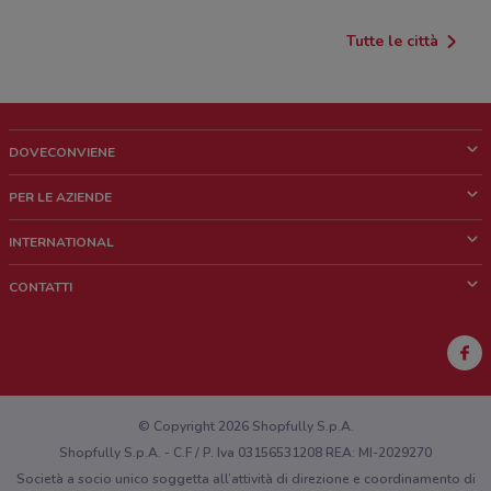
Tutte le città
DOVECONVIENE
Cos'è DoveConviene
PER LE AZIENDE
Chi siamo
Cosa facciamo
INTERNATIONAL
News e media
Richieste commerciali e marketing
Brazil
CONTATTI
Lavora con noi
Mexico
Segnalazione punto vendita
France
Segnalazione Volantino
Australia
Hai un malfunzionamento sul web o sull'app?
New Zealand
© Copyright 2026 Shopfully S.p.A.
Shopfully S.p.A. - C.F / P. Iva 03156531208 REA: MI-2029270
Società a socio unico soggetta all’attività di direzione e coordinamento di