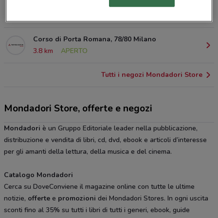
Corso San Gottardo, 30 Milano
3.3 km
CHIUSO
Corso di Porta Romana, 78/80 Milano
3.8 km
APERTO
Tutti i negozi Mondadori Store
Mondadori Store, offerte e negozi
Mondadori
è un Gruppo Editoriale leader nella pubblicazione,
distribuzione e vendita di libri, cd, dvd, ebook e articoli d’interesse
per gli amanti della lettura, della musica e del cinema.
Catalogo Mondadori
Cerca su DoveConviene il magazine online con tutte le ultime
notizie,
offerte
e
promozioni
dei Mondadori Stores. In ogni uscita
sconti fino al 35% su tutti i libri di tutti i generi, ebook, guide