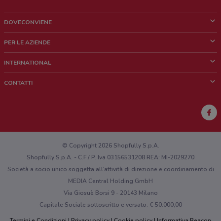
DOVECONVIENE
Cos'è DoveConviene
PER LE AZIENDE
Chi siamo
Cosa facciamo
INTERNATIONAL
News e media
Richieste commerciali e marketing
Brazil
CONTATTI
Lavora con noi
Mexico
Segnalazione punto vendita
France
Segnalazione Volantino
Australia
Hai un malfunzionamento sul web o sull'app?
New Zealand
© Copyright 2026 Shopfully S.p.A.
Shopfully S.p.A. - C.F / P. Iva 03156531208 REA: MI-2029270
Società a socio unico soggetta all’attività di direzione e coordinamento di
MEDIA Central Holding GmbH
Via Giosuè Borsi 9 - 20143 Milano
Capitale Sociale sottoscritto e versato: € 50.000,00
Termini e Condizioni
Privacy policy
Cookie policy
Informativa Beacon