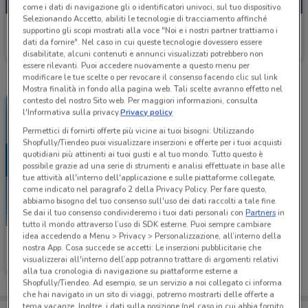
come i dati di navigazione gli o identificatori univoci, sul tuo dispositivo.
Selezionando Accetto, abiliti le tecnologie di tracciamento affinché
Mondadori Store
supportino gli scopi mostrati alla voce "Noi e i nostri partner trattiamo i
dati da fornire". Nel caso in cui queste tecnologie dovessero essere
Scade il 31/08
379 m
disabilitate, alcuni contenuti e annunci visualizzati potrebbero non
essere rilevanti. Puoi accedere nuovamente a questo menu per
modificare le tue scelte o per revocare il consenso facendo clic sul link
Mostra finalità in fondo alla pagina web. Tali scelte avranno effetto nel
contesto del nostro Sito web. Per maggiori informazioni, consulta
l'Informativa sulla privacy.
Privacy policy
Permettici di fornirti offerte più vicine ai tuoi bisogni: Utilizzando
Shopfully/Tiendeo puoi visualizzare inserzioni e offerte per i tuoi acquisti
quotidiani più attinenti ai tuoi gusti e al tuo mondo. Tutto questo è
possibile grazie ad una serie di strumenti e analisi effettuate in base alle
tue attività all'interno dell'applicazione e sulle piattaforme collegate,
come indicato nel paragrafo 2 della Privacy Policy. Per fare questo,
abbiamo bisogno del tuo consenso sull'uso dei dati raccolti a tale fine.
Se dai il tuo consenso condivideremo i tuoi dati personali con
Partners
in
tutto il mondo attraverso l’uso di SDK esterne. Puoi sempre cambiare
idea accedendo a Menu > Privacy > Personalizzazione, all’interno della
Mondadori Store
nostra App. Cosa succede se accetti: Le inserzioni pubblicitarie che
visualizzerai all'interno dell’app potranno trattare di argomenti relativi
Scade il 23/08
379 m
alla tua cronologia di navigazione su piattaforme esterne a
Shopfully/Tiendeo. Ad esempio, se un servizio a noi collegato ci informa
che hai navigato in un sito di viaggi, potremo mostrarti delle offerte a
tema vacanze. Inoltre, i dati sulla posizione (nel caso in cui abbia fornito