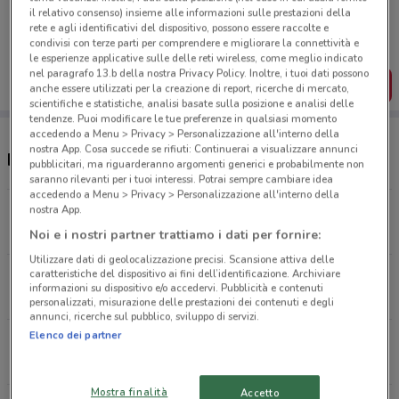
Porta DoveConviene sempre con te!
il relativo consenso) insieme alle informazioni sulle prestazioni della
Puoi trovare le migliori offerte dei negozi vicino a te,
rete e agli identificativi del dispositivo, possono essere raccolte e
salvarle e creare la tua lista del risparmio, comodamente
condivisi con terze parti per comprendere e migliorare la connettività e
dal tuo cellulare.
le esperienze applicative sulle delle reti wireless, come meglio indicato
nel paragrafo 13.b della nostra Privacy Policy. Inoltre, i tuoi dati possono
SCARICA L’APP
anche essere utilizzati per la creazione di report, ricerche di mercato,
scientifiche e statistiche, analisi basate sulla posizione e analisi delle
tendenze. Puoi modificare le tue preferenze in qualsiasi momento
accedendo a Menu > Privacy > Personalizzazione all'interno della
nostra App. Cosa succede se rifiuti: Continuerai a visualizzare annunci
Negozi Mondadori Store a Milano
pubblicitari, ma riguarderanno argomenti generici e probabilmente non
saranno rilevanti per i tuoi interessi. Potrai sempre cambiare idea
accedendo a Menu > Privacy > Personalizzazione all'interno della
Via Marghera, 41 Milano
nostra App.
379 m
APERTO
Noi e i nostri partner trattiamo i dati per fornire:
Utilizzare dati di geolocalizzazione precisi. Scansione attiva delle
caratteristiche del dispositivo ai fini dell’identificazione. Archiviare
Via Ettore Ponti, 21 Milano
informazioni su dispositivo e/o accedervi. Pubblicità e contenuti
3.1 km
CHIUSO
personalizzati, misurazione delle prestazioni dei contenuti e degli
annunci, ricerche sul pubblico, sviluppo di servizi.
Elenco dei partner
Galleria Vittorio Emanuele II , 11-12 Milano
3.1 km
APERTO
Mostra finalità
Accetto