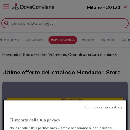
Milano - 20121
ER E SUPER
DISCOUNT
ELETTRONICA
ESTATE
NOVITÀ
CUR
Mondadori Store Milano: Volantino, Orari di apertura e Indirizzi
Ultime offerte del catalogo Mondadori Store
Continua senza accettare
Ci importa della tua privacy
Noi e i nostri
1012
partner archiviamo e accediamo ai dati personali,